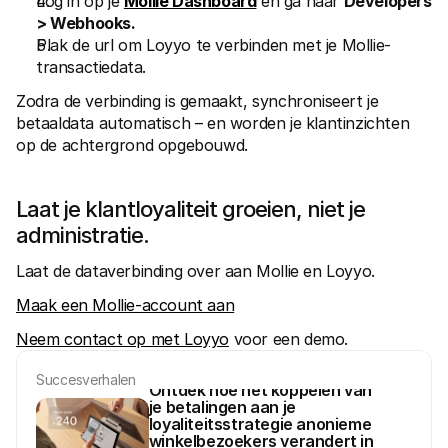
Log in op je 
Mollie Dashboard
 en ga naar 
Developers 
> Webhooks.
Plak de url om Loyyo te verbinden met je Mollie-
transactiedata.
Zodra de verbinding is gemaakt, synchroniseert je 
betaaldata automatisch – en worden je klantinzichten 
op de achtergrond opgebouwd.
Laat je klantloyaliteit groeien, niet je 
administratie.
Laat de dataverbinding over aan Mollie en Loyyo.
Maak een Mollie-account aan
Neem contact op met Loyyo
 voor een demo.
Succesverhalen
Ontdek hoe het koppelen van 
je betalingen aan je 
loyaliteitsstrategie anonieme 
winkelbezoekers verandert in 