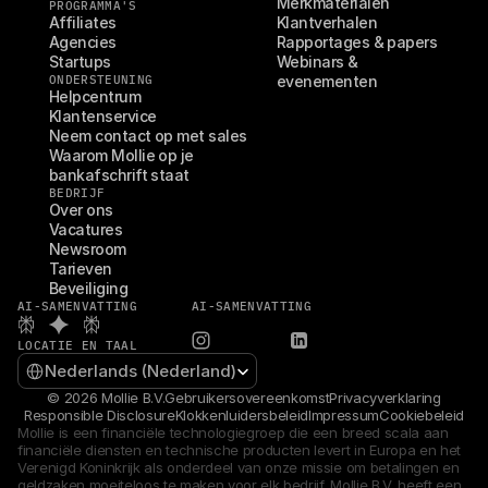
Merkmaterialen
PROGRAMMA'S
Affiliates
Klantverhalen
Agencies
Rapportages & papers
Startups
Webinars & 
ONDERSTEUNING
evenementen
Helpcentrum
Klantenservice
Neem contact op met sales
Waarom Mollie op je 
bankafschrift staat
BEDRIJF
Over ons
Vacatures
Newsroom
Tarieven
Beveiliging
AI-SAMENVATTING
AI-SAMENVATTING
LOCATIE EN TAAL
Select Language
Nederlands (Nederland)
© 2026 Mollie B.V.
Gebruikersovereenkomst
Privacyverklaring
Responsible Disclosure
Klokkenluidersbeleid
Impressum
Cookiebeleid
Mollie is een financiële technologiegroep die een breed scala aan 
financiële diensten en technische producten levert in Europa en het 
Verenigd Koninkrijk als onderdeel van onze missie om betalingen en 
geldzaken moeiteloos te maken voor elk bedrijf. Mollie B.V. heeft een 