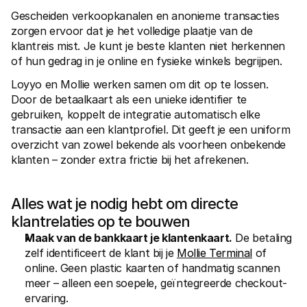
Voor consumenten
Gescheiden verkoopkanalen en anonieme transacties 
Waarom zie je Mollie op je bankafschrift?
zorgen ervoor dat je het volledige plaatje van de 
Voor Mollie-klanten
klantreis mist. Je kunt je beste klanten niet herkennen 
Neem contact op met Customer Support
Contact met sales
of hun gedrag in je online en fysieke winkels begrijpen.
Ontdek hoe we jouw bedrijf kunnen helpen
Loyyo en Mollie werken samen om dit op te lossen. 
Door de betaalkaart als een unieke identifier te 
gebruiken, koppelt de integratie automatisch elke 
transactie aan een klantprofiel. Dit geeft je een uniform 
overzicht van zowel bekende als voorheen onbekende 
klanten – zonder extra frictie bij het afrekenen.
Alles wat je nodig hebt om directe 
klantrelaties op te bouwen
Maak van de bankkaart je klantenkaart.
 De betaling 
zelf identificeert de klant bij je 
Mollie Terminal
 of 
online. Geen plastic kaarten of handmatig scannen 
meer – alleen een soepele, geïntegreerde checkout-
ervaring.