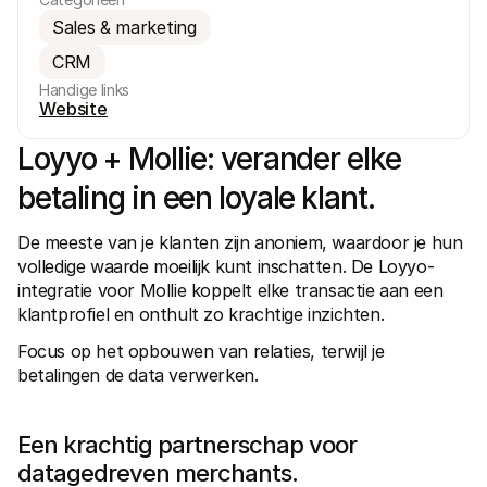
Sales & marketing
CRM
Handige links
Website
Loyyo + Mollie: verander elke 
Technische documentatie
Mollie 
Portaal voor developers
Docu
betaling in een loyale klant.
Ontdek documentatie en updates voor developers
Verken
Libraries
Statu
Integreer Mollie met kant-en-klare pakketten
Check 
De meeste van je klanten zijn anoniem, waardoor je hun 
Discord community
Chan
volledige waarde moeilijk kunt inschatten. De Loyyo-
Word lid van onze developer community
Blij o
Over Mollie
Mollie
integratie voor Mollie koppelt elke transactie aan een 
Prijzen
Inzic
klantprofiel en onthult zo krachtige inzichten.
Bekijk onze tarieven
Ontdek
voorui
Over ons
Focus op het opbouwen van relaties, terwijl je 
Succ
Maak kennis met ons verhaal en 
betalingen de data verwerken.
onze waarden
Ontdek
onder
Nieuws
Gids
Het laatste nieuws over Mollie
Downl
Vacatures
Een krachtig partnerschap voor 
Kom werken bij Mollie. Ontdek de 
datagedreven merchants.
vacatures!
Contact