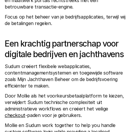
en maatwerk portals rechtstreeks met een 
Voor consumenten
betrouwbare transactie-engine.
Waarom zie je Mollie op je bankafschrift?
Voor Mollie-klanten
Focus op het beheer van je bedrijfsapplicaties, terwijl wij 
Neem contact op met Customer Support
de betalingen regelen.
Contact met sales
Ontdek hoe we jouw bedrijf kunnen helpen
Een krachtig partnerschap voor 
digitale bedrijven en jachthavens
Sudum creëert flexibele webapplicaties, 
contentmanagementsystemen en toegewijde software 
zoals Mijn Jachthaven Beheer om de bedrijfsvoering 
efficiënter te maken.
Door Mollie als het voorkeursbetaalplatform te kiezen, 
verwijdert Sudum technische complexiteit uit 
administratieve workflows en creëert het veilige 
checkout
-paden voor je gebruikers.
Mollie en Sudum work together to help you handle 
custom software logic while providing a localised 