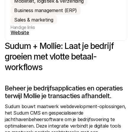
Mobiliteit, logistiek & verzending
Business management (ERP)
Sales & marketing
Handige links
Website
Technische documentatie
Mollie 
Sudum + Mollie: Laat je bedrijf 
Portaal voor developers
Docu
Ontdek documentatie en updates voor developers
Verken
groeien met vlotte betaal-
Libraries
Statu
Integreer Mollie met kant-en-klare pakketten
Check 
workflows
Discord community
Chan
Word lid van onze developer community
Blij o
Over Mollie
Mollie
Prijzen
Inzic
Beheer je bedrijfsapplicaties en operaties 
Bekijk onze tarieven
Ontdek
voorui
Over ons
terwijl Mollie je transacties afhandelt.
Succ
Maak kennis met ons verhaal en 
onze waarden
Ontdek
Sudum bouwt maatwerk webdevelopment-oplossingen, 
onder
Nieuws
Gids
Het laatste nieuws over Mollie
het Sudum CMS en gespecialiseerde 
Downl
Vacatures
jachthavenbeheersoftware om je bedrijfsvoering te 
Kom werken bij Mollie. Ontdek de 
optimaliseren. Deze integratie verbindt je digitale tools 
vacatures!
Contact