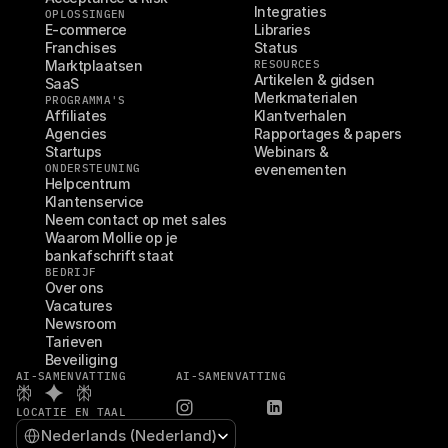
Integraties
OPLOSSINGEN
E-commerce
Libraries
Franchises
Status
Marktplaatsen
RESOURCES
Artikelen & gidsen
SaaS
Merkmaterialen
PROGRAMMA'S
Affiliates
Klantverhalen
Agencies
Rapportages & papers
Startups
Webinars & 
ONDERSTEUNING
evenementen
Helpcentrum
Klantenservice
Neem contact op met sales
Waarom Mollie op je 
bankafschrift staat
BEDRIJF
Over ons
Vacatures
Newsroom
Tarieven
Beveiliging
AI-SAMENVATTING
AI-SAMENVATTING
LOCATIE EN TAAL
Select Language
Nederlands (Nederland)