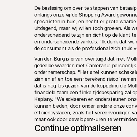
De beslissing om over te stappen van betaalp
onlangs onze vijfde Shopping Award gewonnen
specialisten in huis, en hecht er grote waard
uitdagend, maar wij willen toch groeien. Als w
onderscheidend te zijn en dicht op de klant te
en onderscheidende winkels. "Ik denk dat we 
de consument als de professional zich thuis vo
Van den Burg is ervan overtuigd dat met Molli
gedeelde waarden met Cameranu: persoonlijk c
ondernemerschap. "Het snel kunnen schakele
zien en af en toe een ‘berekend risico’ nemen 
dat is nog los gezien van de koppeling die M
financiële team een flinke tijdsbesparing zal 
Kaplany. "We adviseren en ondersteunen onze
kunnen bieden, door onder andere onze conve
efficiencyslagen, zoals het vereenvoudigen v
maar ook door developers-uren te verminderen
Continue optimaliseren