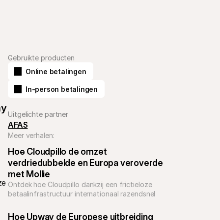
Gebruikte producten
Online betalingen
In-person betalingen
y 
Uitgelichte partner
AFAS
Meer verhalen:
Hoe Cloudpillo de omzet 
verdriedubbelde en Europa veroverde 
met Mollie
e 
Ontdek hoe Cloudpillo dankzij een frictieloze 
betaalinfrastructuur internationaal razendsnel 
kon groeien.
Hoe Upway de Europese uitbreiding 