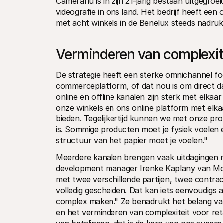
Cameranu is in zijn 21-jarig bestaan uitgegroe
videografie in ons land. Het bedrijf heeft een
met acht winkels in de Benelux steeds nadrukk
Verminderen van complexit
De strategie heeft een sterke omnichannel fo
commerceplatform, of dat nou is om direct daa
online en offline kanalen zijn sterk met elka
onze winkels en ons online platform met elk
bieden. Tegelijkertijd kunnen we met onze prod
is. Sommige producten moet je fysiek voelen e
structuur van het papier moet je voelen."
Meerdere kanalen brengen vaak uitdagingen me
development manager Irenke Kaplany van Molli
met twee verschillende partijen, twee contrac
volledig gescheiden. Dat kan iets eenvoudigs a
complex maken." Ze benadrukt het belang van 
en het verminderen van complexiteit voor retai