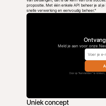
van betalingen, dat is de kern van ons succes
propositie. Met één enkele API beheer je al je
snelle verwerking en eenvoudig beheer."
Ontvang 
Meld je aan voor onze Nie
A
Door op "Aanmelden" te klikken, 
Uniek concept