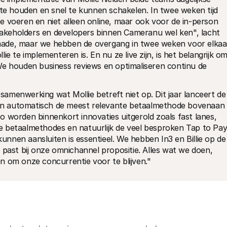
 te houden en snel te kunnen schakelen. In twee weken tijd 
 voeren en niet alleen online, maar ook voor de in-person 
stakeholders en developers binnen Cameranu wel ken", lacht 
made, maar we hebben de overgang in twee weken voor elkaar
e te implementeren is. En nu ze live zijn, is het belangrijk om
We houden business reviews en optimaliseren continu de 
menwerking wat Mollie betreft niet op. Dit jaar lanceert de 
n automatisch de meest relevante betaalmethode bovenaan 
 zo worden binnenkort innovaties uitgerold zoals fast lanes, 
 betaalmethodes en natuurlijk de veel besproken Tap to Pay.
nen aansluiten is essentieel. We hebben In3 en Billie op de 
 past bij onze omnichannel propositie. Alles wat we doen, 
n om onze concurrentie voor te blijven."