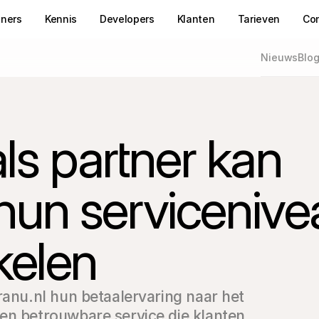
tners
Kennis
Developers
Klanten
Tarieven
Co
Nieuws
Blo
ls partner kan 
un servicenivea
kelen
ranu.nl hun betaalervaring naar het 
en betrouwbare service die klanten 