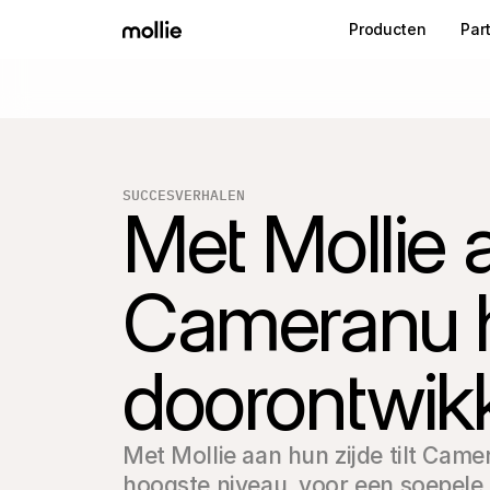
Producten
Par
SUCCESVERHALEN
Met Mollie a
Cameranu h
doorontwik
Met Mollie aan hun zijde tilt Came
hoogste niveau, voor een soepele 