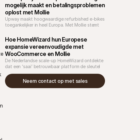
mogelijk maakt en betalingsproblemen 
oplost met Mollie
Upway maakt hoogwaardige refurbished e-bikes 
toegankelijker in heel Europa. Met Mollie stemt 
het merk de checkout af op lokale 
betaalvoorkeuren, bouwt het vertrouwen op en 
Hoe HomeWizard hun Europese 
versnelt het verdere groei.
expansie vereenvoudigde met 
e 
WooCommerce en Mollie 
De Nederlandse scale-up HomeWizard ontdekte 
dat een ‘saai’ betrouwbaar platform de sleutel 
was tot hun ambitieuze expansie in 28 Europese 
 
landen. Mét een klein team. 
Neem contact op met sales
n 