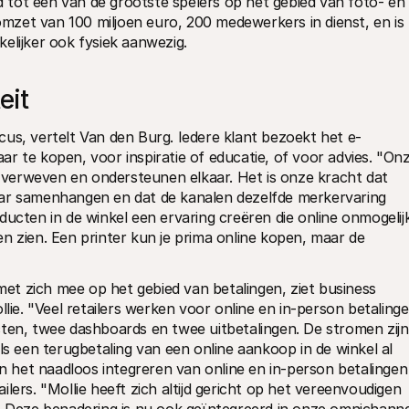
id tot een van de grootste spelers op het gebied van foto- en 
 omzet van 100 miljoen euro, 200 medewerkers in dienst, en is 
elijker ook fysiek aanwezig.
eit
cus, vertelt Van den Burg. Iedere klant bezoekt het e-
r te kopen, voor inspiratie of educatie, of voor advies. "Onz
ar verweven en ondersteunen elkaar. Het is onze kracht dat 
aar samenhangen en dat de kanalen dezelfde merkervaring 
ucten in de winkel een ervaring creëren die online onmogelijk
n zien. Een printer kun je prima online kopen, maar de 
t zich mee op het gebied van betalingen, ziet business 
e. "Veel retailers werken voor online en in-person betalinge
ten, twee dashboards en twee uitbetalingen. De stromen zijn 
ls een terugbetaling van een online aankoop in de winkel al 
het naadloos integreren van online en in-person betalingen 
lers. "Mollie heeft zich altijd gericht op het vereenvoudigen 