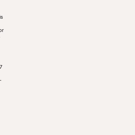
s 
r 
 
7 
-