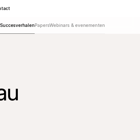
ntact
g
Succesverhalen
Papers
Webinars & evenementen
u 