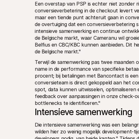
Een overstap van PSP is echter niet zonder ri
conversieverbetering in de checkout levert ve
maar een tiende punt achteruit gaan in conver
de overtuiging dat een conversieverbetering sn
intensieve samenwerking en continue ontwikke
de Belgische markt, waar Cameranu wil groei
Belfius en CBC/KBC kunnen aanbieden. Dit he
de Belgische markt."
Terwijl de samenwerking pas twee maanden op g
name in de performance van specifieke betaal
procent; bij betalingen met Bancontact is een 
conversieteam is direct gekoppeld aan het co
spot, data kunnen uitwisselen, optimaliseren e
feedback over aanpassingen in onze check-out
bottlenecks te identificeren."
Intensieve samenwerking
Die intensieve samenwerking was een belangri
wilden hier zo weinig mogelijk development-ti
developers nodig, van beide kanten." Tijdens d