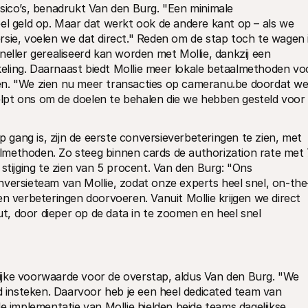
sico’s, benadrukt Van den Burg. "Een minimale 
el geld op. Maar dat werkt ook de andere kant op – als we 
sie, voelen we dat direct." Reden om de stap toch te wagen i
eller gerealiseerd kan worden met Mollie, dankzij een 
ling. Daarnaast biedt Mollie meer lokale betaalmethoden voo
en. "We zien nu meer transacties op cameranu.be doordat we
lpt ons om de doelen te behalen die we hebben gesteld voor 
ang is, zijn de eerste conversieverbeteringen te zien, met 
methoden. Zo steeg binnen cards de authorization rate met 
stijging te zien van 5 procent. Van den Burg: "Ons 
nversieteam van Mollie, zodat onze experts heel snel, on-the
n verbeteringen doorvoeren. Vanuit Mollie krijgen we direct 
, door dieper op de data in te zoomen en heel snel 
jke voorwaarde voor de overstap, aldus Van den Burg. "We 
jd insteken. Daarvoor heb je een heel dedicated team van 
e implementatie van Mollie hielden beide teams dagelijkse 