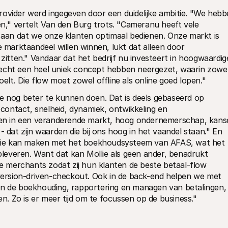
rovider werd ingegeven door een duidelijke ambitie. "We hebb
," vertelt Van den Burg trots. "Cameranu heeft vele 
e aan dat we onze klanten optimaal bedienen. Onze markt is 
e marktaandeel willen winnen, lukt dat alleen door 
 zitten." Vandaar dat het bedrijf nu investeert in hoogwaardige
echt een heel uniek concept hebben neergezet, waarin zowel
elt. Die flow moet zowel offline als online goed lopen."
e nog beter te kunnen doen. Dat is deels gebaseerd op 
ontact, snelheid, dynamiek, ontwikkeling en 
n in een veranderende markt, hoog ondernemerschap, kanse
- dat zijn waarden die bij ons hoog in het vaandel staan." En 
ollie kan maken met het boekhoudsysteem van AFAS, wat het 
opleveren. Want dat kan Mollie als geen ander, benadrukt 
 merchants zodat zij hun klanten de beste betaal-flow 
rsion-driven-checkout. Ook in de back-end helpen we met 
an de boekhouding, rapportering en managen van betalingen, 
. Zo is er meer tijd om te focussen op de business."