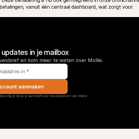
. Deze benadering is nu ook geïntegreerd in onze omnichannel
 betalingen, vanuit één centraal dashboard, wat zorgt voor 
updates in je mailbox
uwsbrief en kom meer te weten over Mollie.
ccount aanmaken
bevestig je dat je je aanmeldt voor nieuwsbrieven van Mollie.