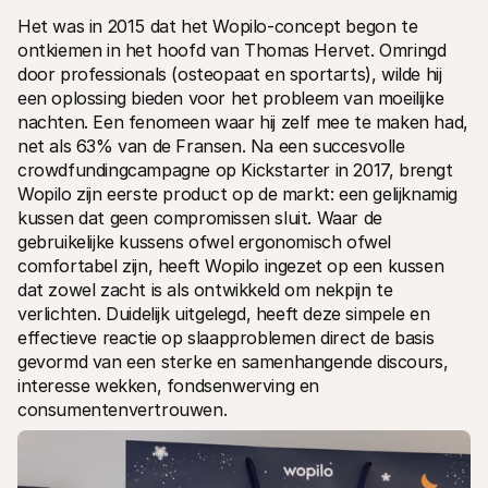
Voor consumenten
Het was in 2015 dat het Wopilo-concept begon te 
Waarom zie je Mollie op je bankafschrift?
ontkiemen in het hoofd van Thomas Hervet. Omringd 
Voor Mollie-klanten
door professionals (osteopaat en sportarts), wilde hij 
Neem contact op met Customer Support
Contact met sales
een oplossing bieden voor het probleem van moeilijke 
Ontdek hoe we jouw bedrijf kunnen helpen
nachten. Een fenomeen waar hij zelf mee te maken had, 
net als 63% van de Fransen. Na een succesvolle 
crowdfundingcampagne op Kickstarter in 2017, brengt 
Wopilo zijn eerste product op de markt: een gelijknamig 
kussen dat geen compromissen sluit. Waar de 
gebruikelijke kussens ofwel ergonomisch ofwel 
comfortabel zijn, heeft Wopilo ingezet op een kussen 
dat zowel zacht is als ontwikkeld om nekpijn te 
verlichten. Duidelijk uitgelegd, heeft deze simpele en 
effectieve reactie op slaapproblemen direct de basis 
gevormd van een sterke en samenhangende discours, 
interesse wekken, fondsenwerving en 
consumentenvertrouwen.