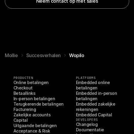
Neem contact op met sales
Mollie
Succesverhalen
Wopilo
PRODUCTEN
PLATFORMS
Online betalingen
Embedded online 
Checkout
betalingen
Betaallinks
Embedded in-person 
In-person betalingen
betalingen
Terugkerende betalingen
Embedded zakelijke 
Facturering
rekeningen
Zakelijke accounts
Embedded Capital
Capital
DEVELOPERS
Changelog
Uitgaande betalingen
Documentatie
Acceptance & Risk