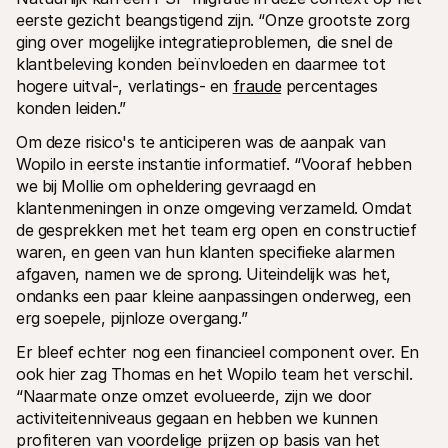
eerste gezicht beangstigend zijn. “Onze grootste zorg 
ging over mogelijke integratieproblemen, die snel de 
klantbeleving konden beïnvloeden en daarmee tot 
hogere uitval-, verlatings- en 
fraude
 percentages 
konden leiden.”
Om deze risico's te anticiperen was de aanpak van 
Wopilo in eerste instantie informatief. “Vooraf hebben 
we bij Mollie om opheldering gevraagd en 
klantenmeningen in onze omgeving verzameld. Omdat 
de gesprekken met het team erg open en constructief 
waren, en geen van hun klanten specifieke alarmen 
afgaven, namen we de sprong. Uiteindelijk was het, 
ondanks een paar kleine aanpassingen onderweg, een 
erg soepele, pijnloze overgang.”
Er bleef echter nog een financieel component over. En 
ook hier zag Thomas en het Wopilo team het verschil. 
“Naarmate onze omzet evolueerde, zijn we door 
activiteitenniveaus gegaan en hebben we kunnen 
profiteren van voordelige prijzen op basis van het 