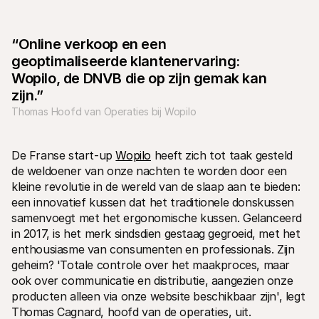
“Online verkoop en een 
geoptimaliseerde klantenervaring: 
Wopilo, de DNVB die op zijn gemak kan 
zijn.”
Technische documentatie
Mollie 
Thomas Hoofd van Operaties bij Wopilo
Portaal voor developers
Docu
Ontdek documentatie en updates voor developers
Verken
Libraries
Statu
Integreer Mollie met kant-en-klare pakketten
Check 
De Franse start-up 
Wopilo
 heeft zich tot taak gesteld 
Discord community
Chan
de weldoener van onze nachten te worden door een 
Word lid van onze developer community
Blij o
kleine revolutie in de wereld van de slaap aan te bieden: 
Over Mollie
Mollie
Prijzen
Inzic
een innovatief kussen dat het traditionele donskussen 
Bekijk onze tarieven
Ontdek
samenvoegt met het ergonomische kussen. Gelanceerd 
voorui
Over ons
in 2017, is het merk sindsdien gestaag gegroeid, met het 
Succ
Maak kennis met ons verhaal en 
onze waarden
Ontdek
enthousiasme van consumenten en professionals. Zijn 
onder
Nieuws
geheim? 'Totale controle over het maakproces, maar 
Gids
Het laatste nieuws over Mollie
ook over communicatie en distributie, aangezien onze 
Downl
Vacatures
producten alleen via onze website beschikbaar zijn', legt 
Kom werken bij Mollie. Ontdek de 
vacatures!
Thomas Cagnard, hoofd van de operaties, uit.
Contact