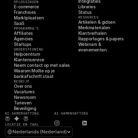
Integraties
OPLOSSINGEN
E-commerce
Libraries
Franchises
Status
Marktplaatsen
RESOURCES
Artikelen & gidsen
SaaS
Merkmaterialen
PROGRAMMA'S
Affiliates
Klantverhalen
Agencies
Rapportages & papers
Startups
Webinars & 
ONDERSTEUNING
evenementen
Helpcentrum
Klantenservice
Neem contact op met sales
Waarom Mollie op je 
bankafschrift staat
BEDRIJF
Over ons
Vacatures
Newsroom
Tarieven
Beveiliging
AI-SAMENVATTING
AI-SAMENVATTING
LOCATIE EN TAAL
Select Language
Nederlands (Nederland)