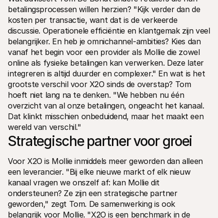
betalingsprocessen willen herzien? "Kijk verder dan de 
kosten per transactie, want dat is de verkeerde 
discussie. Operationele efficiëntie en klantgemak zijn veel 
belangrijker. En heb je omnichannel-ambities? Kies dan 
vanaf het begin voor een provider als Mollie die zowel 
online als fysieke betalingen kan verwerken. Deze later 
integreren is altijd duurder en complexer." En wat is het 
grootste verschil voor X2O sinds de overstap? Tom 
hoeft niet lang na te denken. "We hebben nu één 
overzicht van al onze betalingen, ongeacht het kanaal. 
Dat klinkt misschien onbeduidend, maar het maakt een 
wereld van verschil."
Strategische partner voor groei
Voor X2O is Mollie inmiddels meer geworden dan alleen 
een leverancier. "Bij elke nieuwe markt of elk nieuw 
kanaal vragen we onszelf af: kan Mollie dit 
ondersteunen? Ze zijn een strategische partner 
geworden," zegt Tom. De samenwerking is ook 
belangrijk voor Mollie. "X2O is een benchmark in de 