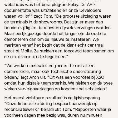
webshops was het bijna plug-and-play. De API-
documentatie was uitstekend en onze Developers 
waren vol lof," zegt Tom. "De grootste uitdaging waren 
de terminals in de showrooms. Dat zijn er meer dan 
honderdvijftig en die moesten fysiek vervangen worden. 
Maar eerlijk gezegd duurde het langer om de oude te 
demonteren dan om de nieuwe te installeren. We 
merkten vanaf het begin dat de klant echt centraal 
staat bij Mollie. Ze stelden een toegewijd team samen om 
de uitrol voor ons te begeleiden."
"We werken met sales engineers die niet alleen 
commerciële, maar ook technische ondersteuning 
bieden," legt Aron uit. "Dit was een voordeel bij X2O 
omdat hun digitale team sterk is. We hielden om de twee 
weken vervolgoverleggen en konden snel schakelen."
Het meest zichtbare resultaat is de tijdsbesparing. 
"Onze financiële afdeling bespaart aanzienlijk op 
reconciliatiewerk," benadrukt Tom. "Rapporten waar je 
voorheen dagen mee bezig was, duren nu minuten 