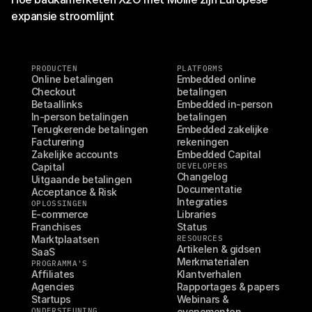
expansie stroomlijnt
PRODUCTEN
PLATFORMS
Online betalingen
Embedded online 
Checkout
betalingen
Betaallinks
Embedded in-person 
In-person betalingen
betalingen
Terugkerende betalingen
Embedded zakelijke 
Facturering
rekeningen
Zakelijke accounts
Embedded Capital
Capital
DEVELOPERS
Changelog
Uitgaande betalingen
Documentatie
Acceptance & Risk
Integraties
OPLOSSINGEN
E-commerce
Libraries
Franchises
Status
Marktplaatsen
RESOURCES
Artikelen & gidsen
SaaS
Merkmaterialen
PROGRAMMA'S
Affiliates
Klantverhalen
Agencies
Rapportages & papers
Startups
Webinars & 
ONDERSTEUNING
evenementen