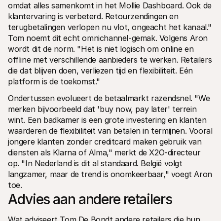
omdat alles samenkomt in het Mollie Dashboard. Ook de 
klantervaring is verbeterd. Retourzendingen en 
terugbetalingen verlopen nu vlot, ongeacht het kanaal." 
Tom noemt dit echt omnichannel-gemak. Volgens Aron 
wordt dit de norm. "Het is niet logisch om online en 
offline met verschillende aanbieders te werken. Retailers 
die dat blijven doen, verliezen tijd en flexibiliteit. Eén 
platform is de toekomst."
Ondertussen evolueert de betaalmarkt razendsnel. "We 
merken bijvoorbeeld dat 'buy now, pay later' terrein 
wint. Een badkamer is een grote investering en klanten 
waarderen de flexibiliteit van betalen in termijnen. Vooral 
jongere klanten zonder creditcard maken gebruik van 
diensten als Klarna of Alma," merkt de X2O-directeur 
op. "In Nederland is dit al standaard. België volgt 
langzamer, maar de trend is onomkeerbaar," voegt Aron 
toe.
Advies aan andere retailers
Wat adviseert Tom De Bondt andere retailers die hun 