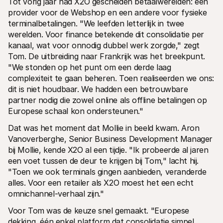
Tot vorig jaar had X2O gescheiden betaalwerelden: één 
provider voor de Webshop en een andere voor fysieke 
terminalbetalingen. "We leefden letterlijk in twee 
werelden. Voor finance betekende dit consolidatie per 
kanaal, wat voor onnodig dubbel werk zorgde," zegt 
Tom. De uitbreiding naar Frankrijk was het breekpunt. 
"We stonden op het punt om een derde laag 
complexiteit te gaan beheren. Toen realiseerden we ons: 
dit is niet houdbaar. We hadden een betrouwbare 
partner nodig die zowel online als offline betalingen op 
Europese schaal kon ondersteunen."
Dat was het moment dat Mollie in beeld kwam. Aron 
Vanoverberghe, Senior Business Development Manager 
bij Mollie, kende X2O al een tijdje. "Ik probeerde al jaren 
een voet tussen de deur te krijgen bij Tom," lacht hij. 
"Toen we ook terminals gingen aanbieden, veranderde 
alles. Voor een retailer als X2O moest het een echt 
omnichannel-verhaal zijn."
Voor Tom was de keuze snel gemaakt. "Europese 
dekking, één enkel platform dat consolidatie simpel 