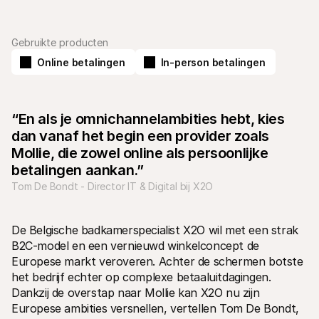
Gebruikte producten
Online betalingen
In-person betalingen
Technische documentatie
Mollie 
Portaal voor developers
Docu
“En als je omnichannelambities hebt, kies 
Ontdek documentatie en updates voor developers
Verken
dan vanaf het begin een provider zoals 
Libraries
Statu
Integreer Mollie met kant-en-klare pakketten
Check 
Mollie, die zowel online als persoonlijke 
Discord community
Chan
betalingen aankan.”
Word lid van onze developer community
Blij o
Tom De Bondt - Director IT & Digital bij X2O
Over Mollie
Mollie
Prijzen
Inzic
Bekijk onze tarieven
Ontdek
voorui
Over ons
De Belgische badkamerspecialist X2O wil met een strak 
Succ
Maak kennis met ons verhaal en 
B2C-model en een vernieuwd winkelconcept de 
onze waarden
Ontdek
onder
Nieuws
Europese markt veroveren. Achter de schermen botste 
Gids
Het laatste nieuws over Mollie
het bedrijf echter op complexe betaaluitdagingen. 
Downl
Vacatures
Dankzij de overstap naar Mollie kan X2O nu zijn 
Kom werken bij Mollie. Ontdek de 
vacatures!
Europese ambities versnellen, vertellen Tom De Bondt, 
Contact