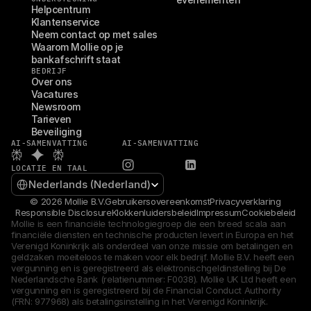
Helpcentrum
Klantenservice
Neem contact op met sales
Waarom Mollie op je 
bankafschrift staat
BEDRIJF
Over ons
Vacatures
Newsroom
Tarieven
Beveiliging
AI-SAMENVATTING
AI-SAMENVATTING
LOCATIE EN TAAL
Select Language
Nederlands (Nederland)
© 2026 Mollie B.V.
Gebruikersovereenkomst
Privacyverklaring
Responsible Disclosure
Klokkenluidersbeleid
Impressum
Cookiebeleid
Mollie is een financiële technologiegroep die een breed scala aan 
financiële diensten en technische producten levert in Europa en het 
Verenigd Koninkrijk als onderdeel van onze missie om betalingen en 
geldzaken moeiteloos te maken voor elk bedrijf. Mollie B.V. heeft een 
vergunning en is geregistreerd als elektronischgeldinstelling bij De 
Nederlandsche Bank (relatienummer: F0038). Mollie UK Ltd heeft een 
vergunning en is geregistreerd bij de Financial Conduct Authority 
(FRN: 977968) als betalingsinstelling in het Verenigd Koninkrijk.