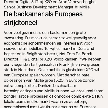
Director Digital & IT bij X2O en Aron Vanoverberghe, 
Voor consumenten
Senior Business Development Manager bij Mollie.
Waarom zie je Mollie op je bankafschrift?
Voor Mollie-klanten
De badkamer als Europees 
Neem contact op met Customer Support
Contact met sales
strijdtoneel
Ontdek hoe we jouw bedrijf kunnen helpen
Voor veel gezinnen is een badkamer een grote 
investering. Dit maakt de sector zowel gevoelig voor 
economische schommelingen als interessant voor 
nieuwe retailmodellen. Terwijl de markt in Duitsland 
hapert en in België stabiliseert, ziet Tom De Bondt, 
Director IT & Digital bij X2O, volop kansen. "We hebben 
een vliegende start gemaakt in Frankrijk en we groeien 
sterk in Nederland. Onze ambitie is glashelder: X2O wil 
een Europese speler worden. Met de schaalbare 
oplossingen van Mollie groeit X2O in Europa zonder 
extra complexiteit. Dankzij de schaalbare 
betaaloplossingen van Mollie kunnen we groei realiseren 
zonder lastige processen of onnodige complexiteit. Hun 
lokale teams in elke markt waarin ze actief zijn, 
gecombineerd met twintig jaar ervaring op Europese 