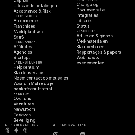
Capital
Changelog
Uitgaande betalingen
Documentatie
Acceptance & Risk
Integraties
OPLOSSINGEN
E-commerce
Libraries
Franchises
Status
Marktplaatsen
RESOURCES
Artikelen & gidsen
SaaS
Merkmaterialen
PROGRAMMA'S
Affiliates
Klantverhalen
Agencies
Rapportages & papers
Startups
Webinars & 
ONDERSTEUNING
evenementen
Helpcentrum
Klantenservice
Neem contact op met sales
Waarom Mollie op je 
bankafschrift staat
BEDRIJF
Over ons
Vacatures
Newsroom
Tarieven
Beveiliging
AI-SAMENVATTING
AI-SAMENVATTING