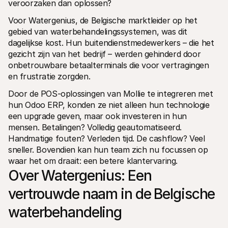
veroorzaken dan oplossen?
Voor consumenten
Waarom zie je Mollie op je bankafschrift?
Voor Watergenius, de Belgische marktleider op het 
Voor Mollie-klanten
gebied van waterbehandelingssystemen, was dit 
Neem contact op met Customer Support
dagelijkse kost. Hun buitendienstmedewerkers – die het 
Contact met sales
Ontdek hoe we jouw bedrijf kunnen helpen
gezicht zijn van het bedrijf – werden gehinderd door 
onbetrouwbare betaalterminals die voor vertragingen 
en frustratie zorgden.
Door de POS-oplossingen van Mollie te integreren met 
hun Odoo ERP, konden ze niet alleen hun technologie 
een upgrade geven, maar ook investeren in hun 
mensen. Betalingen? Volledig geautomatiseerd. 
Handmatige fouten? Verleden tijd. De cashflow? Veel 
sneller. Bovendien kan hun team zich nu focussen op 
waar het om draait: een betere klantervaring.
Over Watergenius: Een 
vertrouwde naam in de Belgische 
waterbehandeling