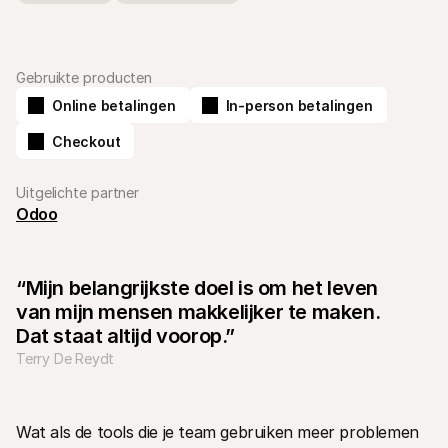
Gebruikte producten
Online betalingen
In-person betalingen
Checkout
Technische documentatie
Mollie 
Portaal voor developers
Docu
Ontdek documentatie en updates voor developers
Verken
Libraries
Statu
Uitgelichte partner
Integreer Mollie met kant-en-klare pakketten
Check 
Odoo
Discord community
Chan
Word lid van onze developer community
Blij o
Over Mollie
Mollie
Prijzen
Inzic
“Mijn belangrijkste doel is om het leven 
Bekijk onze tarieven
Ontdek
van mijn mensen makkelijker te maken. 
voorui
Over ons
Succ
Maak kennis met ons verhaal en 
Dat staat altijd voorop.”
onze waarden
Ontdek
Terry De Reydt
onder
Nieuws
Gids
Het laatste nieuws over Mollie
Downl
Vacatures
Kom werken bij Mollie. Ontdek de 
Wat als de tools die je team gebruiken meer problemen 
vacatures!
Contact