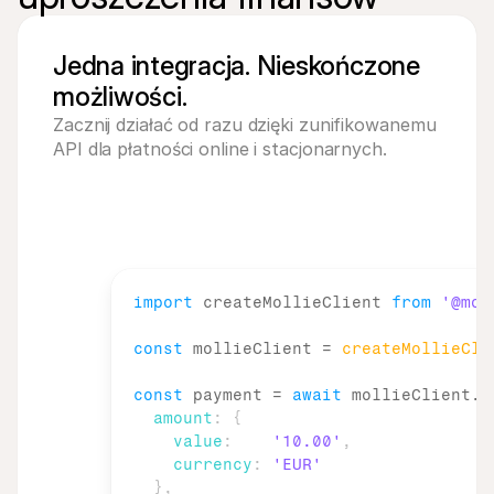
Jedna integracja. Nieskończone
możliwości.
Zacznij działać od razu dzięki zunifikowanemu 
API dla płatności online i stacjonarnych.
import
createMollieClient
from
'@mol
const
mollieClient
 = 
createMollieCli
const
payment
 = 
await
mollieClient
.
p
amount
:
{
value
:
'10.00'
,
currency
:
'EUR'
}
,