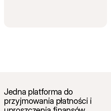
Dla kupujących
Dowiedz się, dlaczego Mollie jest na Twoim wyciągu 
bankowym
Dla klientów Mollie
Skontaktuj się z naszym zespołem wsparcia klienta
Skontaktuj się z działem sprzedaży
Dowiedz się, jak możemy pomóc Twojej firmie
Jedna platforma do 
przyjmowania płatności i 
uproszczenia finansów