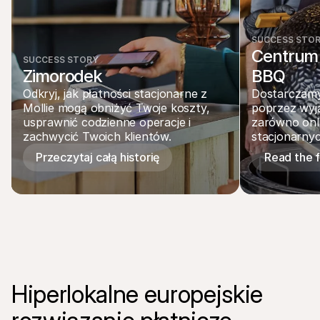
SUCCESS STO
Centrum 
SUCCESS STORY
Zimorodek
BBQ
Odkryj, jak płatności stacjonarne z 
Dostarczamy
Mollie mogą obniżyć Twoje koszty, 
poprzez wyją
usprawnić codzienne operacje i 
zarówno onlin
zachwycić Twoich klientów.
stacjonarnyc
Przeczytaj całą historię
Read the fu
Hiperlokalne europejskie 