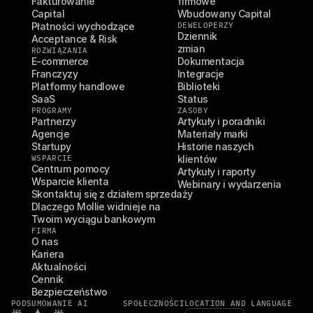
Fakturowanie
firmowe
Capital
Wbudowany Capital
Płatności wychodzące
DEWELOPERZY
Dziennik 
Acceptance & Risk
zmian
ROZWIĄZANIA
E-commerce
Dokumentacja
Franczyzy
Integracje
Platformy handlowe
Biblioteki
SaaS
Status
PROGRAMY
ZASOBY
Partnerzy
Artykuły i poradniki
Agencje
Materiały marki
Startupy
Historie naszych 
WSPARCIE
klientów
Centrum pomocy
Artykuły i raporty
Wsparcie klienta
Webinary i wydarzenia
Skontaktuj się z działem sprzedaży
Dlaczego Mollie widnieje na 
Twoim wyciągu bankowym
FIRMA
O nas
Kariera
Aktualności
Cennik
Bezpieczeństwo
PODSUMOWANIE AI
SPOŁECZNOŚCI
LOCATION AND LANGUAGE
Select Language