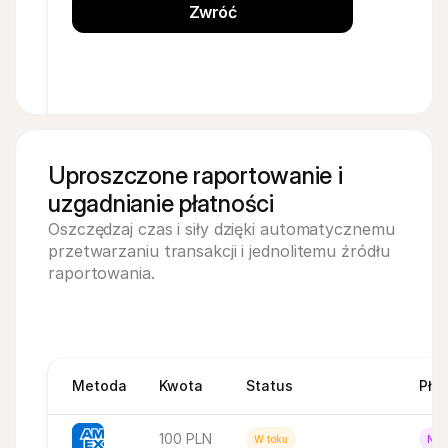
Zwróć
Uproszczone raportowanie i 
uzgadnianie płatności
Oszczędzaj czas i siły dzięki automatycznemu 
przetwarzaniu transakcji i jednolitemu źródłu 
raportowania.
Metoda
Kwota
Status
Pła
100 PLN
W toku
Nie