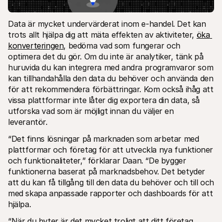
Data är mycket undervärderat inom e-handel. Det kan 
trots allt hjälpa dig att mäta effekten av aktiviteter, 
öka 
konverteringen
, bedöma vad som fungerar och 
optimera det du gör. Om du inte är analytiker, tänk på 
huruvida du kan integrera med andra programvaror som 
kan tillhandahålla den data du behöver och använda den 
för att rekommendera förbättringar. Kom också ihåg att 
vissa plattformar inte låter dig exportera din data, så 
utforska vad som är möjligt innan du väljer en 
leverantör.
“Det finns lösningar på marknaden som arbetar med 
plattformar och företag för att utveckla nya funktioner 
och funktionaliteter,” förklarar Daan. “De bygger 
funktionerna baserat på marknadsbehov. Det betyder 
att du kan få tillgång till den data du behöver och till och 
med skapa anpassade rapporter och dashboards för att 
hjälpa.
“När du byter är det mycket troligt att ditt företag 