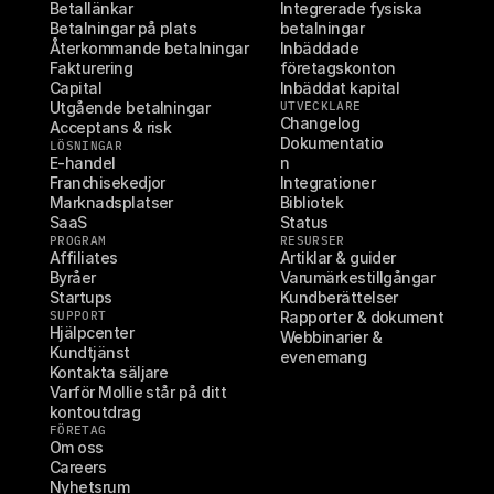
Betallänkar
Integrerade fysiska 
Betalningar på plats
betalningar
Återkommande betalningar
Inbäddade 
Fakturering
företagskonton
Capital
Inbäddat kapital
Utgående betalningar
UTVECKLARE
Changelog
Acceptans & risk
Dokumentatio
LÖSNINGAR
E-handel
n
Franchisekedjor
Integrationer
Marknadsplatser
Bibliotek
SaaS
Status
PROGRAM
RESURSER
Affiliates
Artiklar & guider
Byråer
Varumärkestillgångar
Startups
Kundberättelser
SUPPORT
Rapporter & dokument
Hjälpcenter
Webbinarier & 
Kundtjänst
evenemang
Kontakta säljare
Varför Mollie står på ditt 
kontoutdrag
FÖRETAG
Om oss
Careers
Nyhetsrum