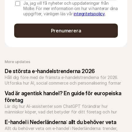
Ja, jag vill få nyheter och uppdateringar från
Mollie. För mer information om hur vi hanterar dina
uppgifter, vänligen läs vår
integritetspolicy
.
Prenumerera
More updates 
De största e-handelstrenderna 2026
Håll dig före med de främsta e-handelstrenderna för 2026. 
Utforska hur AI, social commerce och personalisering formar 
nätshopping.
Vad är agentisk handel? En guide för europeiska 
företag
Lär dig hur AI-assistenter som ChatGPT förändrar hur 
människor köper, vad det betyder för ditt företag och hur 
Mollie förbereder europeiska företag för betalningarnas 
E-handel i Nederländerna: allt du behöver veta
Allt du behöver veta om e-handel i Nederländerna: trender, 