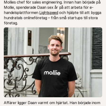
For shoppers
Mollies chef för sales engineering. Innan han började på 
Find out why Mollie is on your bank statement
Mollie, spenderade Daan sex år på att arbeta för e-
For Mollie customers
handelsplattformen 
Lightspeed
 och hjälpte till att bygga 
Reach out to our customer support team
hundratals onlineföretag – från små startups till stora 
Contact sales
Discover how we can help your business
företag.
Affärer ligger Daan varmt om hjärtat. Han började inom 