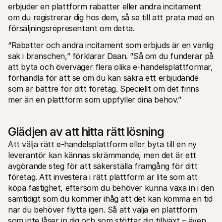
erbjuder en plattform rabatter eller andra incitament 
om du registrerar dig hos dem, så se till att prata med en 
försäljningsrepresentant om detta.
“Rabatter och andra incitament som erbjuds är en vanlig 
sak i branschen,” förklarar Daan. “Så om du funderar på 
att byta och överväger flera olika e-handelsplattformar, 
förhandla för att se om du kan säkra ett erbjudande 
som är bättre för ditt företag. Speciellt om det finns 
mer än en plattform som uppfyller dina behov.”
Glädjen av att hitta rätt lösning
Att välja rätt e-handelsplattform eller byta till en ny 
leverantör kan kännas skrämmande, men det är ett 
avgörande steg för att säkerställa framgång för ditt 
företag. Att investera i rätt plattform är lite som att 
köpa fastighet, eftersom du behöver kunna växa in i den 
samtidigt som du kommer ihåg att det kan komma en tid 
när du behöver flytta igen. Så att välja en plattform 
som inte låser in dig och som stöttar din tillväxt – även 