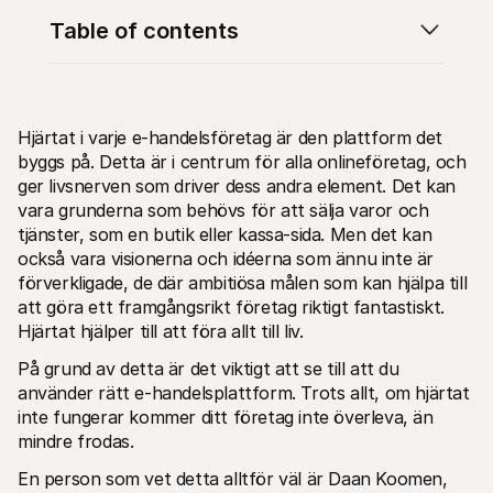
Table of contents
Hjärtat i varje e-handelsföretag är den plattform det 
byggs på. Detta är i centrum för alla onlineföretag, och 
Technical resources
Mollie 
Developers portal
Docs
ger livsnerven som driver dess andra element. Det kan 
Discover developer resources and updates
Explor
vara grunderna som behövs för att sälja varor och 
Libraries
Statu
tjänster, som en butik eller kassa-sida. Men det kan 
Integrate Mollie with ready-to-go libraries
Check 
också vara visionerna och idéerna som ännu inte är 
Discord community
Chan
Join our developer community
Read u
förverkligade, de där ambitiösa målen som kan hjälpa till 
About Mollie
Mollie
att göra ett framgångsrikt företag riktigt fantastiskt. 
Pricing
Artic
Hjärtat hjälper till att föra allt till liv.
View our pricing
Discov
your b
About us
På grund av detta är det viktigt att se till att du 
Succe
Learn more about our story and 
values
See ho
använder rätt e-handelsplattform. Trots allt, om hjärtat 
custo
News
inte fungerar kommer ditt företag inte överleva, än 
Pape
Read the latest Mollie news
mindre frodas.
Downl
Careers
Come work for us - we're hiring!
En person som vet detta alltför väl är Daan Koomen, 
Contact