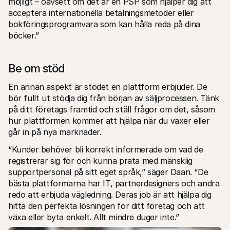
möjligt – oavsett om det är en PSP som hjälper dig att 
acceptera internationella betalningsmetoder eller 
bokföringsprogramvara som kan hålla reda på dina 
böcker.”
Be om stöd
En annan aspekt är stödet en plattform erbjuder. De 
bör fullt ut stödja dig från början av säljprocessen. Tänk 
på ditt företags framtid och ställ frågor om det, såsom 
hur plattformen kommer att hjälpa när du växer eller 
går in på nya marknader.
“Kunder behöver bli korrekt informerade om vad de 
registrerar sig för och kunna prata med mänsklig 
supportpersonal på sitt eget språk,” säger Daan. “De 
bästa plattformarna har IT, partnerdesigners och andra 
redo att erbjuda vägledning. Deras job är att hjälpa dig 
hitta den perfekta lösningen för ditt företag och att 
växa eller byta enkelt. Allt mindre duger inte.”