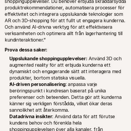
shoppingupplevelser. Du behöver erbjuda skräddarsydda 
produktrekommendationer, automatisera processer för 
effektivitet och integrera uppslukande teknologier som 
AR och 3D-shopping för att fullt ut engagera kunderna. 
Och använd AI-drivna verktyg för att effektivisera 
verksamheten och optimera allt från lagerhantering till 
kundinteraktioner.”
Prova dessa saker: 
Uppslukande shoppingupplevelser:
 Använd 3D och 
augmented reality för att erbjuda kunderna ett 
dynamiskt och engagerande sätt att interagera med 
produkter, bortom statiska visuella.
AI-driven personalisering
: anpassa varje 
beröringspunkt i kundresan baserat på unika 
preferenser och beteenden. Detta gör att kunderna 
känner sig verkligen förstådda, vilket ökar deras 
sannolikhet att återkomma.
Datadrivna insikter
: Använd data för att förutse 
kundens behov och förenkla hela 
shoppingupplevelsen över alla kanaler, från 