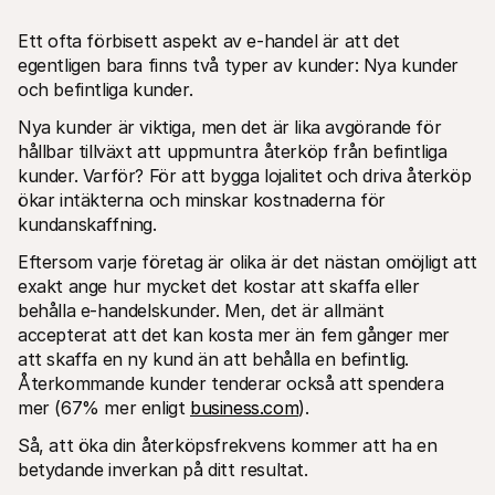
Ett ofta förbisett aspekt av e-handel är att det 
egentligen bara finns två typer av kunder: Nya kunder 
och befintliga kunder.
Nya kunder är viktiga, men det är lika avgörande för 
hållbar tillväxt att uppmuntra återköp från befintliga 
Technical resources
Mollie 
kunder. Varför? För att bygga lojalitet och driva återköp 
Developers portal
Docs
ökar intäkterna och minskar kostnaderna för 
Discover developer resources and updates
Explor
Libraries
Statu
kundanskaffning.
Integrate Mollie with ready-to-go libraries
Check 
Discord community
Chan
Eftersom varje företag är olika är det nästan omöjligt att 
Join our developer community
Read u
exakt ange hur mycket det kostar att skaffa eller 
About Mollie
Mollie
behålla e-handelskunder. Men, det är allmänt 
Pricing
Artic
accepterat att det kan kosta mer än fem gånger mer 
View our pricing
Discov
your b
About us
att skaffa en ny kund än att behålla en befintlig. 
Succe
Learn more about our story and 
Återkommande kunder tenderar också att spendera 
values
See ho
mer (67% mer enligt 
business.com
).
custo
News
Pape
Read the latest Mollie news
Så, att öka din återköpsfrekvens kommer att ha en 
Downl
Careers
Come work for us - we're hiring!
betydande inverkan på ditt resultat.
Contact