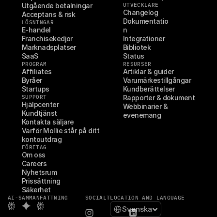
Utgående betalningar
UTVECKLARE
Changelog
Acceptans & risk
Dokumentatio
LÖSNINGAR
E-handel
n
Franchisekedjor
Integrationer
Marknadsplatser
Bibliotek
SaaS
Status
PROGRAM
RESURSER
Affiliates
Artiklar & guider
Byråer
Varumärkestillgångar
Startups
Kundberättelser
SUPPORT
Rapporter & dokument
Hjälpcenter
Webbinarier & 
Kundtjänst
evenemang
Kontakta säljare
Varför Mollie står på ditt 
kontoutdrag
FÖRETAG
Om oss
Careers
Nyhetsrum
Prissättning
Säkerhet
AI-SAMMANFATTNING
SOCIALT
LOCATION AND LANGUAGE
Select Language
Svenska