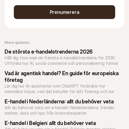
Prenumerera
More updates 
De största e-handelstrenderna 2026
Håll dig före med de främsta e-handelstrenderna för 2026. 
Utforska hur AI, social commerce och personalisering formar 
nätshopping.
Vad är agentisk handel? En guide för europeiska 
företag
Lär dig hur AI-assistenter som ChatGPT förändrar hur 
människor köper, vad det betyder för ditt företag och hur 
Mollie förbereder europeiska företag för betalningarnas 
E-handel i Nederländerna: allt du behöver veta
Allt du behöver veta om e-handel i Nederländerna: trender, 
E-handel i Belgien: allt du behöver veta