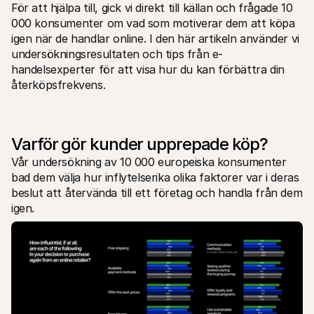
For shoppers
För att hjälpa till, gick vi direkt till källan och frågade 10 
Find out why Mollie is on your bank statement
000 konsumenter om vad som motiverar dem att köpa 
For Mollie customers
igen när de handlar online. I den här artikeln använder vi 
Reach out to our customer support team
undersökningsresultaten och tips från e-
Contact sales
Discover how we can help your business
handelsexperter för att visa hur du kan förbättra din 
återköpsfrekvens.
Varför gör kunder upprepade köp?
Vår undersökning av 10 000 europeiska konsumenter 
bad dem välja hur inflytelserika olika faktorer var i deras 
beslut att återvända till ett företag och handla från dem 
igen.