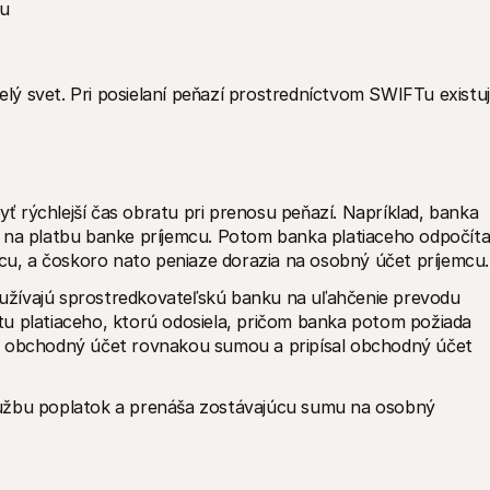
cu
ý svet. Pri posielaní peňazí prostredníctvom SWIFTu existuj
 rýchlejší čas obratu pri prenosu peňazí. Napríklad, banka 
 na platbu banke príjemcu. Potom banka platiaceho odpočíta
mcu, a čoskoro nato peniaze dorazia na osobný účet príjemcu.
žívajú sprostredkovateľskú banku na uľahčenie prevodu 
u platiaceho, ktorú odosiela, pričom banka potom požiada 
ý obchodný účet rovnakou sumou a pripísal obchodný účet 
užbu poplatok a prenáša zostávajúcu sumu na osobný 