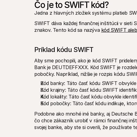
Čo je to SWIFT kód?
Jedna z hlavných zložiek systému platieb SW
SWIFT dáva každej finančnej inštitúcii v sieti
znakov. Tento kód sa nazýva 
kód SWIFT alebo
Príklad kódu SWIFT
Aby sme pochopili, ako je kód SWIFT pridele
Bank je DEUTDEFFXXX. Kód SWIFT je rozdelený 
pobočky. Napríklad, nižšie je rozpis kódu SW
Kód banky: Táto časť kódu SWIFT obvykle v
Kód krajiny: Táto časť kódu SWIFT identifiku
Kód lokality: Táto časť kódu obvykle identifi
Kód pobočky: Táto časť kódu indikuje, ktor
Podobne ako mnohé iné banky, aj Deutsche Ba
čo chce zákazník urobiť v rámci finančnej inštit
svojej banke, aby ste si overili, že používate