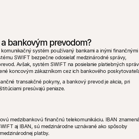
T a bankovým prevodom?
komunikačný systém používaný bankami a inými finančnými 
ystému SWIFT bezpečne odosielať medzinárodné správy, 
evod. Avšak, systém SWIFT na posielanie platiebných správ 
latené koncovým zákazníkom cez ich bankového poskytovateľa
nančné transakčné pokyny, a bankový prevod je akcia, pri 
titúciami presúvajú peniaze.
tovú medzibankovú finančnú telekomunikáciu. IBAN znamená
SWIFT aj IBAN, sú medzinárodne uznávané ako spôsoby 
medzinárodnej platby. 