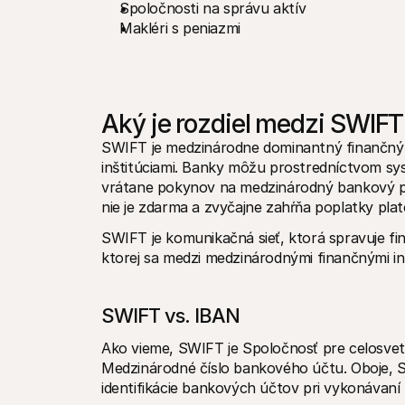
Spoločnosti na správu aktív
Makléri s peniazmi
Aký je rozdiel medzi SWIF
SWIFT je medzinárodne dominantný finančný 
inštitúciami. Banky môžu prostredníctvom s
vrátane pokynov na medzinárodný bankový pr
nie je zdarma a zvyčajne zahŕňa poplatky p
SWIFT je komunikačná sieť, ktorá spravuje fi
ktorej sa medzi medzinárodnými finančnými inš
SWIFT vs. IBAN
Ako vieme, SWIFT je Spoločnosť pre celosve
Medzinárodné číslo bankového účtu. Oboje, 
identifikácie bankových účtov pri vykonávaní 