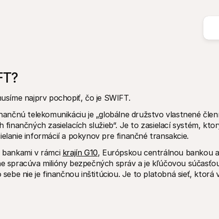
FT?
síme najprv pochopiť, čo je SWIFT. 
ančnú telekomunikáciu je „globálne družstvo vlastnené členm
nančných zasielacích služieb“. Je to zasielací systém, ktorý
ielanie informácií a pokynov pre finančné transakcie.
bankami v rámci 
krajín G10
, Európskou centrálnou bankou a
 spracúva milióny bezpečných správ a je kľúčovou súčasťou
be nie je finančnou inštitúciou. Je to platobná sieť, ktorá v