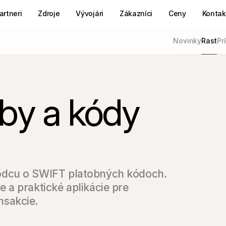
artneri
Zdroje
Vývojári
Zákazníci
Ceny
Kontak
Novinky
Rast
Pr
by a kódy
dcu o SWIFT platobných kódoch. 
a praktické aplikácie pre 
nsakcie.