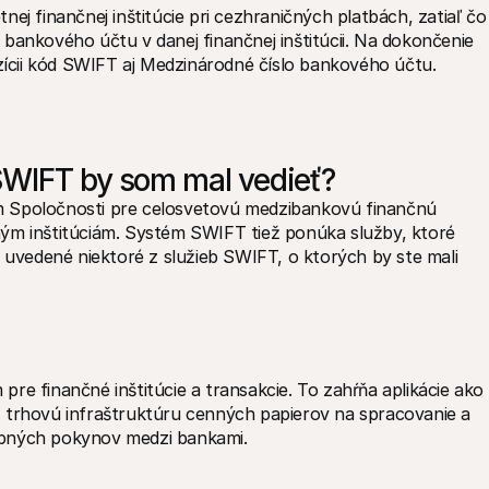
ej finančnej inštitúcie pri cezhraničných platbách, zatiaľ čo 
bankového účtu v danej finančnej inštitúcii. Na dokončenie 
cii kód SWIFT aj Medzinárodné číslo bankového účtu. 
SWIFT by som mal vedieť?
m Spoločnosti pre celosvetovú medzibankovú finančnú 
ým inštitúciám. Systém SWIFT tiež ponúka služby, ktoré 
ú uvedené niektoré z služieb SWIFT, o ktorých by ste mali 
re finančné inštitúcie a transakcie. To zahŕňa aplikácie ako 
 trhovú infraštruktúru cenných papierov na spracovanie a 
obných pokynov medzi bankami. 