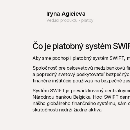
Iryna Agieieva
Vedúci produktu - platby
Čo je platobný systém SWI
Aby sme pochopili platobný systém SWIFT, mu
Spoločnosť pre celosvetovú medzibankovú fin
a popredný svetový poskytovateľ bezpečných fi
finančné inštitúcie používajú na bezpečné zas
Systém SWIFT je prevádzkovaný centrálnymi 
Národnou bankou Belgicka. Hoci SWIFT denne
nášho globálneho finančného systému, sám o se
skutočnosti nedrží žiadne aktíva. 