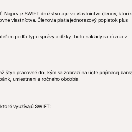
 Najprv je SWIFT družstvo a je vo vlastníctve členov, ktorí s
ovne vlastníctva. Členovia platia jednorazový poplatok plus 
ľom podľa typu správy a dĺžky. Tieto náklady sa rôznia v 
ž štyri pracovné dni, kým sa zobrazí na účte prijímacej banky
v bánk, umiestnení a ročného obdobia.
, ktoré využívajú SWIFT: