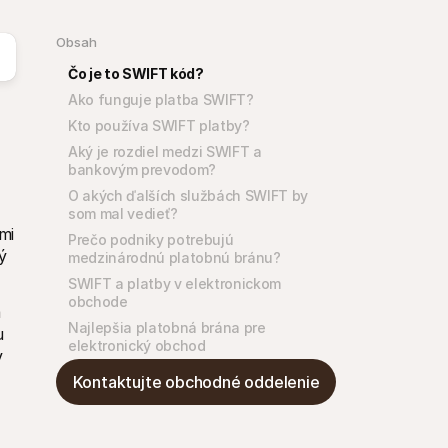
Obsah
Čo je to SWIFT kód?
Ako funguje platba SWIFT?
Kto používa SWIFT platby?
Aký je rozdiel medzi SWIFT a 
bankovým prevodom?
O akých ďalších službách SWIFT by 
som mal vedieť?
i 
Prečo podniky potrebujú 
 
medzinárodnú platobnú bránu?
SWIFT a platby v elektronickom 
obchode
 
Najlepšia platobná brána pre 
 
elektronický obchod
 
Kontaktujte obchodné oddelenie