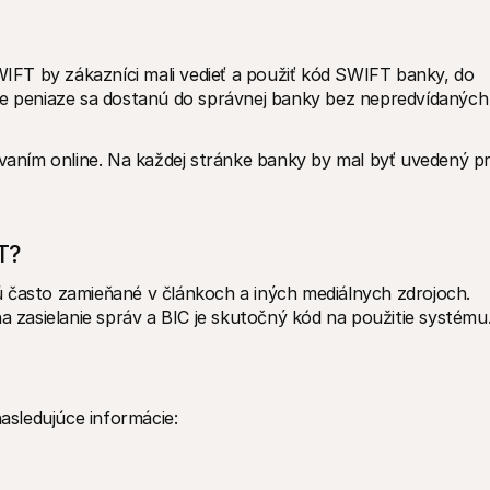
FT by zákazníci mali vedieť a použiť kód SWIFT banky, do 
že peniaze sa dostanú do správnej banky bez nepredvídaných 
ním online. Na každej stránke banky by mal byť uvedený pr
T?
 často zamieňané v článkoch a iných mediálnych zdrojoch. 
zasielanie správ a BIC je skutočný kód na použitie systému
sledujúce informácie: