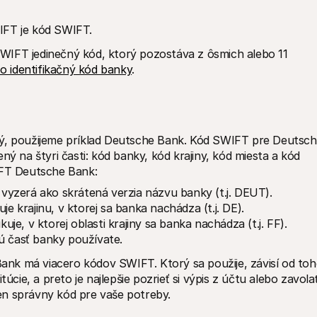
IFT je kód SWIFT. 
 SWIFT jedinečný kód, ktorý pozostáva z ôsmich alebo 11 
 identifikačný kód banky
. 
ný, použijeme príklad Deutsche Bank. Kód SWIFT pre Deutsch
na štyri časti: kód banky, kód krajiny, kód miesta a kód 
IFT Deutsche Bank:
yzerá ako skrátená verzia názvu banky (t.j. DEUT).
je krajinu, v ktorej sa banka nachádza (t.j. DE).
kuje, v ktorej oblasti krajiny sa banka nachádza (t.j. FF).
ú časť banky používate.
nk má viacero kódov SWIFT. Ktorý sa použije, závisí od toho
úcie, a preto je najlepšie pozrieť si výpis z účtu alebo zavolať
 ten správny kód pre vaše potreby.