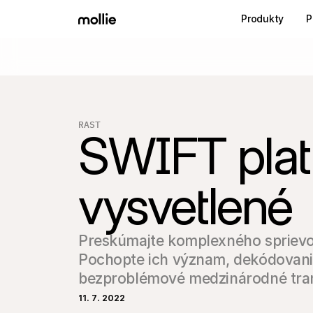
Produkty
P
RAST
SWIFT plat
vysvetlené
Preskúmajte komplexného sprievo
Pochopte ich význam, dekódovanie 
bezproblémové medzinárodné tra
11. 7. 2022