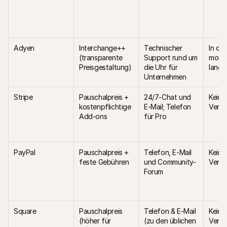
Adyen
Interchange++ 
Technischer 
In der
(transparente 
Support rund um 
monat
Preisgestaltung)
die Uhr für 
langfr
Unternehmen
Stripe
Pauschalpreis + 
24/7-Chat und 
Keine 
kostenpflichtige 
E-Mail; Telefon 
Vertr
Add-ons
für Pro
PayPal
Pauschalpreis + 
Telefon, E-Mail 
Keine 
feste Gebühren
und Community-
Vertr
Forum
Square
Pauschalpreis 
Telefon & E-Mail 
Keine 
(höher für 
(zu den üblichen 
Vertr