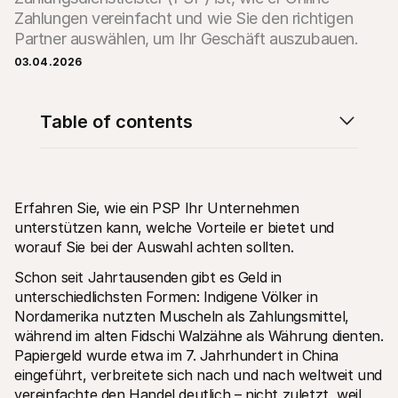
Zahlungen vereinfacht und wie Sie den richtigen 
Partner auswählen, um Ihr Geschäft auszubauen.
03.04.2026
Table of contents
Technische Ressourcen
Mollie
Developer-Portal
Doku
Entdecken Sie unsere Ressourcen und Updates für 
Erfahr
Developer
unser
Bibliotheken
Statu
Integrieren Sie Mollie mit unseren Plug-and-Play-Paketen
Überp
Erfahren Sie, wie ein PSP Ihr Unternehmen 
Discord community
Chan
unterstützen kann, welche Vorteile er bietet und 
Werden Sie Teil der Entwickler-Community
Lesen 
worauf Sie bei der Auswahl achten sollten.
Über Mollie
Conte
Preise
Artike
Schon seit Jahrtausenden gibt es Geld in 
Sehen Sie sich unsere Preise an
Entdec
für Ih
Über uns
unterschiedlichsten Formen: Indigene Völker in 
Erfol
Unsere Story und Werte
Nordamerika nutzten Muscheln als Zahlungsmittel, 
Erfahr
News
Erfolg
während im alten Fidschi Walzähne als Währung dienten. 
Lesen Sie aktuelle Mollie-
Kunde
Neuigkeiten
Papiergeld wurde etwa im 7. Jahrhundert in China 
Pape
Karriere
eingeführt, verbreitete sich nach und nach weltweit und 
Laden 
Kommen Sie zu uns - wir stellen ein!
vereinfachte den Handel deutlich – nicht zuletzt, weil 
Kontakt