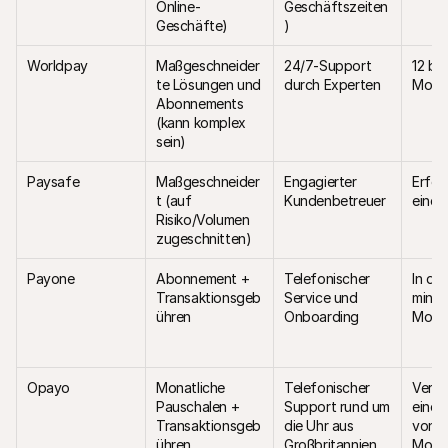
Online-
Geschäftszeiten
Geschäfte)
)
Worldpay
Maßgeschneider
24/7-Support 
12 bis 
te Lösungen und 
durch Experten
Mona
Abonnements 
(kann komplex 
sein)
Paysafe
Maßgeschneider
Engagierter 
Erfor
t (auf 
Kundenbetreuer
einen
Risiko/Volumen 
zugeschnitten)
Payone
Abonnement + 
Telefonischer 
In der
Transaktionsgeb
Service und 
minde
ühren
Onboarding
Mona
Opayo
Monatliche 
Telefonischer 
Verträ
Pauschalen + 
Support rund um 
einer 
Transaktionsgeb
die Uhr aus 
von 12
ühren
Großbritannien
Mona