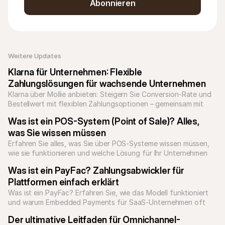
Abonnieren
Weitere Updates 
Klarna für Unternehmen: Flexible 
Zahlungslösungen für wachsende Unternehmen
Klarna über Mollie anbieten: Steigern Sie Conversion-Rate und 
Bestellwert mit flexiblen Zahlungsoptionen – gemeinsam mit 
allen lokalen Zahlungsmethoden.
Was ist ein POS-System (Point of Sale)? Alles, 
was Sie wissen müssen
Erfahren Sie alles, was Sie über POS-Systeme wissen müssen, 
wie sie funktionieren und welche Lösung für Ihr Unternehmen 
die richtige ist.
Was ist ein PayFac? Zahlungsabwickler für 
Plattformen einfach erklärt
Was ist ein PayFac? Erfahren Sie, wie das Modell funktioniert 
und warum Embedded Payments für SaaS-Unternehmen oft 
die bessere Wahl sind.
Der ultimative Leitfaden für Omnichannel-