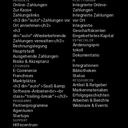
PRODUKTE
PLATTFORMEN
Online-Zahlungen
Integrierte Online-
Zur Kasse
Zahlungen
Zahlungslinks
Integrierte Zahlungen 
<h3 dir="auto">Zahlungen vor 
vor Ort
Ort annehmen</h3>
Integrierte 
<h3 
Geschäftskonten
dir="auto">Wiederkehrende 
Eingebettetes Kapital
Zahlungen verwalten</h3>
ENTWICKLER
Änderungspro
Rechnungslegung
tokoll
Hauptstadt
Dokumentatio
Ausgehende Zahlungen
n
Risiko & Akzeptanz
Integrationen
LÖSUNGEN
E-Commerce
Bibliotheken
Franchises
Status
Marktplätze
RESSOURCEN
Artikel & Ratgeber
<h3 dir="auto">SaaS &amp; 
Markenmaterialien
Software-Anbieter<br><br 
Erfolgsgeschichten
class="trailing-break"></h3>
Arbeiten & Berichte
PROGRAMME
Partnerprogramme
Webinare & Events
Agenturen
Startups
SUPPORT
Hilfezentrum