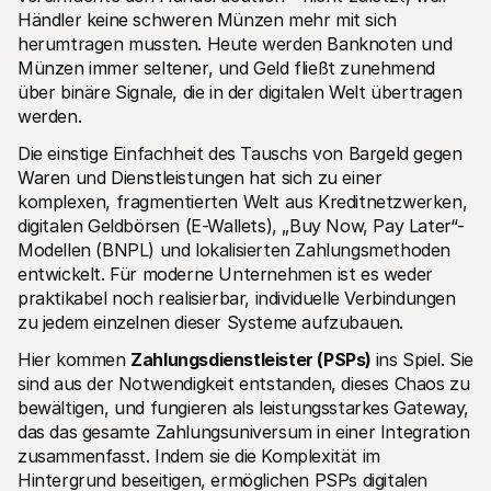
Für Endkunden
Händler keine schweren Münzen mehr mit sich 
Warum steht Mollie auf Ihrem Kontoauszug?
herumtragen mussten. Heute werden Banknoten und 
Für Mollie-Händler
Münzen immer seltener, und Geld fließt zunehmend 
Kontaktieren Sie unseren Händler-Support
über binäre Signale, die in der digitalen Welt übertragen 
Sales-Team kontaktieren
Erfahren Sie, wie wir Ihrem Unternehmen helfen können
werden.
Die einstige Einfachheit des Tauschs von Bargeld gegen 
Waren und Dienstleistungen hat sich zu einer 
komplexen, fragmentierten Welt aus Kreditnetzwerken, 
digitalen Geldbörsen (E-Wallets), „Buy Now, Pay Later“-
Modellen (BNPL) und lokalisierten Zahlungsmethoden 
entwickelt. Für moderne Unternehmen ist es weder 
praktikabel noch realisierbar, individuelle Verbindungen 
zu jedem einzelnen dieser Systeme aufzubauen.
Hier kommen 
Zahlungsdienstleister (PSPs) 
ins Spiel. Sie 
sind aus der Notwendigkeit entstanden, dieses Chaos zu 
bewältigen, und fungieren als leistungsstarkes Gateway, 
das das gesamte Zahlungsuniversum in einer Integration 
zusammenfasst. Indem sie die Komplexität im 
Hintergrund beseitigen, ermöglichen PSPs digitalen 