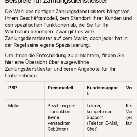
Beispiele für Zahlungsdienstleister
Die Wahl des richtigen Zahlungsdienstleisters hängt von 
Ihrem Geschäftsmodell, dem Standort Ihrer Kunden und 
den spezifischen Funktionen ab, die Sie für Ihr 
Wachstum benötigen. Zwar gibt es viele 
Zahlungsdienstleister auf dem Markt, doch jeder hat in 
der Regel seine eigene Spezialisierung.
Um Ihnen die Entscheidung zu erleichtern, finden Sie 
hier eine Übersicht über ausgewählte 
Zahlungsdienstleister und deren Angebote für Ihr 
Unternehmen:
PSP
Preismodell
Kundensuppor
Vert
t
Mollie
Bezahlung pro 
Lokaler, 
Keine 
Transaktion 
kompetenter 
Vertr
(keine 
Support 
(jeder
versteckten 
(Telefon, E-Mail, 
kündb
Gebühren)
Chat)