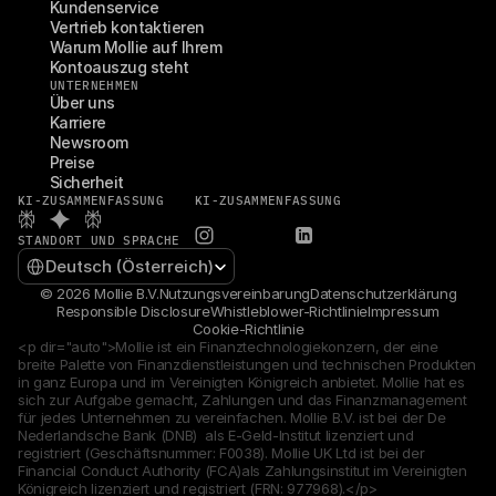
Kundenservice
Vertrieb kontaktieren
Warum Mollie auf Ihrem 
Kontoauszug steht
UNTERNEHMEN
Über uns
Karriere
Newsroom
Preise
Sicherheit
KI-ZUSAMMENFASSUNG
KI-ZUSAMMENFASSUNG
STANDORT UND SPRACHE
Select Language
Deutsch (Österreich)
© 2026 Mollie B.V.
Nutzungsvereinbarung
Datenschutzerklärung
Responsible Disclosure
Whistleblower-Richtlinie
Impressum
Cookie-Richtlinie
<p dir="auto">Mollie ist ein Finanztechnologiekonzern, der eine 
breite Palette von Finanzdienstleistungen und technischen Produkten 
in ganz Europa und im Vereinigten Königreich anbietet. Mollie hat es 
sich zur Aufgabe gemacht, Zahlungen und das Finanzmanagement 
für jedes Unternehmen zu vereinfachen. Mollie B.V. ist bei der De 
Nederlandsche Bank (DNB)  als E-Geld-Institut lizenziert und 
registriert (Geschäftsnummer: F0038). Mollie UK Ltd ist bei der 
Financial Conduct Authority (FCA)als Zahlungsinstitut im Vereinigten 
Königreich lizenziert und registriert (FRN: 977968).</p>