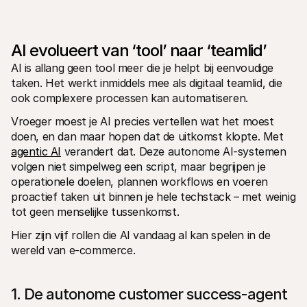
Voor consumenten
Waarom zie je Mollie op je bankafschrift?
Voor Mollie-klanten
AI evolueert van ‘tool’ naar ‘teamlid’
Neem contact op met Customer Support
Contact met sales
AI is allang geen tool meer die je helpt bij eenvoudige 
Ontdek hoe we jouw bedrijf kunnen helpen
taken. Het werkt inmiddels mee als digitaal teamlid, die 
ook complexere processen kan automatiseren.
Vroeger moest je AI precies vertellen wat het moest 
doen, en dan maar hopen dat de uitkomst klopte. Met 
agentic AI
 verandert dat. Deze autonome AI-systemen 
volgen niet simpelweg een script, maar begrijpen je 
operationele doelen, plannen workflows en voeren 
proactief taken uit binnen je hele techstack – met weinig 
tot geen menselijke tussenkomst. 
Hier zijn vijf rollen die AI vandaag al kan spelen in de 
wereld van e-commerce.
1. De autonome customer success-agent