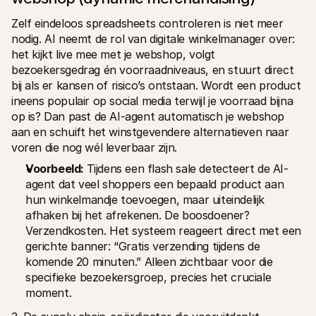
Zelf eindeloos spreadsheets controleren is niet meer 
nodig. AI neemt de rol van digitale winkelmanager over: 
het kijkt live mee met je webshop, volgt 
bezoekersgedrag én voorraadniveaus, en stuurt direct 
bij als er kansen of risico’s ontstaan. Wordt een product 
ineens populair op social media terwijl je voorraad bijna 
op is? Dan past de AI-agent automatisch je webshop 
aan en schuift het winstgevendere alternatieven naar 
voren die nog wél leverbaar zijn.
Voorbeeld: 
Tijdens een flash sale detecteert de AI-
agent dat veel shoppers een bepaald product aan 
hun winkelmandje toevoegen, maar uiteindelijk 
afhaken bij het afrekenen. De boosdoener? 
Verzendkosten. Het systeem reageert direct met een 
gerichte banner: “Gratis verzending tijdens de 
komende 20 minuten.” Alleen zichtbaar voor die 
specifieke bezoekersgroep, precies het cruciale 
moment.