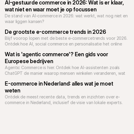
AI-gestuurde commerce in 2026: Wat is er klaar, 
wat niet en waar moet je op focussen
De stand van AI-commerce in 2026: wat werkt, wat nog niet en 
waar liggen kansen?
De grootste e-commerce trends in 2026
Blijf voorop lopen met de beste e-commercetrends voor 2026. 
Ontdek hoe AI, social commerce en personalisatie het online 
winkelen vormgeven.
Wat is 'agentic commerce'? Een gids voor 
Europese bedrijven
Agentic Commerce is hier. Ontdek hoe AI-assistenten zoals 
ChatGPT de manier waarop mensen winkelen veranderen, wat 
het betekent voor jouw bedrijf en hoe Mollie Europese 
E-commerce in Nederland: alles wat je moet 
bedrijven voorbereidt op de toekomst van betalingen.

weten
Ontdek de meest recente data, trends en inzichten over e-
commerce in Nederland, inclusief de visie van lokale experts.