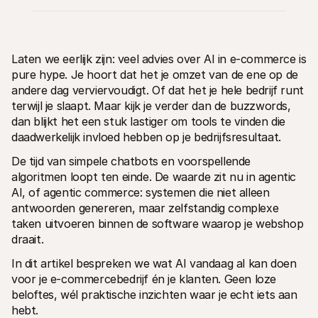
Laten we eerlijk zijn: veel advies over AI in e-commerce is 
pure hype. Je hoort dat het je omzet van de ene op de 
andere dag verviervoudigt. Of dat het je hele bedrijf runt 
Technische documentatie
Mollie 
terwijl je slaapt. Maar kijk je verder dan de buzzwords, 
Portaal voor developers
Docu
dan blijkt het een stuk lastiger om tools te vinden die 
Ontdek documentatie en updates voor developers
Verken
daadwerkelijk invloed hebben op je bedrijfsresultaat.
Libraries
Statu
Integreer Mollie met kant-en-klare pakketten
Check 
De tijd van simpele chatbots en voorspellende 
Discord community
Chan
Word lid van onze developer community
Blij o
algoritmen loopt ten einde. De waarde zit nu in agentic 
Over Mollie
Mollie
AI, of agentic commerce: systemen die niet alleen 
Prijzen
Inzic
antwoorden genereren, maar zelfstandig complexe 
Bekijk onze tarieven
Ontdek
voorui
Over ons
taken uitvoeren binnen de software waarop je webshop 
Succ
Maak kennis met ons verhaal en 
draait. 
onze waarden
Ontdek
onder
Nieuws
In dit artikel bespreken we wat AI vandaag al kan doen 
Gids
Het laatste nieuws over Mollie
voor je e-commercebedrijf én je klanten. Geen loze 
Downl
Vacatures
beloftes, wél praktische inzichten waar je echt iets aan 
Kom werken bij Mollie. Ontdek de 
vacatures!
hebt.
Contact