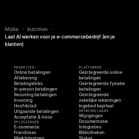
Mollie
Inzichten
Laat AI werken voor je e-commercebedrijf (en je
klanten)
PRODUCTEN
PLATFORMEN
Online betalingen
Geïntegreerde online 
Afrekening
betalingen
Betalingslinks
Geïntegreerde fysieke 
In-person betalingen
betalingen
Recurring betalingen
Geïntegreerde 
Invoicing
zakelijke rekeningen
Hoofdstad
Ingebed kapitaal
Uitgaande betalingen
ONTWIKKELAARS
Wijzigingen
Acceptatie & risico
Documentatie
OPLOSSINGEN
E-commerce
Integraties
Franchises
Bibliotheken
Marktplaatsen
Status