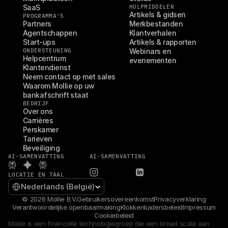
SaaS
HULPMIDDELEN
Artikels & gidsen
PROGRAMMA'S
Partners
Merkbestanden
Agentschappen
Klantverhalen
Start-ups
Artikels & rapporten
ONDERSTEUNING
Webinars en 
Helpcentrum
evenementen
Klantendienst
Neem contact op met sales
Waarom Mollie op uw 
bankafschrift staat
BEDRIJF
Over ons
Carrières
Perskamer
Tarieven
Beveiliging
AI-SAMENVATTING
AI-SAMENVATTING
LOCATIE EN TAAL
Select Language
Nederlands (België)
© 2026 Mollie B.V.
Gebruikersovereenkomst
Privacyverklaring
Verantwoordelijke openbaarmaking
Klokkenluidersbeleid
Impressum
Cookiebeleid
Mollie is een financiële technologiegroep die een breed scala aan 