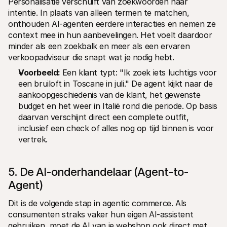
Personalisatie verschuift van zoekwoorden naar 
intentie. In plaats van alleen termen te matchen, 
onthouden AI-agenten eerdere interacties en nemen ze 
context mee in hun aanbevelingen. Het voelt daardoor 
minder als een zoekbalk en meer als een ervaren 
verkoopadviseur die snapt wat je nodig hebt.
Voorbeeld: 
Een klant typt: "Ik zoek iets luchtigs voor 
een bruiloft in Toscane in juli." De agent kijkt naar de 
aankoopgeschiedenis van de klant, het gewenste 
budget en het weer in Italië rond die periode. Op basis 
daarvan verschijnt direct een complete outfit, 
inclusief een check of alles nog op tijd binnen is voor 
vertrek.
5. De AI-onderhandelaar (Agent-to-
Agent)
Dit is de volgende stap in agentic commerce. Als 
consumenten straks vaker hun eigen AI-assistent 
gebruiken, moet de AI van je webshop ook direct met 