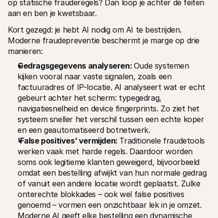
op statische frauderegels? Dan loop je achter de feiten 
aan en ben je kwetsbaar.
Kort gezegd: je hebt AI nodig om AI te bestrijden. 
Moderne fraudepreventie beschermt je marge op drie 
manieren:
Gedragsgegevens analyseren: 
Oude systemen 
kijken vooral naar vaste signalen, zoals een 
factuuradres of IP-locatie. AI analyseert wat er echt 
gebeurt achter het scherm: typegedrag, 
navigatiesnelheid en device fingerprints. Zo ziet het 
systeem sneller het verschil tussen een echte koper 
en een geautomatiseerd botnetwerk.
‘False positives’ vermijden: 
Traditionele fraudetools 
werken vaak met harde regels. Daardoor worden 
soms ook legitieme klanten geweigerd, bijvoorbeeld 
omdat een bestelling afwijkt van hun normale gedrag 
of vanuit een andere locatie wordt geplaatst. Zulke 
onterechte blokkades – ook wel false positives 
genoemd – vormen een onzichtbaar lek in je omzet. 
Moderne AI geeft elke bestelling een dynamische 