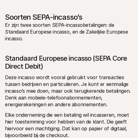
Voor consumenten
Waarom zie je Mollie op je bankafschrift?
Voor Mollie-klanten
Soorten SEPA-incasso’s
Neem contact op met Customer Support
Er zijn twee soorten SEPA-incassobetalingen: de 
Contact met sales
Standaard Europese incasso, en de Zakelijke Europese 
Ontdek hoe we jouw bedrijf kunnen helpen
incasso.
Standaard Europese incasso (SEPA Core 
Direct Debit)
Deze incasso wordt vooral gebruikt voor transacties 
tussen bedrijven en particulieren. Je kunt er eenmalige 
incasso’s mee doen, maar ook terugkerende betalingen. 
Denk aan mobiele-telefoonabonnementen, 
energierekeningen en andere abonnementen.
Elke onderneming die een betaling wil incasseren, moet 
hier toestemming voor hebben van de klant. Die geeft 
hiervoor een machtiging. Dat kan op papier of digitaal, 
bijvoorbeeld bij de checkout.