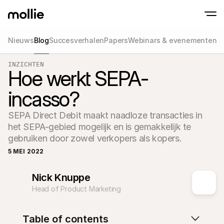
Nieuws
Blog
Succesverhalen
Papers
Webinars & evenementen
Betalingen
INZICHTEN
Online betalingen
Hoe werkt SEPA-
Tap to Pay op iPhone
Meer weten
Ontvang en beheer onl
Accepteer contactloze betalingen op je iP
betalingen
incasso?
In-person betaling
Ontvang betalingen vi
en andere apparaten
SEPA Direct Debit maakt naadloze transacties in 
Checkout
het SEPA-gebied mogelijk en is gemakkelijk te 
Optimaliseer je check
meer conversie
gebruiken door zowel verkopers als kopers.
Recurring betaling
5 MEI 2022
Ontvang terugkerende
en betalingen voor 
Acceptance & Risk
Nick Knuppe
Voorkom fraude en opt
conversie
Head of Product Marketing
Partners
Voor agencies
Voor
Maak kennis met het Agency-Partnerprogramma
Ontde
Table of contents