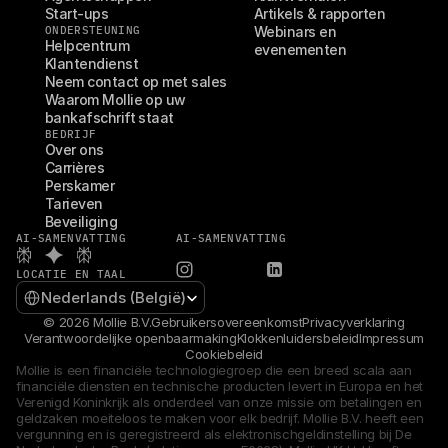
Start-ups
Artikels & rapporten
ONDERSTEUNING
Webinars en 
Helpcentrum
evenementen
Klantendienst
Neem contact op met sales
Waarom Mollie op uw 
bankafschrift staat
BEDRIJF
Over ons
Carrières
Perskamer
Tarieven
Beveiliging
AI-SAMENVATTING
AI-SAMENVATTING
LOCATIE EN TAAL
Select Language
Nederlands (België)
© 2026 Mollie B.V.
Gebruikersovereenkomst
Privacyverklaring
Verantwoordelijke openbaarmaking
Klokkenluidersbeleid
Impressum
Cookiebeleid
Mollie is een financiële technologiegroep die een breed scala aan 
financiële diensten en technische producten levert in Europa en het 
Verenigd Koninkrijk als onderdeel van onze missie om betalingen en 
geldzaken moeiteloos te maken voor elk bedrijf. Mollie B.V. heeft een 
vergunning en is geregistreerd als elektronischgeldinstelling bij De 