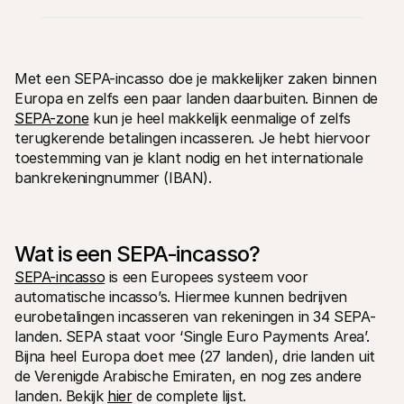
Met een SEPA-incasso doe je makkelijker zaken binnen 
Europa en zelfs een paar landen daarbuiten. Binnen de 
SEPA-zone
 kun je heel makkelijk eenmalige of zelfs 
Technische documentatie
Mollie 
terugkerende betalingen incasseren. Je hebt hiervoor 
Portaal voor developers
Docu
toestemming van je klant nodig en het internationale 
Ontdek documentatie en updates voor developers
Verken
Libraries
Statu
bankrekeningnummer (IBAN).
Integreer Mollie met kant-en-klare pakketten
Check 
Discord community
Chan
Word lid van onze developer community
Blij o
Over Mollie
Mollie
Wat is een SEPA-incasso?
Prijzen
Inzic
Bekijk onze tarieven
Ontdek
SEPA-incasso
 is een Europees systeem voor 
voorui
Over ons
Succ
automatische incasso’s. Hiermee kunnen bedrijven 
Maak kennis met ons verhaal en 
onze waarden
Ontdek
eurobetalingen incasseren van rekeningen in 34 SEPA-
onder
Nieuws
landen. SEPA staat voor ‘Single Euro Payments Area’. 
Gids
Het laatste nieuws over Mollie
Bijna heel Europa doet mee (27 landen), drie landen uit 
Downl
Vacatures
de Verenigde Arabische Emiraten, en nog zes andere 
Kom werken bij Mollie. Ontdek de 
vacatures!
landen. Bekijk 
hier
 de complete lijst.
Contact