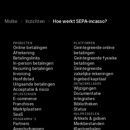
Mollie
Inzichten
Hoe werkt SEPA-incasso?
PRODUCTEN
PLATFORMEN
Online betalingen
Geïntegreerde online 
Afrekening
betalingen
Betalingslinks
Geïntegreerde fysieke 
In-person betalingen
betalingen
Recurring betalingen
Geïntegreerde 
Invoicing
zakelijke rekeningen
Hoofdstad
Ingebed kapitaal
Uitgaande betalingen
ONTWIKKELAARS
Wijzigingen
Acceptatie & risico
Documentatie
OPLOSSINGEN
E-commerce
Integraties
Franchises
Bibliotheken
Marktplaatsen
Status
SaaS
HULPMIDDELEN
Artikels & gidsen
PROGRAMMA'S
Partners
Merkbestanden
Agentschappen
Klantverhalen