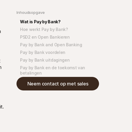
Inhoudsopgave
Wat is Pay by Bank?
Hoe werkt Pay by Bank?
 
PSD2 en Open Bankieren
Pay by Bank and Open Banking
Pay by Bank voordelen 
Pay by Bank uitdagingen 
 
 
Pay by Bank en de toekomst van 
betalingen
Neem contact op met sales
. 