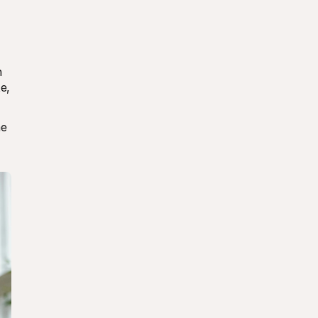
 
, 
e 