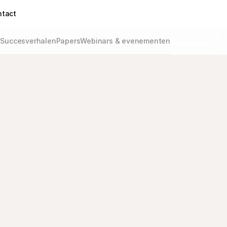
ntact
g
Succesverhalen
Papers
Webinars & evenementen