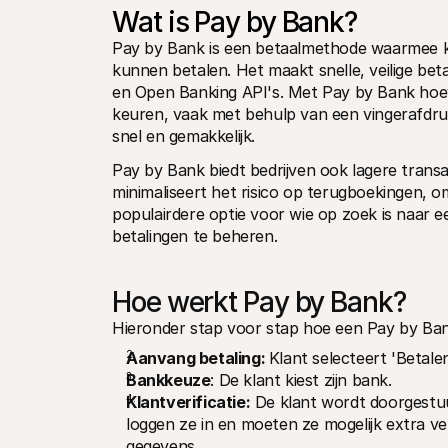
Wat is Pay by Bank?
Pay by Bank is een betaalmethode waarmee kl
kunnen betalen. Het maakt snelle, veilige bet
en Open Banking API's. Met Pay by Bank hoev
keuren, vaak met behulp van een vingerafdruk
snel en gemakkelijk.
Pay by Bank biedt bedrijven ook lagere transa
minimaliseert het risico op terugboekingen, om
populairdere optie voor wie op zoek is naar e
betalingen te beheren.
Hoe werkt Pay by Bank?
Hieronder stap voor stap hoe een Pay by Ban
Aanvang betaling: 
Klant selecteert 'Betale
Bankkeuze
: De klant kiest zijn bank.
Klantverificatie:
 De klant wordt doorgestuur
loggen ze in en moeten ze mogelijk extra ver
gegevens.