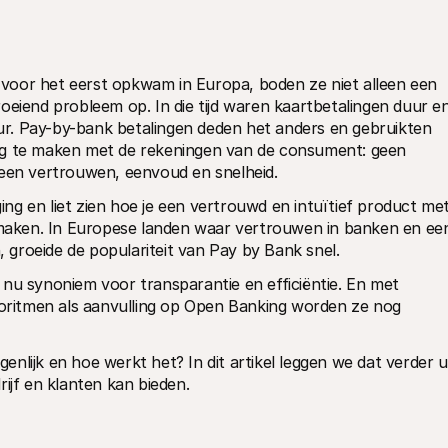
voor het eerst opkwam in Europa, boden ze niet alleen een 
oeiend probleem op. In die tijd waren kaartbetalingen duur en
r. Pay-by-bank betalingen deden het anders en gebruikten 
ng te maken met de rekeningen van de consument: geen 
leen vertrouwen, eenvoud en snelheid.
g en liet zien hoe je een vertrouwd en intuïtief product met
aken. In Europese landen waar vertrouwen in banken en een
groeide de populariteit van Pay by Bank snel.
nu synoniem voor transparantie en efficiëntie. En met 
goritmen als aanvulling op Open Banking worden ze nog 
lijk en hoe werkt het? In dit artikel leggen we dat verder uit
ijf en klanten kan bieden.