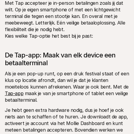
Met Tap accepteer je in-person betalingen zoals jij dat 
Voor consumenten
wilt. Op je eigen smartphone of met een lichtgewicht 
Waarom zie je Mollie op je bankafschrift?
Voor Mollie-klanten
terminal die tegen een stootje kan. En overal met je 
Neem contact op met Customer Support
meebeweegt. Letterlijk. Eén veilige betaaloplossing. Alle 
Contact met sales
flexibiliteit die je nodig hebt.
Ontdek hoe we jouw bedrijf kunnen helpen
Kies welke Tap-optie het best bij je past:
De Tap-app: Maak van elk device een 
betaalterminal 
Als je een pop-up runt, op een druk festival staat of een 
klus op locatie afrondt, dan wil je dat je klanten 
moeiteloos kunnen afrekenen. Waar je ook bent. Met de 
Tap-app
 maak je van je smartphone of tablet een veilige 
betaalterminal. 
Je hebt geen extra hardware nodig, dus je hoef je ook 
niets aan te schaffen of te huren. Je downloadt de app, 
activeert je account via het Mollie Dashboard en kunt 
meteen betalingen accepteren. Bovendien werken we 