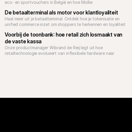
eco- en sportvouchers in België en hoe Mollie 
voucheracceptatie makkelijker maakt.
De betaalterminal als motor voor klantloyaliteit
Haal meer uit je betaalterminal. Ontdek hoe je tokenisatie en 
unified commerce inzet om shoppers te herkennen en loyaliteit 
op te bouwen in je winkel.
Voorbij de toonbank: hoe retail zich losmaakt van 
de vaste kassa
Onze productmanager Wibrand de Reij legt uit hoe 
retailtechnologie evolueert van inflexibele hardware naar 
strategisch instrument – en waarom dat goed nieuws is voor je 
kosten, je conversie én je klant.