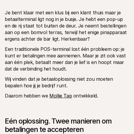
Je bent klaar met een klus bij een klant thuis maar je 
betaalterminal ligt nog in je busje. Je hebt een pop-up 
en de rij staat tot buiten de deur. Je neemt bestellingen 
aan op een bomvol terras, terwijl het enige pinapparaat 
ergens achter de bar ligt. Herkenbaar?
Technische documentatie
Mollie 
Portaal voor developers
Docu
Een traditionele POS-terminal lost één probleem op: je 
Ontdek documentatie en updates voor developers
Verken
kunt er betalingen mee aannemen. Maar je zit ook vast 
Libraries
Statu
aan één plek, betaalt meer dan je lief is en hoopt maar 
Integreer Mollie met kant-en-klare pakketten
Check 
Discord community
Chan
dat de verbinding het houdt.
Word lid van onze developer community
Blij o
Over Mollie
Mollie
Wij vinden dat je betaaloplossing niet zou moeten 
Prijzen
Inzic
bepalen hoe jij je bedrijf runt. 
Bekijk onze tarieven
Ontdek
voorui
Over ons
Daarom hebben we 
Mollie Tap
 ontwikkeld.
Succ
Maak kennis met ons verhaal en 
onze waarden
Ontdek
onder
Nieuws
Gids
Het laatste nieuws over Mollie
Downl
Vacatures
Eén oplossing. Twee manieren om 
Kom werken bij Mollie. Ontdek de 
betalingen te accepteren 
vacatures!
Contact