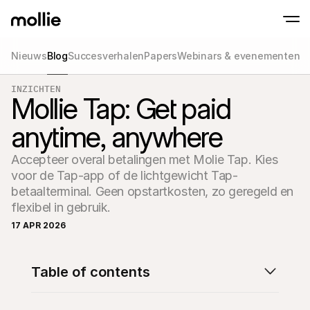
Nieuws
Blog
Succesverhalen
Papers
Webinars & evenementen
Betalingen
INZICHTEN
Online betalingen
Mollie Tap: Get paid
Tap to Pay op iPhone
Meer weten
Ontvang en beheer onl
Accepteer contactloze betalingen op je iP
betalingen
anytime, anywhere
In-person betaling
Ontvang betalingen vi
en andere apparaten
Accepteer overal betalingen met Molie Tap. Kies 
Checkout
voor de Tap-app of de lichtgewicht Tap-
Optimaliseer je check
meer conversie
betaalterminal. Geen opstartkosten, zo geregeld en 
Recurring betaling
flexibel in gebruik. 
Ontvang terugkerende
en betalingen voor 
17 APR 2026
Acceptance & Risk
Voorkom fraude en opt
conversie
Partners
Table of contents
Voor agencies
Voor
Maak kennis met het Agency-Partnerprogramma
Ontde