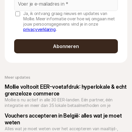
Ja, ik ontvang graag nieuws en updates van
Mollie. Meer informatie over hoe wij omgaan met
jouw persoonsgegevens vind je in onze
privacyverklaring
..
Abonneren
Meer updates
Mollie voltooit EER-voetafdruk: hyperlokale & echt 
grenzeloze commerce
Mollie is nu actief in alle 30 EER-landen. Eén partner, één 
integratie en meer dan 35 lokale betaalmethoden om je 
Europese expansie een boost te geven.
Vouchers accepteren in België: alles wat je moet 
weten
Alles wat je moet weten over het accepteren van maaltijd-, 