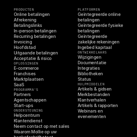
PRODUCTEN
PLATFORMEN
Online betalingen
Geïntegreerde online 
Afrekening
betalingen
Betalingslinks
Geïntegreerde fysieke 
In-person betalingen
betalingen
Recurring betalingen
Geïntegreerde 
Invoicing
zakelijke rekeningen
Hoofdstad
Ingebed kapitaal
Uitgaande betalingen
ONTWIKKELAARS
Wijzigingen
Acceptatie & risico
Documentatie
OPLOSSINGEN
E-commerce
Integraties
Franchises
Bibliotheken
Marktplaatsen
Status
SaaS
HULPMIDDELEN
Artikels & gidsen
PROGRAMMA'S
Partners
Merkbestanden
Agentschappen
Klantverhalen
Start-ups
Artikels & rapporten
ONDERSTEUNING
Webinars en 
Helpcentrum
evenementen
Klantendienst
Neem contact op met sales
Waarom Mollie op uw 