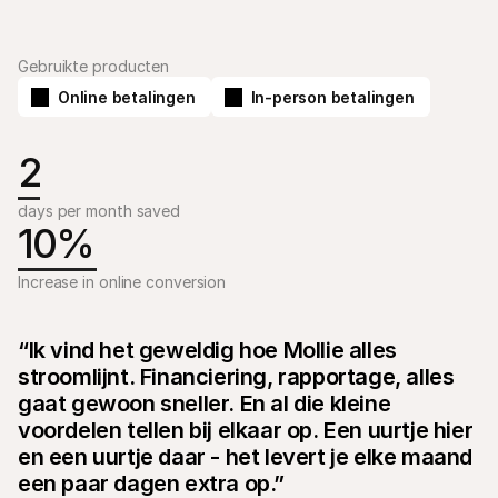
Gebruikte producten
Online betalingen
In-person betalingen
2
Technische documentatie
Mollie 
Portaal voor developers
Docu
Ontdek documentatie en updates voor developers
Verken
days per month saved
Libraries
Statu
10%
Integreer Mollie met kant-en-klare pakketten
Check 
Discord community
Chan
Word lid van onze developer community
Blij o
Increase in online conversion
Over Mollie
Mollie
Prijzen
Inzic
Bekijk onze tarieven
Ontdek
voorui
“Ik vind het geweldig hoe Mollie alles 
Over ons
Succ
Maak kennis met ons verhaal en 
stroomlijnt. Financiering, rapportage, alles 
onze waarden
Ontdek
gaat gewoon sneller. En al die kleine 
onder
Nieuws
Gids
Het laatste nieuws over Mollie
voordelen tellen bij elkaar op. Een uurtje hier 
Downl
Vacatures
en een uurtje daar - het levert je elke maand 
Kom werken bij Mollie. Ontdek de 
vacatures!
een paar dagen extra op.”
Contact