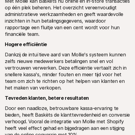
Met Mollie kan Baskèts nu online en in-store transacties 
op één plek beheren. Het overzicht vereenvoudigt 
administratieve werkzaamheden en geeft waardevolle 
inzichten in hun betalingsgegevens, waardoor 
rapportage een fluitje van een cent wordt voor hun 
financiële team.
Hogere efficiëntie
Dankzij de intuïtieve aard van Mollie's systeem kunnen 
zelfs nieuwe medewerkers betalingen snel en vol 
vertrouwen verwerken. Deze efficiëntie vertaalt zich in 
snellere kassa's, minder fouten en meer tijd voor het 
team om zich te richten op het helpen van klanten en 
het maken van verkopen.
Tevreden klanten, betere resultaten
Door een naadloze, betrouwbare kassa-ervaring te 
bieden, heeft Baskèts de klanttevredenheid en conversie 
verhoogd. Vooral de integratie van Mollie met Shopify 
heeft veel effect gehad en bijgedragen aan een stijging 
van de online conversie met 10%.