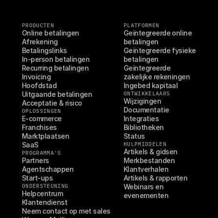
PRODUCTEN
PLATFORMEN
Online betalingen
Geïntegreerde online 
Afrekening
betalingen
Betalingslinks
Geïntegreerde fysieke 
In-person betalingen
betalingen
Recurring betalingen
Geïntegreerde 
Invoicing
zakelijke rekeningen
Hoofdstad
Ingebed kapitaal
Uitgaande betalingen
ONTWIKKELAARS
Wijzigingen
Acceptatie & risico
Documentatie
OPLOSSINGEN
E-commerce
Integraties
Franchises
Bibliotheken
Marktplaatsen
Status
SaaS
HULPMIDDELEN
Artikels & gidsen
PROGRAMMA'S
Partners
Merkbestanden
Agentschappen
Klantverhalen
Start-ups
Artikels & rapporten
ONDERSTEUNING
Webinars en 
Helpcentrum
evenementen
Klantendienst
Neem contact op met sales