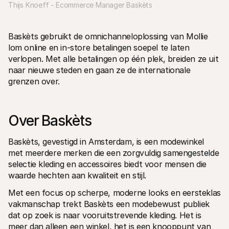
Thijs Knoeff - Ecommerce Manager Baskèts
Voor consumenten
Waarom zie je Mollie op je bankafschrift?
Voor Mollie-klanten
Neem contact op met Customer Support
Baskèts gebruikt de omnichanneloplossing van Mollie 
Contact met sales
lom online en in-store betalingen soepel te laten 
Ontdek hoe we jouw bedrijf kunnen helpen
verlopen. Met alle betalingen op één plek, breiden ze uit 
naar nieuwe steden en gaan ze de internationale 
grenzen over.
Over Baskèts
Baskèts, gevestigd in Amsterdam, is een modewinkel 
met meerdere merken die een zorgvuldig samengestelde 
selectie kleding en accessoires biedt voor mensen die 
waarde hechten aan kwaliteit en stijl.
Met een focus op scherpe, moderne looks en eersteklas 
vakmanschap trekt Baskèts een modebewust publiek 
dat op zoek is naar vooruitstrevende kleding. Het is 
meer dan alleen een winkel, het is een knooppunt van 