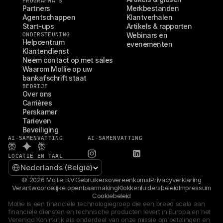
PROGRAMMA'S
Partners
Merkbestanden
Agentschappen
Klantverhalen
Start-ups
Artikels & rapporten
ONDERSTEUNING
Webinars en 
Helpcentrum
evenementen
Klantendienst
Neem contact op met sales
Waarom Mollie op uw 
bankafschrift staat
BEDRIJF
Over ons
Carrières
Perskamer
Tarieven
Beveiliging
AI-SAMENVATTING
AI-SAMENVATTING
LOCATIE EN TAAL
Select Language
Nederlands (België)
© 2026 Mollie B.V.
Gebruikersovereenkomst
Privacyverklaring
Verantwoordelijke openbaarmaking
Klokkenluidersbeleid
Impressum
Cookiebeleid
Mollie is een financiële technologiegroep die een breed scala aan 
financiële diensten en technische producten levert in Europa en het 
Verenigd Koninkrijk als onderdeel van onze missie om betalingen en 