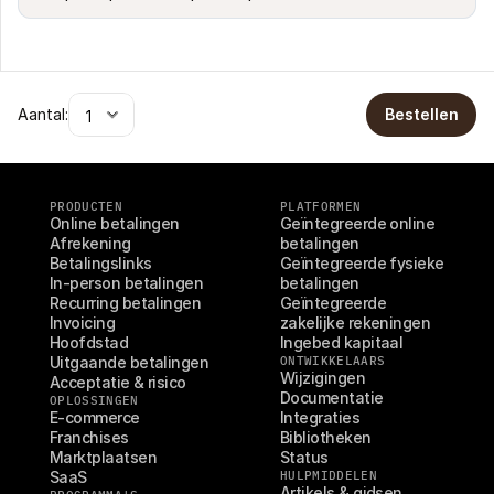
Aantal:
Bestellen
PRODUCTEN
PLATFORMEN
Online betalingen
Geïntegreerde online 
Afrekening
betalingen
Betalingslinks
Geïntegreerde fysieke 
In-person betalingen
betalingen
Recurring betalingen
Geïntegreerde 
Invoicing
zakelijke rekeningen
Hoofdstad
Ingebed kapitaal
Uitgaande betalingen
ONTWIKKELAARS
Wijzigingen
Acceptatie & risico
Documentatie
OPLOSSINGEN
E-commerce
Integraties
Franchises
Bibliotheken
Marktplaatsen
Status
SaaS
HULPMIDDELEN
Artikels & gidsen