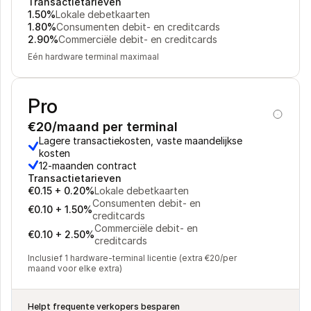
Transactietarieven
Voor consumenten
1.50%
Lokale debetkaarten
Waarom zie je Mollie op je bankafschrift?
1.80%
Consumenten debit- en creditcards
Voor Mollie-klanten
2.90%
Commerciële debit- en creditcards
Neem contact op met Customer Support
Eén hardware terminal maximaal
Contact met sales
Ontdek hoe we jouw bedrijf kunnen helpen
Pro
€20/maand per terminal
Lagere transactiekosten, vaste maandelijkse 
kosten
12-maanden contract
Transactietarieven
€0.15 + 0.20%
Lokale debetkaarten
Consumenten debit- en 
€0.10 + 1.50%
creditcards
Commerciële debit- en 
€0.10 + 2.50%
creditcards
Inclusief 1 hardware-terminal licentie (extra €20/per 
maand voor elke extra)
Helpt frequente verkopers besparen