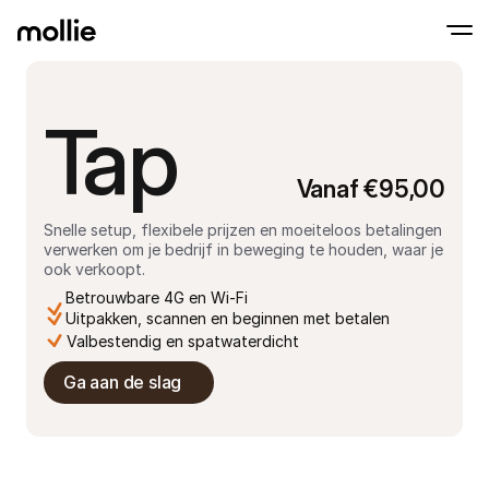
T
ap
Betalingen
Online betalingen
Tap to Pay op iPhone
Meer weten
Ontvang en beheer onl
Accepteer contactloze betalingen op je iP
Vanaf €95,00
betalingen
In-person betaling
Ontvang betalingen vi
Snelle setup, flexibele prijzen en moeiteloos betalingen 
en andere apparaten
verwerken om je bedrijf in beweging te houden, waar je 
Checkout
ook verkoopt.
Optimaliseer je check
Betrouwbare 4G en Wi-Fi
meer conversie
Recurring betaling
Uitpakken, scannen en beginnen met betalen
Ontvang terugkerende
Valbestendig en spatwaterdicht
en betalingen voor 
Acceptance & Risk
Ga aan de slag
Voorkom fraude en opt
conversie
Partners
Voor agencies
Voor
Maak kennis met het Agency-Partnerprogramma
Ontde