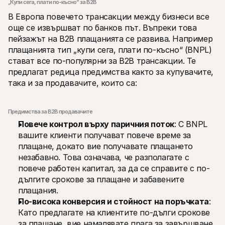
„Купи сега, плати по-късно“ за B2B
В Европа повечето трансакции между бизнеси все 
още се извършват по банков път. Въпреки това 
пейзажът на B2B плащанията се развива. Например 
плащанията тип „купи сега, плати по-късно“ (BNPL) 
стават все по-популярни за B2B трансакции. Те 
предлагат редица предимства както за купувачите, 
така и за продавачите, които са:
Предимства за B2B продавачите
Повече контрол върху паричния поток
: С BNPL 
вашите клиенти получават повече време за 
плащане, докато вие получавате плащането 
незабавно. Това означава, че разполагате с 
повече работен капитал, за да се справите с по-
дългите срокове за плащане и забавените 
плащания.
По-висока конверсия и стойност на поръчката
: 
Като предлагате на клиентите по-дълги срокове 
за плащане, вие намалявате прага за завършване 