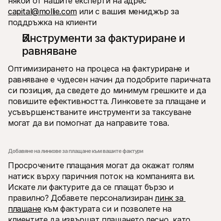
някой от нашите експерти на адрес 
capital@mollie.com
 или с вашия мениджър за 
поддръжка на клиенти
Инструменти за фактуриране и 
равняване
Оптимизирането на процеса на фактуриране и 
равняване е чудесен начин да подобрите паричната 
си позиция, да сведете до минимум грешките и да 
повишите ефективността. Линковете за плащане и 
усъвършенстваните инструменти за таксуване 
могат да ви помогнат да направите това.
Добавяне на линкове за плащане към вашите фактури
Просрочените плащания могат да окажат голям 
натиск върху паричния поток на компанията ви. 
Искате ли фактурите да се плащат бързо и 
правилно? Добавете персонализиран 
линк за 
плащане
 към фактурата си и позволете на 
клиентите да извършат плащането лесно, като 