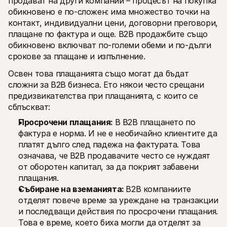
продават на други компании – процесът на покупка 
Контакт
обикновено е по-сложен: има множество точки на 
За купувачи
Разберете защо Mollie е на вашето банково извлечение
контакт, индивидуални цени, договорни преговори, 
За клиентите на Mollie
плащане по фактура и още. B2B продажбите също 
Свържете се с нашия екип по клиентска поддръжка
обикновено включват по-големи обеми и по-дълги 
Свържете се с отдел продажби
срокове за плащане и изпълнение.
Открийте как можем да помогнем на вашия бизнес
Освен това плащанията също могат да бъдат 
сложни за B2B бизнеса. Ето някои често срещани 
предизвикателства при плащанията, с които се 
сблъскват:
Просрочени плащания: 
В B2B плащането по 
фактура е норма. И не е необичайно клиентите да 
платят дълго след падежа на фактурата. Това 
означава, че B2B продавачите често се нуждаят 
от оборотен капитал, за да покрият забавени 
плащания.
Събиране на вземанията: 
B2B компаниите 
отделят повече време за уреждане на транзакции 
и последващи действия по просрочени плащания. 
Това е време, което биха могли да отделят за 