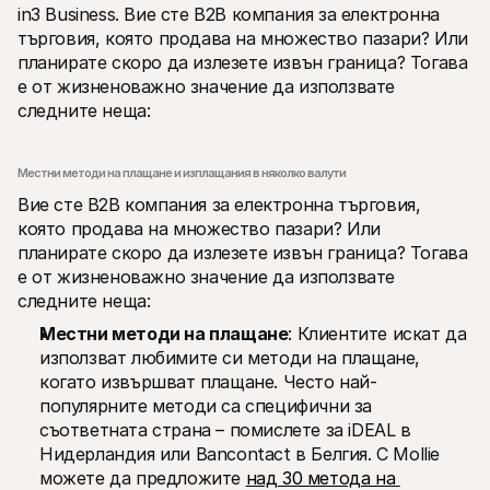
in3 Business. Вие сте B2B компания за електронна 
търговия, която продава на множество пазари? Или 
планирате скоро да излезете извън граница? Тогава 
е от жизненоважно значение да използвате 
следните неща: 
Местни методи на плащане и изплащания в няколко валути
Вие сте B2B компания за електронна търговия, 
която продава на множество пазари? Или 
планирате скоро да излезете извън граница? Тогава 
е от жизненоважно значение да използвате 
следните неща: 
Местни методи на плащане
: Клиентите искат да 
използват любимите си методи на плащане, 
когато извършват плащане. Често най-
популярните методи са специфични за 
съответната страна – помислете за iDEAL в 
Нидерландия или Bancontact в Белгия. С Mollie 
можете да предложите 
над 30 метода на 