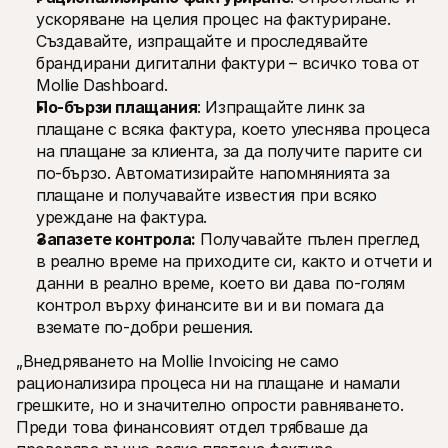
ускоряване на целия процес на фактуриране. 
Създавайте, изпращайте и проследявайте 
брандирани дигитални фактури – всичко това от 
Mollie Dashboard.
По-бързи плащания
: Изпращайте линк за 
плащане с всяка фактура, което улеснява процеса 
на плащане за клиента, за да получите парите си 
по-бързо. Автоматизирайте напомнянията за 
плащане и получавайте известия при всяко 
уреждане на фактура.
Запазете контрола:
 Получавайте пълен преглед 
в реално време на приходите си, както и отчети и 
данни в реално време, което ви дава по-голям 
контрол върху финансите ви и ви помага да 
вземате по-добри решения.
„Внедряването на Mollie Invoicing не само 
рационализира процеса ни на плащане и намали 
грешките, но и значително опрости равняването. 
Преди това финансовият отдел трябваше да 