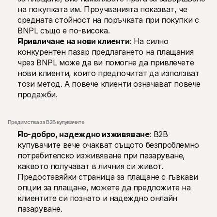
на покупката им. Проучванията показват, че 
средната стойност на поръчката при покупки с 
BNPL също е по-висока.
Привличане на нови клиенти
: На силно 
конкурентен пазар предлагането на плащания 
чрез BNPL може да ви помогне да привлечете 
нови клиенти, които предпочитат да използват 
този метод. А повече клиенти означават повече 
продажби.
Предимства за B2B купувачите
По-добро, надеждно изживяване
: B2B 
купувачите вече очакват същото безпроблемно 
потребителско изживяване при пазаруване, 
каквото получават в личния си живот. 
Предоставяйки страница за плащане с гъвкави 
опции за плащане, можете да предложите на 
клиентите си познато и надеждно онлайн 
пазаруване.