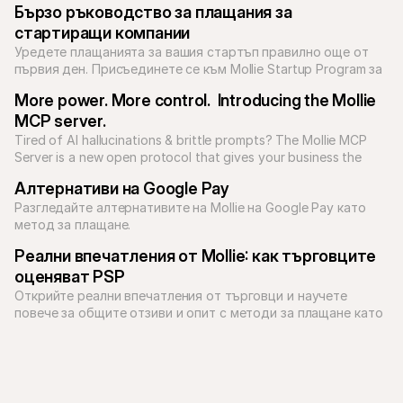
Бързо ръководство за плащания за 
стартиращи компании
Уредете плащанията за вашия стартъп правилно още от 
първия ден. Присъединете се към Mollie Startup Program за 
достъп до платежни решения за всеки тип бизнес модел.
More power. More control.  Introducing the Mollie 
MCP server.
Tired of AI hallucinations & brittle prompts? The Mollie MCP 
Server is a new open protocol that gives your business the 
tools to build reliable, predictable AI applications.

Алтернативи на Google Pay
Разгледайте алтернативите на Mollie на Google Pay като 
метод за плащане.
Реални впечатления от Mollie: как търговците 
оценяват PSP
Открийте реални впечатления от търговци и научете 
повече за общите отзиви и опит с методи за плащане като 
PayPal и Klarna чрез Mollie.