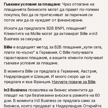
Гъвкави условия за плащане
: Чрез отлагане на 
плащанията бизнесите могат да правят по-големи 
покупки, без да се притесняват за паричния си 
поток или да се нуждаят от финансиране.
Искате да предлагате B2B BNPL плащания? 
Клиентите на Mollie могат да активират Billie и in3 
Business за секунди:
Billie
 е водещият метод за B2B плащания „купи сега, 
плати по-късно“ в Германия. С Billie получавате 
гарантирани плащания, а вашите клиенти получават 
гъвкави условия за плащане.
В момента Billie се предлага в Германия, Австрия, 
Нидерландия и Швеция. И много скоро ще се 
предлага и във Франция. 
Научете повече за Billie
.
In3 Business
 позволява на бизнес клиентите да 
плащат на три безлихвени вноски в рамките на 60 
дни. В момента In3 Business се предлага само за 
бизнеси, които продават в Нидерландия. Открийте 