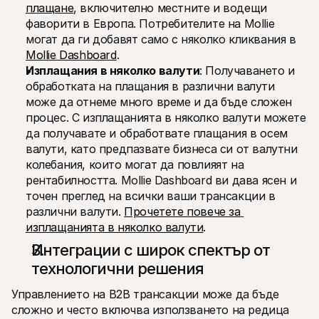
плащане
, включително местните и водещи 
фаворити в Европа. Потребителите на Mollie 
могат да ги добавят само с няколко кликвания в 
Mollie Dashboard
.
Изплащания в няколко валути
: Получаването и 
обработката на плащания в различни валути 
може да отнеме много време и да бъде сложен 
процес. С изплащанията в няколко валути можете 
да получавате и обработвате плащания в осем 
валути, като предпазвате бизнеса си от валутни 
колебания, които могат да повлияят на 
рентабилността. Mollie Dashboard ви дава ясен и 
точен преглед на всички ваши трансакции в 
различни валути. 
Прочетете повече за 
изплащанията в няколко валути
.
Интеграции с широк спектър от 
технологични решения
Управлението на B2B трансакции може да бъде 
сложно и често включва използването на редица 