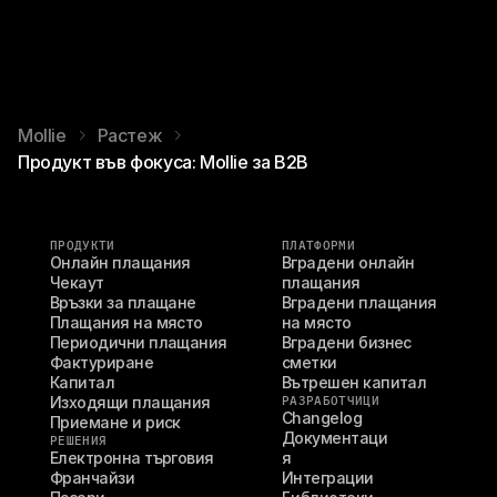
Mollie
Растеж
Продукт във фокуса: Mollie за B2B
ПРОДУКТИ
ПЛАТФОРМИ
Онлайн плащания
Вградени онлайн 
Чекаут
плащания
Връзки за плащане
Вградени плащания 
Плащания на място
на място
Периодични плащания
Вградени бизнес 
Фактуриране
сметки
Капитал
Вътрешен капитал
Изходящи плащания
РАЗРАБОТЧИЦИ
Changelog
Приемане и риск
Документаци
РЕШЕНИЯ
Електронна търговия
я
Франчайзи
Интеграции