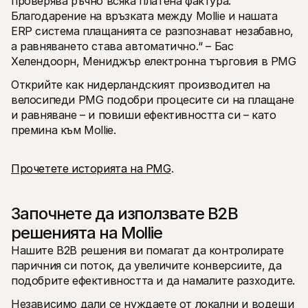
проверява ръчно всяка платена фактура. 
Благодарение на връзката между Mollie и нашата 
ERP система плащанията се разпознават незабавно, 
а равняването става автоматично.“ – Бас 
Хелендоорн, Мениджър електронна търговия в PMG
Открийте как нидерландският производител на 
велосипеди PMG подобри процесите си на плащане 
и равняване – и повиши ефективността си – като 
премина към Mollie.
Прочетете историята на PMG
.
Започнете да използвате B2B 
решенията на Mollie
Нашите B2B решения ви помагат да контролирате 
паричния си поток, да увеличите конверсиите, да 
подобрите ефективността и да намалите разходите.
Независимо дали се нуждаете от локални и водещи 