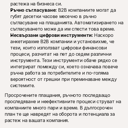
растежа на бизнеса си.
Ръчно съгласуване:
 B2B компаниите могат да 
губят десетки часове месечно в ръчно 
съгласуване на плащанията. Автоматизирането на 
съгласуването може да им спести това време. 
Несвързани цифрови инструменти: 
Наскоро 
анкетирахме B2B компании и установихме, че 
тези, които използват цифрови финансови 
процеси, разчитат на пет до седем различни 
инструмента. Тези инструменти обаче рядко се 
интегрират помежду си, което означава повече 
ръчна работа за потребителите и по-голяма 
вероятност от грешки при преминаване между 
системите.
Просрочените плащания, ръчното последващо 
проследяване и неефективните процеси струват на 
компаниите много пари и време. В дългосрочен 
план те ще навредят на оборота и потенциала за 
растеж на вашата компания.