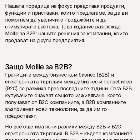
Нашата поредица на фокус представя продукти, 
функции и приставки, които предлагаме, за да ви 
помогнем да увеличите продажбите и да 
стимулирате растежа. Това издание разглежда 
Mollie за B2B: нашите решения за компании, които 
продават на други предприятия.
Технически ресурси
Mollie 
Портал за разработчици
Доку
Открийте ресурси за разработчици и актуализации
Разгл
Библиотеки
Стат
Интегрирайте Mollie с готови библиотеки
Прове
Защо Mollie за B2B?
Discord общност
Chan
Границите между бизнес към бизнес (B2B) и 
Присъединете се към нашата общност за разработчици
Запоз
За Mollie
Съдърж
електронната търговия между бизнес и потребител 
Цени
Стат
(B2C) се размиха през последните години. Сега B2B 
Вижте нашите цени
Откри
може 
купувачите очакват същото изживяване, което 
За нас
бизне
Научете повече за нашата 
получават от B2C компаниите, а B2B компаниите 
Исто
история и ценности
възприемат нови технологии, за да им го 
Вижте
Новини
клиен
предоставят. 
Прочетете последните новини от 
Харт
Mollie
Изтег
Но все още има ясни разлики между B2B и B2C 
Кариери
Елате да работите при нас – 
електронната търговия. В B2B – където компаниите 
наемаме!