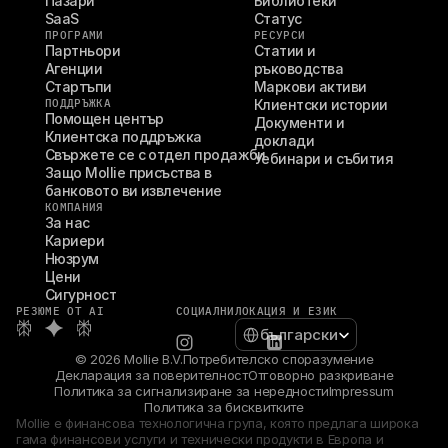
Пазари
Библиотеки
SaaS
Статус
ПРОГРАМИ
РЕСУРСИ
Партньори
Статии и 
Агенции
ръководства
Стартъпи
Маркови активи
ПОДДРЪЖКА
Клиентски истории
Помощен център
Документи и 
Клиентска поддръжка
доклади
Свържете се с отдел продажби
Уебинари и събития
Защо Mollie присъства в 
банковото ви извлечение
КОМПАНИЯ
За нас
Кариери
Нюзрум
Цени
Сигурност
РЕЗЮМЕ ОТ AI
СОЦИАЛНИ
ЛОКАЦИЯ И ЕЗИК
Select Language
български
© 2026 Mollie B.V.
Потребителско споразумение
Декларация за поверителност
Отговорно разкриване
Политика за сигнализиране за нередности
Impressum
Политика за бисквитките
Mollie е финансова технологична група, която предлага широка 
гама финансови услуги и технически продукти в Европа и 