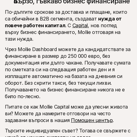
Бързо, гъвкаво бизнес финансиране
По-дългите срокове за доставка и плащане, които 
са обичайни в B2B сегмента, създават 
нужда от 
повече работен капитал
. С 
Capital
, нов поглед 
върху бизнес финансирането, Mollie отговаря на 
тази нужда.
Чрез Mollie Dashboard можете да кандидатствате за 
финансиране в размер до 250 000 евро, без 
документация или дълго чакане. Получавате сумата 
по сметката си на следващия работен ден и я 
изплащате автоматично на базата на дневния си 
оборот. Без скрити такси, без текущи лихви. 
Получаването на бизнес финансиране никога не е 
било по-лесно.
Питате се как Mollie Capital може да улесни живота 
ви? Можете да намерите отговори на често 
задавани въпроси в нашия 
Помощен център
.
Търсите индивидуален съвет? Тогава се свържете с 