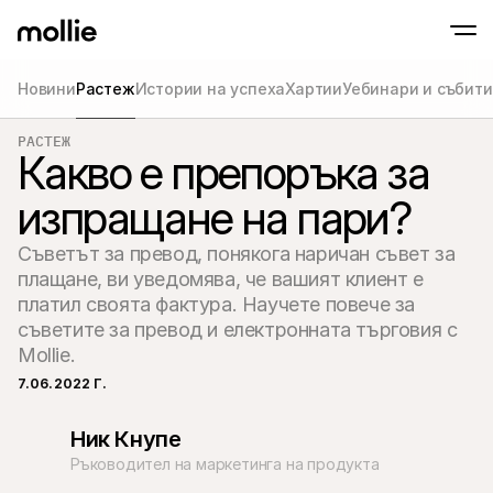
Новини
Растеж
Истории на успеха
Хартии
Уебинари и събит
Приемайте плащания
РАСТЕЖ
Онлайн плащания
Tap to Pay на iPhone
Какво е препоръка за
Научете повече
Приемайте и управля
Приемайте безконтактни плащания напра
онлайн плащания
изпращане на пари?
Плащания на мяс
Приемайте плащания
терминали и устрой
Съветът за превод, понякога наричан съвет за 
Чекаут
Предлагайте чекаут,
плащане, ви уведомява, че вашият клиент е 
оптимизиран за кон
платил своята фактура. Научете повече за 
Повтарящи се пл
съветите за превод и електронната търговия с 
Събиране на периоди
абонаментни плаща
Mollie.
Приемане и риск
7.06.2022 Г.
Предотвратете изма
оптимизирайте кон
Партньори
Ник Кнупе
За агенции
За Sa
Научете повече за нашата партньорска програма за 
Разгл
Ръководител на маркетинга на продукта
агенции
елект