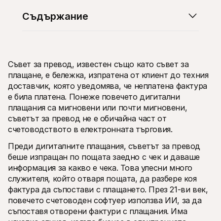
Съдържание
Съвет за превод, известен също като съвет за 
Технически ресурси
Mollie 
Портал за разработчици
Доку
плащане, е бележка, изпратена от клиент до техния 
Открийте ресурси за разработчици и актуализации
Разгл
доставчик, която уведомява, че неплатена фактура 
Библиотеки
Стат
е била платена. Понеже повечето дигитални 
Интегрирайте Mollie с готови библиотеки
Прове
плащания са мигновени или почти мигновени, 
Discord общност
Chan
Присъединете се към нашата общност за разработчици
Запоз
съветът за превод не е обичайна част от 
За Mollie
Съдърж
счетоводството в електронната търговия. 
Цени
Стат
Вижте нашите цени
Откри
Преди дигиталните плащания, съветът за превод 
може 
За нас
беше изпращан по пощата заедно с чек и даваше 
бизне
Научете повече за нашата 
Исто
история и ценности
информация за какво е чека. Това улесни много 
Вижте
Новини
служителя, който отваря пощата, да разбере коя 
клиен
Прочетете последните новини от 
фактура да съпостави с плащането. През 21-ви век, 
Харт
Mollie
Изтег
повечето счетоводен софтуер използва ИИ, за да 
Кариери
Елате да работите при нас – 
съпоставя отворени фактури с плащания. Има 
наемаме!