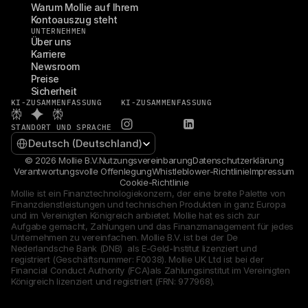
Warum Mollie auf Ihrem 
Kontoauszug steht
UNTERNEHMEN
Über uns
Karriere
Newsroom
Preise
Sicherheit
KI-ZUSAMMENFASSUNG
KI-ZUSAMMENFASSUNG
STANDORT UND SPRACHE
Select Language
Deutsch (Deutschland)
© 2026 Mollie B.V.
Nutzungsvereinbarung
Datenschutzerklärung
Verantwortungsvolle Offenlegung
Whistleblower-Richtlinie
Impressum
Cookie-Richtlinie
Mollie ist ein Finanztechnologiekonzern, der eine breite Palette von 
Finanzdienstleistungen und technischen Produkten in ganz Europa 
und im Vereinigten Königreich anbietet. Mollie hat es sich zur 
Aufgabe gemacht, Zahlungen und das Finanzmanagement für jedes 
Unternehmen zu vereinfachen. Mollie B.V. ist bei der De 
Nederlandsche Bank (DNB)  als E-Geld-Institut lizenziert und 
registriert (Geschäftsnummer: F0038). Mollie UK Ltd ist bei der 
Financial Conduct Authority (FCA)als Zahlungsinstitut im Vereinigten 
Königreich lizenziert und registriert (FRN: 977968).