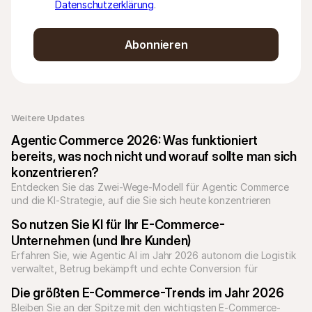
Datenschutzerklärung
.
Abonnieren
Weitere Updates 
Agentic Commerce 2026: Was funktioniert 
bereits, was noch nicht und worauf sollte man sich 
konzentrieren?
Entdecken Sie das Zwei-Wege-Modell für Agentic Commerce 
und die KI-Strategie, auf die Sie sich heute konzentrieren 
sollten.
So nutzen Sie KI für Ihr E-Commerce-
Unternehmen (und Ihre Kunden)
Erfahren Sie, wie Agentic AI im Jahr 2026 autonom die Logistik 
verwaltet, Betrug bekämpft und echte Conversion für 
Unternehmen erzielt.
Die größten E-Commerce-Trends im Jahr 2026
Bleiben Sie an der Spitze mit den wichtigsten E-Commerce-