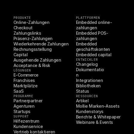
PRODUKTE
PLATTFORMEN
Online-Zahlungen
Embedded online-
Checkout
zahlungen
Zahlungslinks
Embedded POS-
Präsenz-Zahlungen
zahlungen
Wiederkehrende Zahlungen
Embedded 
Rechnungsstellung
geschäftskonten
Capital
Embedded capital
Ausgehende Zahlungen
ENTWICKLER
Changelog
Acceptance & Risk
Dokumentatio
LÖSUNGEN
E-Commerce
n
Franchises
Integrationen
Marktplätze
Bibliotheken
SaaS
Status
PROGRAMME
RESSOURCEN
Partnerpartner
Artikel
Agenturen
Mollie Marken-Assets
Startups
Kundenstorys
SUPPORT
Berichte & Whitepaper
Hilfezentrum
Webinare & Events
Kundenservice
Vertrieb kontaktieren