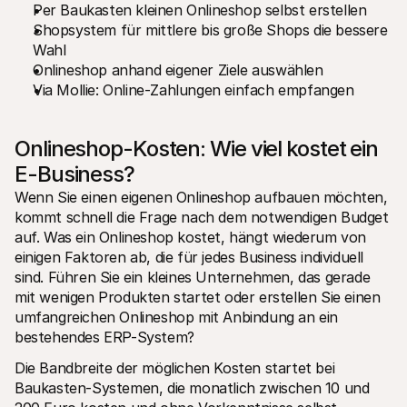
Per Baukasten kleinen Onlineshop selbst erstellen
Für Endkunden
Shopsystem für mittlere bis große Shops die bessere 
Warum steht Mollie auf Ihrem Kontoauszug?
Für Mollie-Händler
Wahl
Kontaktieren Sie unseren Händler-Support
Onlineshop anhand eigener Ziele auswählen
Sales-Team kontaktieren
Via Mollie: Online-Zahlungen einfach empfangen
Erfahren Sie, wie wir Ihrem Unternehmen helfen können
Onlineshop-Kosten: Wie viel kostet ein 
E-Business?
Wenn Sie einen eigenen Onlineshop aufbauen möchten, 
kommt schnell die Frage nach dem notwendigen Budget 
auf. Was ein Onlineshop kostet, hängt wiederum von 
einigen Faktoren ab, die für jedes Business individuell 
sind. Führen Sie ein kleines Unternehmen, das gerade 
mit wenigen Produkten startet oder erstellen Sie einen 
umfangreichen Onlineshop mit Anbindung an ein 
bestehendes ERP-System?
Die Bandbreite der möglichen Kosten startet bei 
Baukasten-Systemen, die monatlich zwischen 10 und 