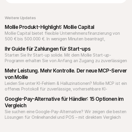
Weitere Updates 
Mollie Produkt-Highlight: Mollie Capital
Mollie Capital bietet flexible Unternehmensfinanzierung von 
500 € bis 500.000 €. In wenigen Minuten beantragt, 
Rückzahlung über Umsätze, Auszahlung in zwei Werktagen.
Ihr Guide für Zahlungen für Start-ups
Starten Sie Ihr Start-up solide. Mit dem Mollie Start-up-
Programm erhalten Sie von Anfang an Zugang zu zuverlässigen 
Zahlungslösungen für jedes Geschäftsmodell.
Mehr Leistung. Mehr Kontrolle. Der neue MCP-Server 
von Mollie
Leiden Sie unter KI-Fehlern & Halluzinationen? Mollie MCP ist ein 
offenes Protokoll für zuverlässige, vorhersehbare KI-
Google-Pay-Alternative für Händler: 15 Optionen im 
Vergleich
Sie suchen eine Google-Pay-Alternative? Wir zeigen die besten 
Lösungen für Onlinehandel und POS – mit direktem Vergleich 
zwischen Google Pay und Mollie.