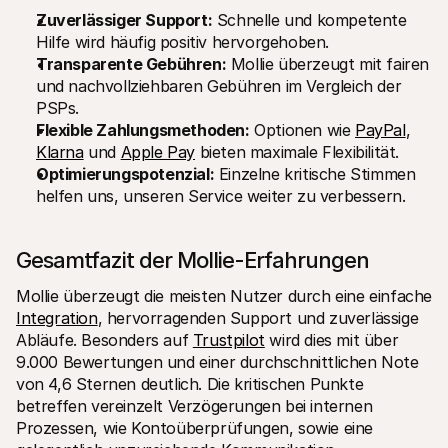
Für Endkunden
Zuverlässiger Support:
 Schnelle und kompetente 
Warum steht Mollie auf Ihrem Kontoauszug?
Hilfe wird häufig positiv hervorgehoben.
Für Mollie-Händler
Transparente Gebühren:
 Mollie überzeugt mit fairen 
Kontaktieren Sie unseren Händler-Support
Sales-Team kontaktieren
und nachvollziehbaren Gebühren im Vergleich der 
Erfahren Sie, wie wir Ihrem Unternehmen helfen können
PSPs.
Flexible Zahlungsmethoden:
 Optionen wie 
PayPal
, 
Klarna
 und 
Apple Pay
 bieten maximale Flexibilität.
Optimierungspotenzial:
 Einzelne kritische Stimmen 
helfen uns, unseren Service weiter zu verbessern.
Gesamtfazit der Mollie-Erfahrungen
Mollie überzeugt die meisten Nutzer durch eine einfache 
Integration
, hervorragenden Support und zuverlässige 
Abläufe. Besonders auf 
Trustpilot
 wird dies mit über 
9.000 Bewertungen und einer durchschnittlichen Note 
von 4,6 Sternen deutlich. Die kritischen Punkte 
betreffen vereinzelt Verzögerungen bei internen 
Prozessen, wie Kontoüberprüfungen, sowie eine 