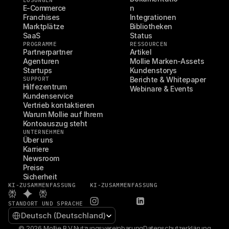
LÖSUNGEN
E-Commerce
n
Franchises
Integrationen
Marktplätze
Bibliotheken
SaaS
Status
PROGRAMME
RESSOURCEN
Partnerpartner
Artikel
Agenturen
Mollie Marken-Assets
Startups
Kundenstorys
SUPPORT
Berichte & Whitepaper
Hilfezentrum
Webinare & Events
Kundenservice
Vertrieb kontaktieren
Warum Mollie auf Ihrem 
Kontoauszug steht
UNTERNEHMEN
Über uns
Karriere
Newsroom
Preise
Sicherheit
KI-ZUSAMMENFASSUNG
KI-ZUSAMMENFASSUNG
STANDORT UND SPRACHE
Select Language
Deutsch (Deutschland)
© 2026 Mollie B.V.
Nutzungsvereinbarung
Datenschutzerklärung