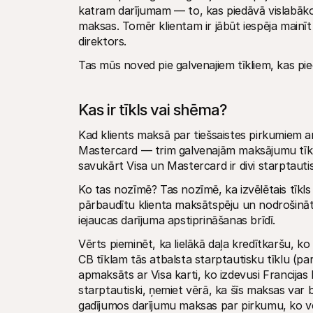
katram darījumam — to, kas piedāvā vislabāko 
maksas. Tomēr klientam ir jābūt iespēja mainīt 
direktors.
Tas mūs noved pie galvenajiem tīkliem, kas piee
Kas ir tīkls vai shēma?
Kad klients maksā par tiešsaistes pirkumiem ar s
Mastercard — trim galvenajām maksājumu tīklam
savukārt Visa un Mastercard ir divi starptautis
Ko tas nozīmē? Tas nozīmē, ka izvēlētais tīkls a
pārbaudītu klienta maksātspēju un nodrošinātu, 
iejaucas darījuma apstiprināšanas brīdī.
Vērts pieminēt, ka lielākā daļa kredītkaršu, ko
CB tīklam tās atbalsta starptautisku tīklu (p
apmaksāts ar Visa karti, ko izdevusi Francijas
starptautiski, ņemiet vērā, ka šīs maksas var
gadījumos darījumu maksas par pirkumu, ko veik