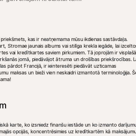
s priekšmets, kas ir neatņemama mūsu ikdienas sastāvdaļa. 
t, Stromae jaunais albums vai stilīga krekla iegāde, lai izceltos
rtes vai kredītkartes saviem pirkumiem. Tā joprojām ir visplašā
kšanās jomā, piedāvājot ātruma un drošības priekšrocības. La
las pārdot Francijā, ir ieinteresēti piedāvāt uzticamas 
 maksas un bieži vien neskaidri izmantotā terminoloģija. Šei
šama!
ēm
tiskā karte, ko izsniedz finanšu iestāde un ko izmanto darījumu
ejamajās opcijās, koncentrēsimies uz kredītkartēm kā maksājumu