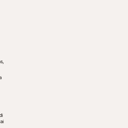
s, 
 
i 
i 