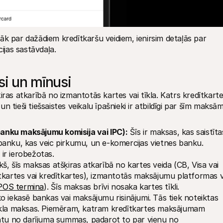
k par dažādiem kredītkaršu veidiem, ienirsim detaļās par 
jas sastāvdaļa.
si un mīnusi
ras atkarībā no izmantotās kartes vai tīkla. Katrs kredītkarte
tieši tiešsaistes veikalu īpašnieki ir atbildīgi par šīm maksām.
anku maksājumu komisija vai IPC):
 Šīs ir maksas, kas saistītas
anku, kas veic pirkumu, un e-komercijas vietnes banku. 
ir ierobežotas.
kš, šīs maksas atšķiras atkarībā no kartes veida (CB, Visa vai 
tkartes vai kredītkartes), izmantotās maksājumu platformas va
POS termina
). Šīs maksas brīvi nosaka kartes tīkli.
ko iekasē bankas vai maksājumu risinājumi. Tās tiek noteiktas 
īkla maksas. Piemēram, katram kredītkartes maksājumam 
ntu no darījuma summas, padarot to par vienu no 