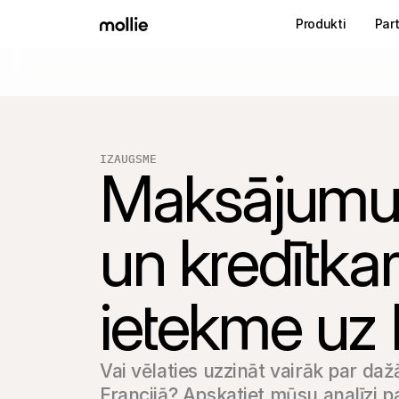
Produkti
Part
IZAUGSME
Maksājumu 
un kredītkar
ietekme u
Vai vēlaties uzzināt vairāk par daž
Francijā? Apskatiet mūsu analīzi 