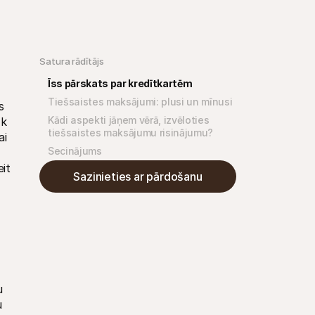
Satura rādītājs
Īss pārskats par kredītkartēm
Tiešsaistes maksājumi: plusi un mīnusi
 
Kādi aspekti jāņem vērā, izvēloties 
k 
tiešsaistes maksājumu risinājumu?
i 
Secinājums
t 
Sazinieties ar pārdošanu
 
 