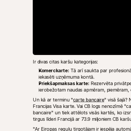
Ir divas citas karšu kategorijas:
Komerckarte:
 Tā arī saukta par profesion
iekasēti uzņēmuma kontā.
Priekšapmaksas karte:
 Rezervēta privātp
ierobežotam naudas apmēram, piemēram, 
Un kā ar terminu "
carte bancaire
" visā šajā? 
Francijas Visa karte. Vai CB logs nenozīmē "c
bancaire" un tiek attēlots visās kartēs, ko izs
tirgus līderi Francijā ar 73.9 miljoniem CB kar
"Ar Eiropas regulu tirgotājam ir iespēja automā