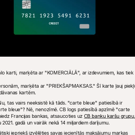
ālo karti, marķēta ar "KOMERCIĀLĀ", ar izdevumiem, kas tiek 
ersonām, marķēta ar "PRIEKŠAPMAKSAS." Šī karte ļauj piekļū
dāvanas kartēm.
Nu, tas vairs neeksistē kā tāds. "carte bleue" patiesībā ir 
arte bleue"? Nē, nenozīmē. CB logs patiesībā apzīmē "carte 
niedz Francijas bankas, atsaucoties uz 
CB banku karšu grupu
,
šu 2021. gadā un vairāk nekā 14 miljardiem darījumu.
tiski iepriekš izvēlēties savas iecienītās maksājumu markas 