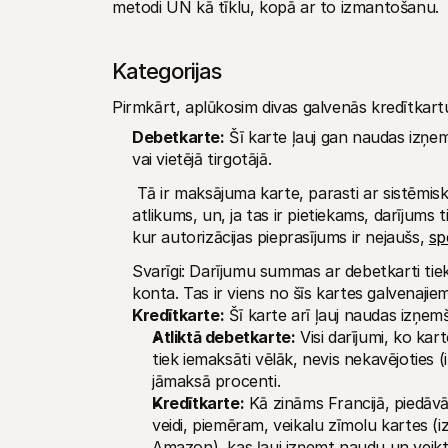
metodi UN kā tīklu, kopā ar to izmantošanu.
Kategorijas
Pirmkārt, aplūkosim divas galvenās kredītkartu
Debetkarte:
 Šī karte ļauj gan naudas izņe
vai vietējā tirgotājā.
 Tā ir maksājuma karte, parasti ar sistēmisku autorizāciju: pirms katra darījuma tiek pārbaudīts konta 
atlikums, un, ja tas ir pietiekams, darījums t
kur autorizācijas pieprasījums ir nejaušs, 
sp
Svarīgi: Darījumu summas ar debetkarti tiek 
konta. Tas ir viens no šīs kartes galvenajie
Kredītkarte:
 Šī karte arī ļauj naudas izņe
Atliktā debetkarte:
 Visi darījumi, ko kar
tiek iemaksāti vēlāk, nevis nekavējoties
jāmaksā procenti.
Kredītkarte:
 Kā zināms Francijā, piedāvā
veidi, piemēram, veikalu zīmolu kartes (
Amazon), kas ļauj izņemt naudu un veikt