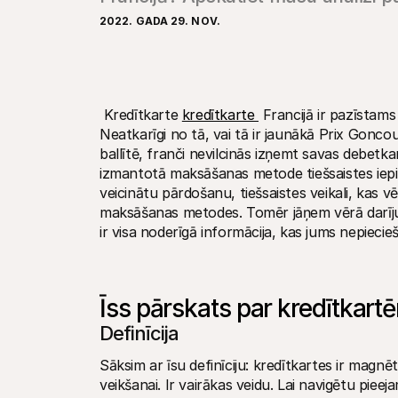
2022. GADA 29. NOV.
 Kredītkarte 
kredītkarte 
 Francijā ir pazīstam
Neatkarīgi no tā, vai tā ir jaunākā Prix Goncour
ballītē, franči nevilcinās izņemt savas debetka
izmantotā maksāšanas metode tiešsaistes iepir
veicinātu pārdošanu, tiešsaistes veikali, kas vē
maksāšanas metodes. Tomēr jāņem vērā darījumu
ir visa noderīgā informācija, kas jums nepiecie
Īss pārskats par kredītkart
Definīcija
Sāksim ar īsu definīciju: kredītkartes ir magnē
veikšanai. Ir vairākas veidu. Lai navigētu pie