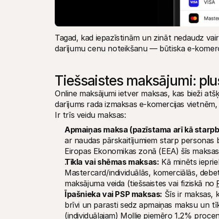
Tagad, kad iepazīstinām un zināt nedaudz vairā
darījumu cenu noteikšanu — būtiska e-komerci
Tiešsaistes maksājumi: plu
Online maksājumi ietver maksas, kas bieži atšķi
darījums rada izmaksas e-komercijas vietnēm, un 
Ir trīs veidu maksas:
Apmaiņas maksa (pazīstama arī kā starpb
ar naudas pārskaitījumiem starp personas b
Eiropas Ekonomikas zonā (EEA) šīs maksas 
Tīkla vai shēmas maksas:
 Kā minēts ieprie
Mastercard/individuālās, komerciālās, debe
maksājuma veida (tiešsaistes vai fiziskā no 
Īpašnieka vai PSP maksas:
 Šīs ir maksas, 
brīvi un parasti sedz apmaiņas maksu un t
(individuālajam) Mollie piemēro 1,2% proce