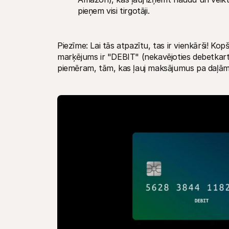
pieņem visi tirgotāji.
Piezīme: Lai tās atpazītu, tas ir vienkārši! Kopš
marķējums ir "DEBIT" (nekavējoties debetkartē
piemēram, tām, kas ļauj maksājumus pa daļām 