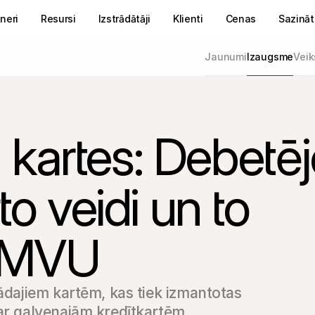
neri
Resursi
Izstrādātāji
Klienti
Cenas
Sazināt
Jaunumi
Izaugsme
Veik
kartes: Debetēj
to veidi un to
z MVU
ādajiem kartēm, kas tiek izmantotas 
par galvenajām kredītkartēm.