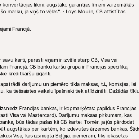
konvertācijas likmi, augstāko garantijas līmeni vai zemākās 
šo marku, ja viņš to vēlas". - Loys Moulin, CB attīstības 
jami Francijā.
avu karti, parasti viņam ir izvēle starp CB, Visa vai 
 Francijā. CB banku karšu grupa ir Francijas specifika, 
kie kredītkaršu giganti.
pstrādā darījumu un piemēro tīkla maksas, t.i., komisijas, lai 
ka tiešsaistes veikalu īpašnieki tiek atlīdzināti. Dažādās tīklu
 izsniedz Francijas bankas, ir kopmarķētas: papildus Francijas 
arasti Visa vai Mastercard). Darījumu maksas pirkumam, kas 
 banka, būs tādas pašas kā CB kartei. Tomēr, ja jūs pārdodat 
 būt augstākas par kartēm, ko izdevušas ārzemes bankas. Šādo
usi Visa, kas izsniegta Beļģijā, piemēram, tiks iekasētas 