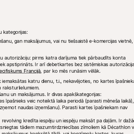
 kategorijas:
mšanu, gan maksājumus, vai nu tiešsaistē e-komercijas vietnē, 
iek apstiprināts. Ir arī debetkartes bez sistēmiskas autorizācija
ecifiskums Francijā
, par ko mēs runāsim vēlāk.
iemaksātas katru dienu, t.i., nekavējoties, no kartes īpašnieka
m raksturlielumiem.
mšanu un maksājumus. Ir divas apakškategorijas:
tes īpašnieks veic noteiktā laika periodā (parasti mēneša laikā), 
 (izņemot naudas izņemšanu). Parasti kartes īpašniekam nav 
 revolving kredīta iespēju un iespēju maksāt pa daļām. Ir dažād
izsniegtas tādiem mazumtirdzniecības zīmoliem kā Décathlon va
 maksājumus konkrētā tīklā, vai kopzīmolu kartes, kuras 