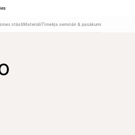
ies
smes stāsti
Materiāli
Tīmekļa semināri & pasākumi
o