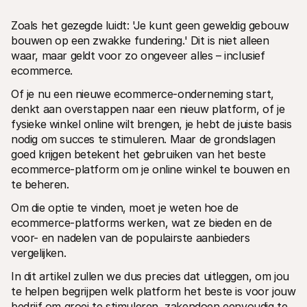
Zoals het gezegde luidt: 'Je kunt geen geweldig gebouw 
bouwen op een zwakke fundering.' Dit is niet alleen 
waar, maar geldt voor zo ongeveer alles – inclusief 
ecommerce.
Of je nu een nieuwe ecommerce-onderneming start, 
Technische documentatie
Mollie 
Portaal voor developers
Docu
denkt aan overstappen naar een nieuw platform, of je 
Ontdek documentatie en updates voor developers
Verken
fysieke winkel online wilt brengen, je hebt de juiste basis 
Libraries
Statu
nodig om succes te stimuleren. Maar de grondslagen 
Integreer Mollie met kant-en-klare pakketten
Check 
goed krijgen betekent het gebruiken van het beste 
Discord community
Chan
ecommerce-platform om je online winkel te bouwen en 
Word lid van onze developer community
Blij o
Over Mollie
Mollie
te beheren. 
Prijzen
Inzic
Bekijk onze tarieven
Ontdek
Om die optie te vinden, moet je weten hoe de 
voorui
Over ons
ecommerce-platforms werken, wat ze bieden en de 
Succ
Maak kennis met ons verhaal en 
voor- en nadelen van de populairste aanbieders 
onze waarden
Ontdek
onder
Nieuws
vergelijken.
Gids
Het laatste nieuws over Mollie
Downl
Vacatures
In dit artikel zullen we dus precies dat uitleggen, om jou 
Kom werken bij Mollie. Ontdek de 
te helpen begrijpen welk platform het beste is voor jouw 
vacatures!
bedrijf om groei te stimuleren, zakendoen eenvoudig te 
Contact