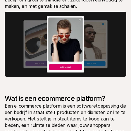
Voor consumenten
maken, en met gemak te schalen.
Waarom zie je Mollie op je bankafschrift?
Voor Mollie-klanten
Neem contact op met Customer Support
Contact met sales
Ontdek hoe we jouw bedrijf kunnen helpen
Wat is een ecommerce platform?
Een e-commerce platform is een softwaretoepassing die 
een bedrijf in staat stelt producten en diensten online te 
verkopen. Het stelt je in staat items te koop aan te 
bieden, een ruimte te bieden waar jouw shoppers 