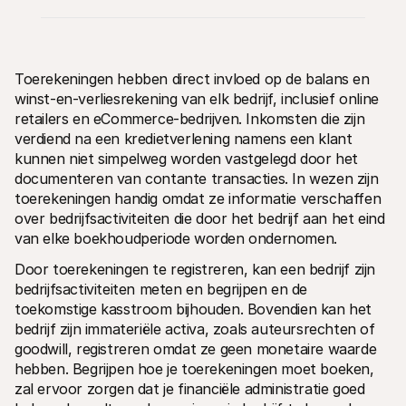
Toerekeningen hebben direct invloed op de balans en 
winst-en-verliesrekening van elk bedrijf, inclusief online 
retailers en eCommerce-bedrijven. Inkomsten die zijn 
Technische documentatie
Mollie 
verdiend na een kredietverlening namens een klant 
Portaal voor developers
Docu
kunnen niet simpelweg worden vastgelegd door het 
Ontdek documentatie en updates voor developers
Verken
Libraries
Statu
documenteren van contante transacties. In wezen zijn 
Integreer Mollie met kant-en-klare pakketten
Check 
toerekeningen handig omdat ze informatie verschaffen 
Discord community
Chan
over bedrijfsactiviteiten die door het bedrijf aan het eind 
Word lid van onze developer community
Blij o
van elke boekhoudperiode worden ondernomen.
Over Mollie
Mollie
Prijzen
Inzic
Door toerekeningen te registreren, kan een bedrijf zijn 
Bekijk onze tarieven
Ontdek
voorui
Over ons
bedrijfsactiviteiten meten en begrijpen en de 
Succ
Maak kennis met ons verhaal en 
toekomstige kasstroom bijhouden. Bovendien kan het 
onze waarden
Ontdek
onder
bedrijf zijn immateriële activa, zoals auteursrechten of 
Nieuws
Gids
Het laatste nieuws over Mollie
goodwill, registreren omdat ze geen monetaire waarde 
Downl
Vacatures
hebben. Begrijpen hoe je toerekeningen moet boeken, 
Kom werken bij Mollie. Ontdek de 
zal ervoor zorgen dat je financiële administratie goed 
vacatures!
Contact