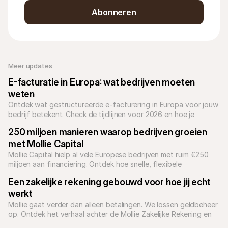
Abonneren
Meer updates
E-facturatie in Europa: wat bedrijven moeten 
weten
Ontdek wat gestructureerde e-facturering in Europa voor jouw 
bedrijf betekent. Check de tijdlijnen voor 2026 en hoe je 
eenvoudig compliant blijft met Mollie.
250 miljoen manieren waarop bedrijven groeien 
met Mollie Capital 
Mollie Capital hielp al vele Europese bedrijven met ruim €250 
miljoen aan financiering. Ontdek hoe snelle, flexibele 
financiering ook jouw groei kan versnellen.
Een zakelijke rekening gebouwd voor hoe jij echt 
werkt
Mollie gaat verder dan alleen betalingen. We lossen geldbeheer 
op. Ontdek het verhaal achter de Mollie Zakelijke Rekening en 
hoe ons geïntegreerde platform ambitieuze Europese bedrijven 