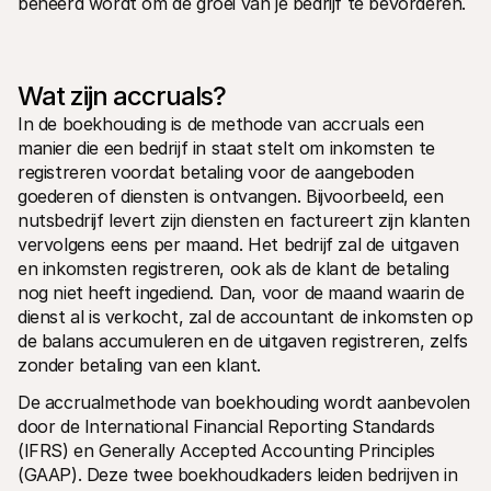
beheerd wordt om de groei van je bedrijf te bevorderen. 
Voor consumenten
Waarom zie je Mollie op je bankafschrift?
Voor Mollie-klanten
Neem contact op met Customer Support
Wat zijn accruals?
Contact met sales
Ontdek hoe we jouw bedrijf kunnen helpen
In de boekhouding is de methode van accruals een 
manier die een bedrijf in staat stelt om inkomsten te 
registreren voordat betaling voor de aangeboden 
goederen of diensten is ontvangen. Bijvoorbeeld, een 
nutsbedrijf levert zijn diensten en factureert zijn klanten 
vervolgens eens per maand. Het bedrijf zal de uitgaven 
en inkomsten registreren, ook als de klant de betaling 
nog niet heeft ingediend. Dan, voor de maand waarin de 
dienst al is verkocht, zal de accountant de inkomsten op 
de balans accumuleren en de uitgaven registreren, zelfs 
zonder betaling van een klant. 
De accrualmethode van boekhouding wordt aanbevolen 
door de International Financial Reporting Standards 
(IFRS) en Generally Accepted Accounting Principles 
(GAAP). Deze twee boekhoudkaders leiden bedrijven in 