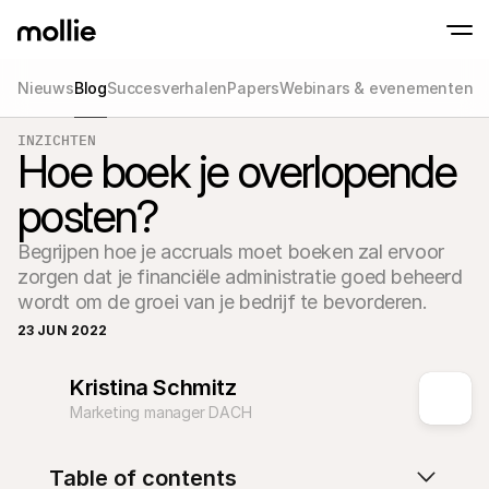
Nieuws
Blog
Succesverhalen
Papers
Webinars & evenementen
Betalingen
INZICHTEN
Online betalingen
Hoe boek je overlopende
Tap to Pay op iPhone
Meer weten
Ontvang en beheer onl
Accepteer contactloze betalingen op je iP
betalingen
posten?
In-person betaling
Ontvang betalingen vi
en andere apparaten
Begrijpen hoe je accruals moet boeken zal ervoor 
Checkout
zorgen dat je financiële administratie goed beheerd 
Optimaliseer je check
meer conversie
wordt om de groei van je bedrijf te bevorderen.
Recurring betaling
23 JUN 2022
Ontvang terugkerende
en betalingen voor 
Acceptance & Risk
Kristina Schmitz
Voorkom fraude en opt
conversie
Marketing manager DACH
Partners
Voor agencies
Voor
Maak kennis met het Agency-Partnerprogramma
Ontde
Table of contents