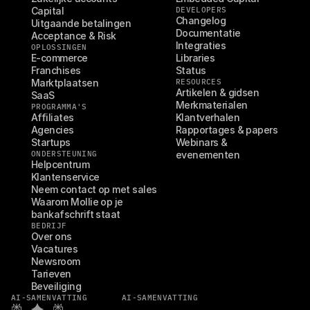
Capital
DEVELOPERS
Changelog
Uitgaande betalingen
Documentatie
Acceptance & Risk
Integraties
OPLOSSINGEN
E-commerce
Libraries
Franchises
Status
Marktplaatsen
RESOURCES
Artikelen & gidsen
SaaS
Merkmaterialen
PROGRAMMA'S
Affiliates
Klantverhalen
Agencies
Rapportages & papers
Startups
Webinars & 
ONDERSTEUNING
evenementen
Helpcentrum
Klantenservice
Neem contact op met sales
Waarom Mollie op je 
bankafschrift staat
BEDRIJF
Over ons
Vacatures
Newsroom
Tarieven
Beveiliging
AI-SAMENVATTING
AI-SAMENVATTING