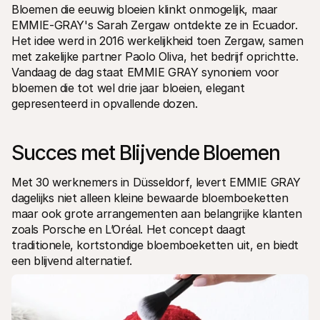
Bloemen die eeuwig bloeien klinkt onmogelijk, maar 
Voor consumenten
Waarom zie je Mollie op je bankafschrift?
EMMIE-GRAY's Sarah Zergaw ontdekte ze in Ecuador. 
Voor Mollie-klanten
Het idee werd in 2016 werkelijkheid toen Zergaw, samen 
Neem contact op met Customer Support
met zakelijke partner Paolo Oliva, het bedrijf oprichtte. 
Contact met sales
Vandaag de dag staat EMMIE GRAY synoniem voor 
Ontdek hoe we jouw bedrijf kunnen helpen
bloemen die tot wel drie jaar bloeien, elegant 
gepresenteerd in opvallende dozen.
Succes met Blijvende Bloemen 
Met 30 werknemers in Düsseldorf, levert EMMIE GRAY 
dagelijks niet alleen kleine bewaarde bloemboeketten 
maar ook grote arrangementen aan belangrijke klanten 
zoals Porsche en L’Oréal. Het concept daagt 
traditionele, kortstondige bloemboeketten uit, en biedt 
een blijvend alternatief.