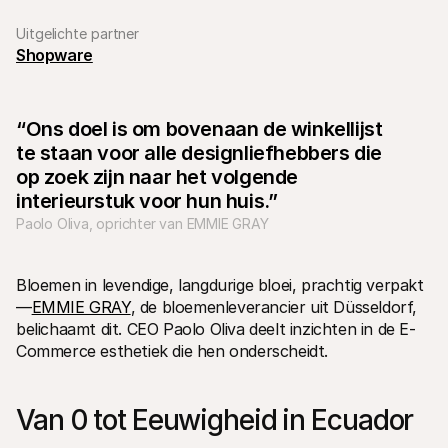
Uitgelichte partner
Shopware
“Ons doel is om bovenaan de winkellijst 
Technische documentatie
Mollie 
te staan voor alle designliefhebbers die 
Portaal voor developers
Docu
op zoek zijn naar het volgende 
Ontdek documentatie en updates voor developers
Verken
Libraries
Statu
interieurstuk voor hun huis.”
Integreer Mollie met kant-en-klare pakketten
Check 
Paolo Oliva, oprichter van EMMIE GRAY
Discord community
Chan
Word lid van onze developer community
Blij o
Over Mollie
Mollie
Prijzen
Inzic
Bloemen in levendige, langdurige bloei, prachtig verpakt
Bekijk onze tarieven
Ontdek
—
EMMIE GRAY
, de bloemenleverancier uit Düsseldorf, 
voorui
Over ons
Succ
belichaamt dit. CEO Paolo Oliva deelt inzichten in de E-
Maak kennis met ons verhaal en 
onze waarden
Ontdek
Commerce esthetiek die hen onderscheidt.
onder
Nieuws
Gids
Het laatste nieuws over Mollie
Downl
Vacatures
Van 0 tot Eeuwigheid in Ecuador 
Kom werken bij Mollie. Ontdek de 
vacatures!
Contact