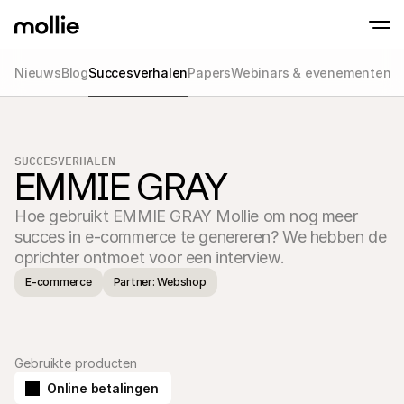
Nieuws
Blog
Succesverhalen
Papers
Webinars & evenementen
Betalingen
Online betalingen
Tap to Pay op iPhone
Meer weten
Ontvang en beheer onl
Accepteer contactloze betalingen op je iP
betalingen
SUCCESVERHALEN
In-person betaling
EMMIE GRAY
Ontvang betalingen vi
en andere apparaten
Hoe gebruikt EMMIE GRAY Mollie om nog meer 
Checkout
Optimaliseer je check
succes in e-commerce te genereren? We hebben de 
meer conversie
oprichter ontmoet voor een interview.
Recurring betaling
Ontvang terugkerende
E-commerce
Partner: Webshop
en betalingen voor 
Acceptance & Risk
Voorkom fraude en opt
conversie
Partners
Gebruikte producten
Voor agencies
Voor
Maak kennis met het Agency-Partnerprogramma
Ontde
Online betalingen