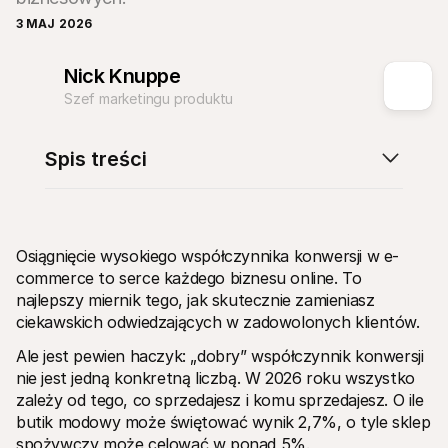
3 MAJ 2026
Nick Knuppe
Szef marketingu produktu
Zasoby techniczne
API Mol
Portal dla deweloperów
Doku
Spis treści
Odkryj zasoby i aktualizacje dla deweloperów
Przegl
Biblioteki
Statu
Zintegruj Mollie za pomocą gotowych bibliotek
Spraw
Społeczność Discord
Dzien
Dołącz do naszej społeczności deweloperów
Dowied
O Mollie
Conten
Osiągnięcie wysokiego współczynnika konwersji w e-
Cennik
Artyk
commerce to serce każdego biznesu online. To 
Zobacz nasz cennik
Odkryj
najlepszy miernik tego, jak skutecznie zamieniasz 
Twoje
O nas
Histo
ciekawskich odwiedzających w zadowolonych klientów.
Dowiedz się więcej o naszej historii 
i wartościach
Zobacz
klient
Ale jest pewien haczyk: „dobry” współczynnik konwersji 
Aktualności
Doku
Przeczytaj najnowsze wiadomości 
nie jest jedną konkretną liczbą. W 2026 roku wszystko 
od Mollie
Pobie
zależy od tego, co sprzedajesz i komu sprzedajesz. O ile 
Kariera
butik modowy może świętować wynik 2,7%, o tyle sklep 
Dołącz do nas - zatrudniamy!
Kontakt
spożywczy może celować w ponad 5%.