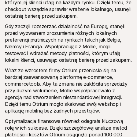
którym jej klienci ufają na każdym rynku. Dzięki temu, że 
checkout wszędzie sprawiał wrażenie lokalnego, usunęli 
ostatnią barierę przed zakupem.
Gdy zaczęli rozszerzać działalność na Europę, stanęli 
przed wyzwaniem zrozumienia różnych lokalnych 
preferencji płatniczych na rynkach takich jak Belgia, 
Niemcy i Francja. Współpracując z Mollie, mogli 
testować i wdrażać metody płatności, którym ufają 
lokalni klienci, usuwając ostatnią barierę przed zakupem.
Wraz ze wzrostem firmy Otrium przeniosło się na 
bardziej zaawansowaną platformę e-commerce, 
commercetools. Aby ta zmiana nie zakłóciła sprzedaży 
przy dużym wolumenie, Mollie współpracowało z 
agencją nad stworzeniem niestandardowej integracji. 
Dzięki temu Otrium mogło skalować swój webshop i 
aplikację mobilną bez żadnych przestojów.
Optymalizacja finansowa również odegrała kluczową 
rolę w ich sukcesie. Dzięki szczegółowej analizie metod 
płatności i kosztów Otrium osiągnęło ponad 100 000 