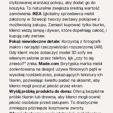
stylizowanej aranżacji pokoju, aby dodać go do 
koszyka. To naturalnie zwiększa średnią wartość 
zamówienia. 
IKEA
 (globalny sprzedawca mebli 
założony w Szwecji) tworzy zestawy pokojowe z 
możliwością zakupu. Zamiast kupować tylko biurko, 
klienci widzą lampę i dywan, które dopełniają całość, i 
kupują cały zestaw.
Pokaż niewidoczne detale:
 Korzystaj z fotografii 
makro i narzędzi rzeczywistości rozszerzonej (AR). 
Gdy klient może zobaczyć model 3D sofy we 
własnym salonie przez telefon, lęk „czy to się 
zmieści?” znika. 
Made.com
 (brytyjska marka mebli 
zorientowana na design) używa filmowych pętli w 
wysokiej rozdzielczości, pokazujących tekstury ich 
tkanin, pozwalając światłu padać na aksamit, aby 
klienci mogli poczuć jakość przez ekran.
Wyślij próbkę produktu do domu: 
Oferuj bezpłatne 
próbki tkanin lub drewna, aby klienci mogli ocenić 
jakość osobiście przed zakupem. To drastycznie 
zmniejsza późniejsze kosztowne zwroty.