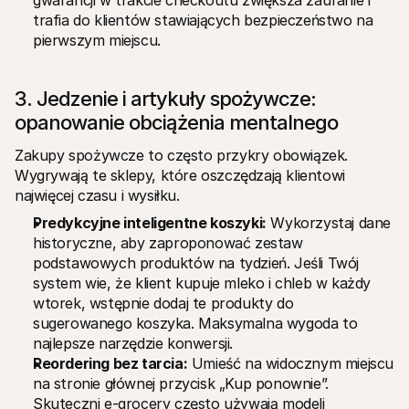
gwarancji w trakcie checkoutu zwiększa zaufanie i 
trafia do klientów stawiających bezpieczeństwo na 
pierwszym miejscu.
3. Jedzenie i artykuły spożywcze: 
opanowanie obciążenia mentalnego
Zakupy spożywcze to często przykry obowiązek. 
Wygrywają te sklepy, które oszczędzają klientowi 
najwięcej czasu i wysiłku.
Predykcyjne inteligentne koszyki:
 Wykorzystaj dane 
historyczne, aby zaproponować zestaw 
podstawowych produktów na tydzień. Jeśli Twój 
system wie, że klient kupuje mleko i chleb w każdy 
wtorek, wstępnie dodaj te produkty do 
sugerowanego koszyka. Maksymalna wygoda to 
najlepsze narzędzie konwersji.
Reordering bez tarcia:
 Umieść na widocznym miejscu 
na stronie głównej przycisk „Kup ponownie”. 
Skuteczni e-grocery często używają modeli 