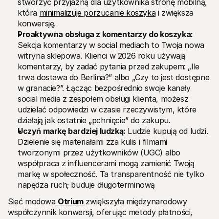
stworzyć przyjazną dla użytkownika stronę mobilną, 
która 
minimalizuje porzucanie koszyka
 i zwiększa 
konwersję. 
Proaktywna obsługa z komentarzy do koszyka:
Sekcja komentarzy w social mediach to Twoja nowa 
witryna sklepowa. Klienci w 2026 roku używają 
komentarzy, by zadać pytania przed zakupem: „Ile 
trwa dostawa do Berlina?” albo „Czy to jest dostępne 
w granacie?”. Łącząc bezpośrednio swoje kanały 
social media z zespołem obsługi klienta, możesz 
udzielać odpowiedzi w czasie rzeczywistym, które 
działają jak ostatnie „pchnięcie” do zakupu.
Uczyń markę bardziej ludzką:
 Ludzie kupują od ludzi. 
Dzielenie się materiałami zza kulis i filmami 
tworzonymi przez użytkowników (UGC) albo 
współpraca z influencerami mogą zamienić Twoją 
markę w społeczność. Ta transparentność nie tylko 
napędza ruch; buduje długoterminową 
Sieć modowa
Otrium
 zwiększyła międzynarodowy 
współczynnik konwersji, oferując metody płatności, 