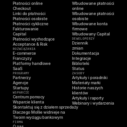
Płatności online
Wbudowane płatności 
Checkout
online
Linki do płatności
Wbudowane płatności 
Płatności osobiste
osobiste
Płatności cykliczne
Wbudowane konta 
Fakturowanie
firmowe
Capital
Wbudowany Capital
Płatności wychodzące
DEWELOPERZY
Dziennik 
Acceptance & Risk
zmian
ROZWIĄZANIA
E-commerce
Dokumentacja
Franczyzy
Integracje
Platformy handlowe
Biblioteki
SaaS
Status
PROGRAMY
ZASOBY
Partnerzy
Artykuły i poradniki
Agencje
Materiały marki
Startupy
Historie naszych 
WSPARCIE
klientów
Centrum pomocy
Artykuły i raporty
Wsparcie klienta
Webinary i wydarzenia
Skontaktuj się z działem sprzedaży
Dlaczego Mollie widnieje na 
Twoim wyciągu bankowym
FIRMA
O nas