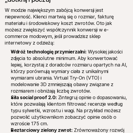
W modzie największym zabójcą konwersji jest 
niepewność. Klienci martwią się o rozmiar, fakturę 
materiału i środowiskowy koszt zwrotów. Oto jak 
możesz zwiększyć współczynnik konwersji w e-
commerce modowym, jeśli prowadzisz sklep 
internetowy z odzieżą:
Wdróż technologię przymierzalni:
 Wysokiej jakości 
zdjęcia to absolutne minimum. Aby konwertować 
lepiej, korzystaj z doradców rozmiaru opartych na AI, 
którzy porównują wymiary ciała z unikalnymi 
wymiarami ubrania. Virtual Try-On (VTO) i 
modelowanie 3D zmniejszają obawy związane z 
rozmiarem i obniżają liczbę zwrotów.
Siła social proof 2.0:
 Zintegruj opinie o dopasowaniu, 
które pozwalają klientom filtrować recenzje według 
typu sylwetki, wzrostu i wagi. Na przykład możesz 
pozwolić użytkownikom zobaczyć opinie osób o 
wzroście 175 cm.
Beztarciowy zielony zwrot:
 Zrównoważony rozwój 