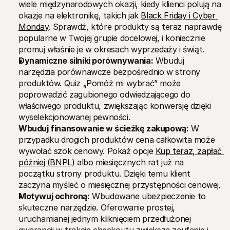
wiele międzynarodowych okazji, kiedy klienci polują na 
okazje na elektronikę, takich jak 
Black Friday i Cyber 
Monday
. Sprawdź, które produkty są teraz naprawdę 
popularne w Twojej grupie docelowej, i koniecznie 
promuj właśnie je w okresach wyprzedaży i świąt.
Dynamiczne silniki porównywania:
 Wbuduj 
narzędzia porównawcze bezpośrednio w strony 
produktów. Quiz „Pomóż mi wybrać” może 
poprowadzić zagubionego odwiedzającego do 
właściwego produktu, zwiększając konwersję dzięki 
wyselekcjonowanej pewności.
Wbuduj finansowanie w ścieżkę zakupową:
 W 
przypadku drogich produktów cena całkowita może 
wywołać szok cenowy. Pokaż opcje 
Kup teraz, zapłać 
później (BNPL)
 albo miesięcznych rat już na 
początku strony produktu. Dzięki temu klient 
zaczyna myśleć o miesięcznej przystępności cenowej.
Motywuj ochroną:
 Wbudowane ubezpieczenie to 
skuteczne narzędzie. Oferowanie prostej, 
uruchamianej jednym kliknięciem przedłużonej 