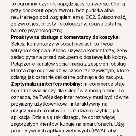
to ogromny czynnik napędzający konwersję. Oferuj 
przy checkout opcje zwrotu bez pudełka albo 
neutralnego pod względem emisji CO2. Świadomość, 
że zwrot jest prosty i ekologiczny, usuwa ostatnią 
barierę psychologiczną.
Proaktywna obsługa z komentarzy do koszyka:
Sekcja komentarzy w social mediach to Twoja 
witryna sklepowa. Klienci używają komentarzy, żeby 
zadać pytania przed zakupem o dostawę lub kolory. 
Połączenie kanałów social media z zespołem obsługi 
klienta daje odpowiedzi w czasie rzeczywistym, które 
działają jak ostatnie delikatne pchnięcie do zakupu.
Zoptymalizuj interfejs mobilny: 
m-commerce staje 
się coraz ważniejszy dla sklepów z modą online. To 
oznacza, że Twój sklep internetowy musi być równie 
przyjazny użytkownikowi i interaktywny
 na 
urządzeniach mobilnych oraz działać szybko, jak 
aplikacja. Dzieje się tak dlatego, że coraz więcej 
zagorzałych klientów kupuje na smartfonach. Użyj 
progresywnych aplikacji webowych (PWA), aby 