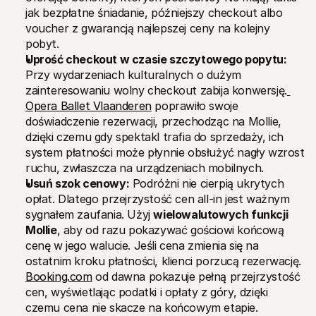
jak bezpłatne śniadanie, późniejszy checkout albo 
voucher z gwarancją najlepszej ceny na kolejny 
pobyt.
Uprość checkout w czasie szczytowego popytu: 
Przy wydarzeniach kulturalnych o dużym 
zainteresowaniu wolny checkout zabija konwersję.
Opera Ballet Vlaanderen
 poprawiło swoje 
doświadczenie rezerwacji, przechodząc na Mollie, 
dzięki czemu gdy spektakl trafia do sprzedaży, ich 
system płatności może płynnie obsłużyć nagły wzrost 
ruchu, zwłaszcza na urządzeniach mobilnych.
Usuń szok cenowy:
 Podróżni nie cierpią ukrytych 
opłat. Dlatego przejrzystość cen all-in jest ważnym 
sygnałem zaufania. Użyj 
wielowalutowych funkcji 
Mollie
, aby od razu pokazywać gościowi końcową 
cenę w jego walucie. Jeśli cena zmienia się na 
ostatnim kroku płatności, klienci porzucą rezerwację. 
Booking.com
 od dawna pokazuje pełną przejrzystość 
cen, wyświetlając podatki i opłaty z góry, dzięki 
czemu cena nie skacze na końcowym etapie.