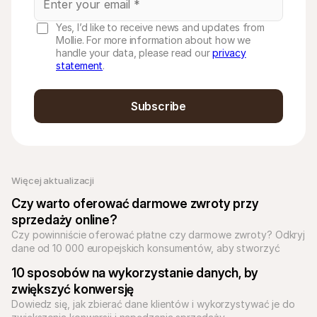
Yes, I’d like to receive news and updates from
Mollie. For more information about how we
handle your data, please read our
privacy
statement
.
Subscribe
Więcej aktualizacji
Czy warto oferować darmowe zwroty przy 
sprzedaży online?
Czy powinniście oferować płatne czy darmowe zwroty? Odkryj 
dane od 10 000 europejskich konsumentów, aby stworzyć 
najlepszą politykę zwrotów dla Twojego biznesu.
10 sposobów na wykorzystanie danych, by 
zwiększyć konwersję
Dowiedz się, jak zbierać dane klientów i wykorzystywać je do 