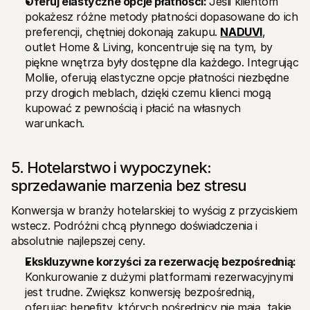
Oferuj elastyczne opcje płatności: 
Jeśli klientom 
pokażesz różne metody płatności dopasowane do ich 
preferencji, chętniej dokonają zakupu. 
NADUVI
, 
outlet Home & Living, koncentruje się na tym, by 
piękne wnętrza były dostępne dla każdego. Integrując 
Mollie, oferują elastyczne opcje płatności niezbędne 
przy drogich meblach, dzięki czemu klienci mogą 
kupować z pewnością i płacić na własnych 
warunkach.
5. Hotelarstwo i wypoczynek: 
sprzedawanie marzenia bez stresu
Konwersja w branży hotelarskiej to wyścig z przyciskiem 
wstecz. Podróżni chcą płynnego doświadczenia i 
absolutnie najlepszej ceny.
Ekskluzywne korzyści za rezerwację bezpośrednią:
Konkurowanie z dużymi platformami rezerwacyjnymi 
jest trudne. Zwiększ konwersję bezpośrednią, 
oferując benefity, których pośrednicy nie mają, takie 