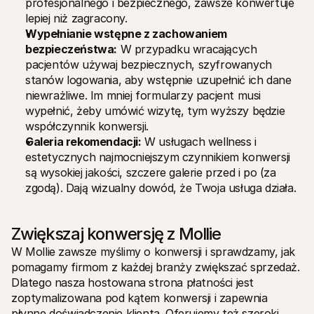
profesjonalnego i bezpiecznego, zawsze konwertuje 
lepiej niż zagracony.
Wypełnianie wstępne z zachowaniem 
bezpieczeństwa:
 W przypadku wracających 
pacjentów używaj bezpiecznych, szyfrowanych 
stanów logowania, aby wstępnie uzupełnić ich dane 
niewrażliwe. Im mniej formularzy pacjent musi 
wypełnić, żeby umówić wizytę, tym wyższy będzie 
współczynnik konwersji.
Galeria rekomendacji:
 W usługach wellness i 
estetycznych najmocniejszym czynnikiem konwersji 
są wysokiej jakości, szczere galerie przed i po (za 
zgodą). Dają wizualny dowód, że Twoja usługa działa.
Zwiększaj konwersję z Mollie
W Mollie zawsze myślimy o konwersji i sprawdzamy, jak 
pomagamy firmom z każdej branży zwiększać sprzedaż. 
Dlatego nasza hostowana strona płatności jest 
zoptymalizowana pod kątem konwersji i zapewnia 
płynne doświadczenie klienta. Oferujemy też szeroki 