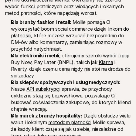
wybór funkcji płatniczych oraz wiodących i lokalnych 
metod płatności, które napędzają wzrost. 
Dla branży fashion i retail:
 Mollie pomaga Ci 
wykorzystać boom social commerce dzięki 
linkom do 
płatności
, które możesz wrzucać bezpośrednio do 
DM-ów albo komentarzy, zamieniając rozmowy w 
przychód natychmiast.
Dla elektroniki i mebli, 
oferujemy szeroki wybór opcji 
Buy Now, Pay Later (BNPL), takich jak 
Klarna
 i 
Riverty, dzięki czemu cena nigdy nie stoi na drodze do 
sprzedaży.
Dla sklepów spożywczych i usług medycznych:
Nasze 
API subskrypcji
 sprawia, że przychody 
cykliczne stają się bezwysiłkowe, pozwalając Ci 
budować doświadczenia zakupowe, do których klienci 
chętnie wracają.
Dla marek z branży hospitality:
 Dzięki obsłudze wielu 
walut i lokalnym 
metodom płatności
 Mollie sprawia, 
że każdy klient czuje się jak u siebie, niezależnie od 
tego, gdzie dokonuje rezerwacji.