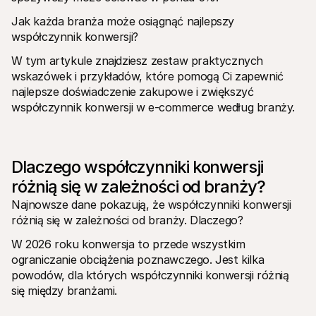
Dla kupujących
Dowiedz się, dlaczego Mollie jest na Twoim wyciągu 
Jak każda branża może osiągnąć najlepszy 
bankowym
współczynnik konwersji?
Dla klientów Mollie
Skontaktuj się z naszym zespołem wsparcia klienta
W tym artykule znajdziesz zestaw praktycznych 
Skontaktuj się z działem sprzedaży
wskazówek i przykładów, które pomogą Ci zapewnić 
Dowiedz się, jak możemy pomóc Twojej firmie
najlepsze doświadczenie zakupowe i zwiększyć 
współczynnik konwersji w e-commerce według branży. 
Dlaczego współczynniki konwersji 
różnią się w zależności od branży?
Najnowsze dane pokazują, że współczynniki konwersji 
różnią się w zależności od branży. Dlaczego?  
W 2026 roku konwersja to przede wszystkim 
ograniczanie obciążenia poznawczego. Jest kilka 
powodów, dla których współczynniki konwersji różnią 
się między branżami.