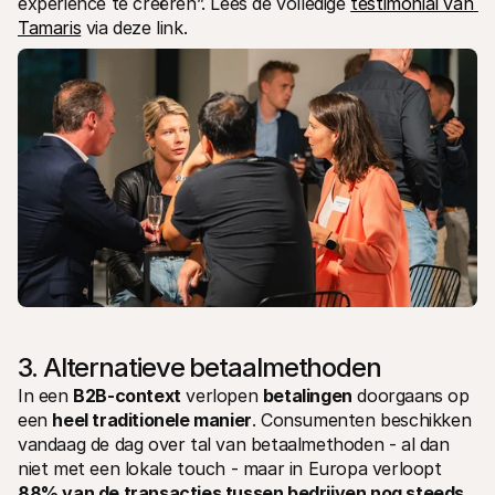
experience te creëren”. Lees de volledige 
testimonial van 
Tamaris
 via deze link.
3. Alternatieve betaalmethoden
In een 
B2B-context
 verlopen 
betalingen
 doorgaans op 
een 
heel traditionele manier
. Consumenten beschikken 
vandaag de dag over tal van betaalmethoden - al dan 
niet met een lokale touch - maar in Europa verloopt 
88% van de transacties tussen bedrijven nog steeds 