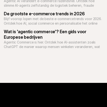
Agentic AI verandert e-commerce razendsnel. Ontdek hoe 
slimme AI-agents zelfstandig de logistiek beheren, fraude 
bestrijden en je conversie verhogen. 
De grootste e-commerce trends in 2026
Blijf voorop lopen met de beste e-commercetrends voor 2026. 
Ontdek hoe AI, social commerce en personalisatie het online 
winkelen vormgeven.
Wat is 'agentic commerce'? Een gids voor 
Europese bedrijven
Agentic Commerce is hier. Ontdek hoe AI-assistenten zoals 
ChatGPT de manier waarop mensen winkelen veranderen, wat 
het betekent voor jouw bedrijf en hoe Mollie Europese 
bedrijven voorbereidt op de toekomst van betalingen.
