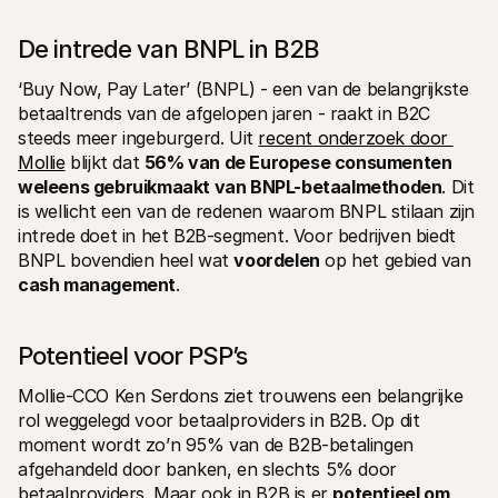
De intrede van BNPL in B2B
‘Buy Now, Pay Later’ (BNPL) - een van de belangrijkste 
betaaltrends van de afgelopen jaren - raakt in B2C 
steeds meer ingeburgerd. Uit 
recent onderzoek door 
Mollie
 blijkt dat 
56% van de Europese consumenten 
weleens gebruikmaakt van BNPL-betaalmethoden
. Dit 
is wellicht een van de redenen waarom BNPL stilaan zijn 
intrede doet in het B2B-segment. Voor bedrijven biedt 
BNPL bovendien heel wat 
voordelen
 op het gebied van 
cash management
.
Potentieel voor PSP’s
Mollie-CCO Ken Serdons ziet trouwens een belangrijke 
rol weggelegd voor betaalproviders in B2B. Op dit 
moment wordt zo’n 95% van de B2B-betalingen 
afgehandeld door banken, en slechts 5% door 
betaalproviders. Maar ook in B2B is er 
potentieel om 