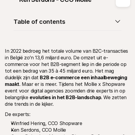
Table of contents
Technische documentatie
Mollie 
Portaal voor developers
Docu
In 2022 bedroeg het totale volume van B2C-transacties 
Ontdek documentatie en updates voor developers
Verken
in België zo’n 13,6 miljard euro. De omzet uit e-
Libraries
Statu
Integreer Mollie met kant-en-klare pakketten
Check 
commerce voor het B2B-segment liep in die periode op 
Discord community
Chan
tot een bedrag van 35 à 45 miljard euro. Het mag 
Word lid van onze developer community
Blij o
duidelijk zijn dat 
B2B e-commerce een inhaalbeweging 
Over Mollie
Mollie
Prijzen
Inzic
maakt
. Maar er is meer. Tijdens het Mollie x Shopware 
Bekijk onze tarieven
Ontdek
event voor digital agencies zoomden drie experts in op 
voorui
Over ons
belangrijke 
evoluties in het B2B-landschap
. We zetten 
Succ
Maak kennis met ons verhaal en 
drie trends in de kijker.
onze waarden
Ontdek
onder
Nieuws
Gids
De experts:
Het laatste nieuws over Mollie
Downl
Vacatures
Winfried Hering, CCO Shopware
Kom werken bij Mollie. Ontdek de 
Ken Serdons, CCO Mollie
vacatures!
Contact