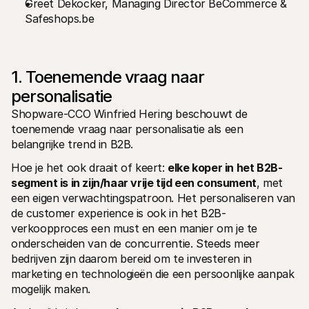
Greet Dekocker, Managing Director BeCommerce & 
Voor consumenten
Safeshops.be
Waarom zie je Mollie op je bankafschrift?
Voor Mollie-klanten
Neem contact op met Customer Support
Contact met sales
Ontdek hoe we jouw bedrijf kunnen helpen
1. Toenemende vraag naar 
personalisatie
Shopware-CCO Winfried Hering beschouwt de 
toenemende vraag naar personalisatie als een 
belangrijke trend in B2B.
Hoe je het ook draait of keert: 
elke koper in het B2B-
segment is in zijn/haar vrije tijd een consument
, met 
een eigen verwachtingspatroon. Het personaliseren van 
de customer experience is ook in het B2B-
verkoopproces een must en een manier om je te 
onderscheiden van de concurrentie. Steeds meer 
bedrijven zijn daarom bereid om te investeren in 
marketing en technologieën die een persoonlijke aanpak 
mogelijk maken.