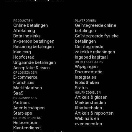
PRODUCTEN
PLATFORMEN
Online betalingen
Geïntegreerde online 
Afrekening
betalingen
Betalingslinks
Geïntegreerde fysieke 
In-person betalingen
betalingen
Recurring betalingen
Geïntegreerde 
Invoicing
zakelijke rekeningen
Hoofdstad
Ingebed kapitaal
Uitgaande betalingen
ONTWIKKELAARS
Wijzigingen
Acceptatie & risico
Documentatie
OPLOSSINGEN
E-commerce
Integraties
Franchises
Bibliotheken
Marktplaatsen
Status
SaaS
HULPMIDDELEN
Artikels & gidsen
PROGRAMMA'S
Partners
Merkbestanden
Agentschappen
Klantverhalen
Start-ups
Artikels & rapporten
ONDERSTEUNING
Webinars en 
Helpcentrum
evenementen
Klantendienst