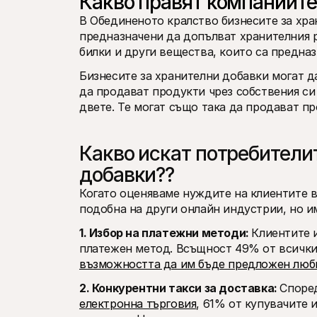
Какво правят компаниите
В Обединеното кралство бизнесите за хра
предназначени да допълват хранителния р
билки и други вещества, които са предна
Бизнесите за хранителни добавки могат да
да продават продукти чрез собствения си 
двете. Те могат също така да продават пр
Какво искат потребителит
добавки?? 
Когато оценяваме нуждите на клиентите в 
подобна на други онлайн индустрии, но и
1. Избор на платежни методи: 
Клиентите и
възможността да им бъде предложен люб
2. Конкурентни такси за доставка: 
Споре
електронна търговия
, 61% от купувачите 