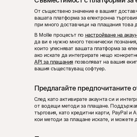
Съвместимост с платформи за 
От съществено значение е вашият доставчи
вашата платформа за електронна търговия
при много доставчици на плащания това да
В Mollie процесът по 
настройване на акау
да ви е нужно много технически познания,
които улесняват вашата платформа за елек
ако искате да интегрирате нещо конкретн
API за плащания
 позволяват на вашия екип
вашия съществуващ софтуер. 
Предлагайте предпочитаните о
След като активирате акаунта си и интегр
от водещи методи за плащане. Поддържам
търговия, като кредитни карти, PayPal и Ap
кои методи за плащане искате, и можете д