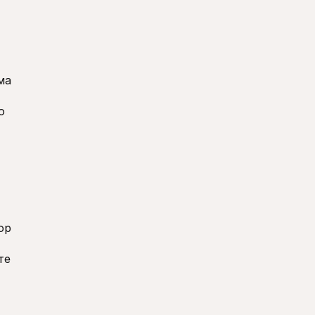
а 
 
р 
е 