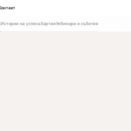
Контакт
ж
Истории на успеха
Хартии
Уебинари и събития