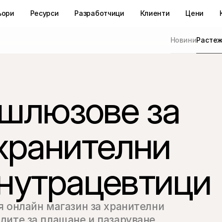
ьори
Ресурси
Разработчици
Клиенти
Цени
Новини
Расте
шлюзове за
 хранителни
 нутрацевтици
 онлайн магазин за хранителни 
ите за плащане и пазаруване, 