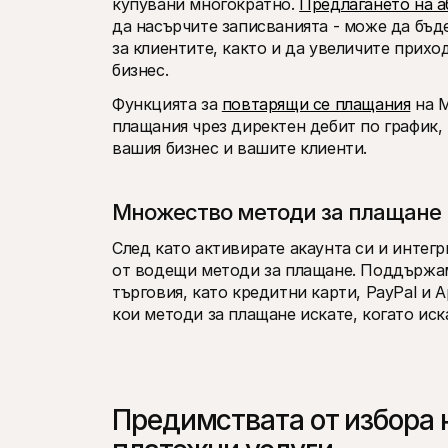
купувани многократно. 
Предлагането на а
да насърчите записванията - може да бъд
за клиентите, както и да увеличите прихо
бизнес.
Функцията за 
повтарящи се плащания
 на 
плащания чрез директен дебит по график,
вашия бизнес и вашите клиенти.
Множество методи за плащане 
След като активирате акаунта си и интегр
от водещи методи за плащане. Поддържам
търговия, като кредитни карти, PayPal и Ap
кои методи за плащане искате, когато иска
Предимствата от избора на