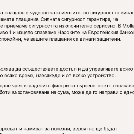
 плащане е чудесно за клиентите, но сигурността винаг
иемате плащания. Силната сигурност гарантира, че 
ие приемаме сигурността изключително сериозно. В Mollie
во 1 и изцяло спазваме Насоките на Европейския банков
спокойни, че вашите плащания са винаги защитени.   
зволява да осъществявате достъп и да управлявате всяко 
о всяко време, навсякъде и от всяко устройство.
не чрез вградените филтри за търсене, което означава,
аботи възстановяване на сума, може да го направи с едно
ресват и намират за полезни, вероятно ще бъдат 