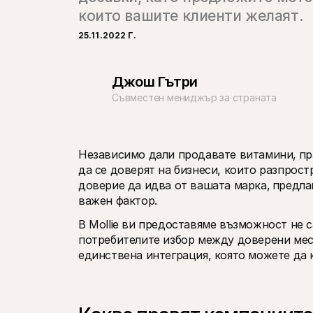
които вашите клиенти желаят.
25.11.2022 Г.
Джош Гътри
Съвместен мениджър за страната
Независимо дали продавате витамини‚ прах
да се доверят на бизнеси, които разпрост
доверие да идва от вашата марка‚ предла
важен фактор.
В Mollie ви предоставяме възможност не с
потребителите избор между доверени мес
единствена интеграция, която можете да 