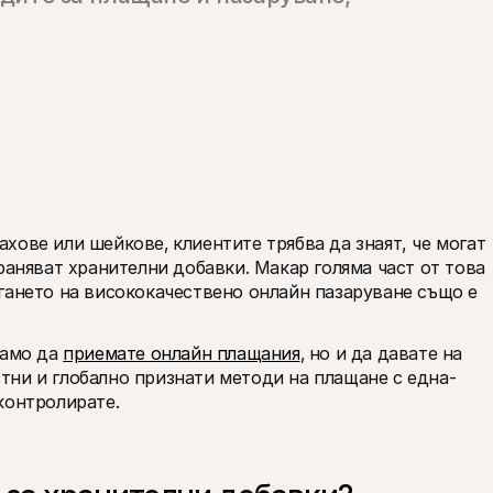
ове или шейкове‚ клиентите трябва да знаят, че могат 
раняват хранителни добавки. Макар голяма част от това 
гането на висококачествено онлайн пазаруване също е 
амо да 
приемате онлайн плащания
‚ но и да давате на 
тни и глобално признати методи на плащане с една-
контролирате.