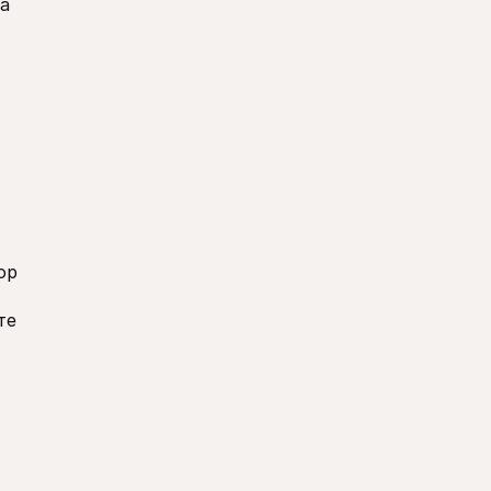
а 
р 
е 