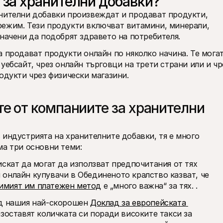
 за хранителни добавки?
нителни добавки произвеждат и продават продукти, 
ежим. Тези продукти включват витамини, минерали, 
значени да подобрят здравето на потребителя.
 продават продукти онлайн по няколко начина. Те могат
уебсайт, чрез онлайн търговци на трети страни или и чре
одукти чрез физически магазини.
е от компаниите за хранителни 
индустрията на хранителните добавки, тя е много 
ма три основни теми:
скат да могат да използват предпочитания от тях 
платежен метод. Всъщност 49% от всички онлайн купувачи в Обединеното кралство казват, че 
имият им платежен метод
 е „много важна“ за тях. .
д нашия най-скорошен 
Доклад за европейската 
изоставят количката си поради високите такси за 