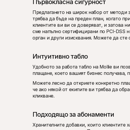
Първокласна сигурност
Предлагането на широк набор от методи за
трябва да бъде на преден план, когато пр
клиентите ви ви се доверяват, и затова н
сме напълно сертифицирани по PCI-DSS ни
орган и други изисквания. Можете да сте 
Интуитивно табло
Удобното за работа табло на Mollie ви по
плащане, което вашият бизнес получава, п
Можете лесно да откриете конкретно плаща
че ако някой от екипите ви трябва да обр
кликване.
Подходящо за абонаменти
Хранителните добавки, които клиентите ха