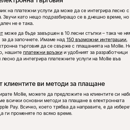
електронна търговия
к на платежни услуги да може да се интегрира лесно с 
. Звучи като нещо подразбиращо се в днешно време, но 
леч не е така. 
нт
 може да бъде завършен в 10 лесни стъпки – така че ням
 за да започнете. Имаме над 
150 възможни интеграции
, 
тронна търговия да се свърже с плащанията на Mollie. Но
о, нашите 
платежни връзки
 и удобният за разработчици 
 лесно да интегрира платежните услуги на Mollie във 
т клиентите ви методи за плащане
ирате Mollie, можете да предложите на клиентите си набо
е всички основни методи за плащане в електронната 
ple Pay. Всичко, което трябва да направите, е да изберет
а ги променяте по всяко време. 