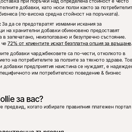
оставка при поръчки над определена стойност е често 
елните добавки, като носи ползи както за потребителит
 бизнеса (по-висока средна стойност на поръчката). 
 
За да се предотвратят измамни искания за 
ци на хранителни добавки обикновено предоставят 
а в запечатано, неизползвано и безупречно състояние. 
 че 
72% от клиентите искат безплатна опция за връщане
ите добавки чарджбековете са по-чести, отколкото в 
ето на потребителите за ползите за тяхното здраве. Това
и добавки предприятия наистина се нуждаят, е надежден
специфичното им потребителско поведение & бизнес 
lie за вас?
е предвид, когато избирате правилния платежен портал 