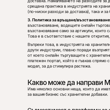
доставка. Намаляването на разходите за д
срещана практика в индустрията на хранит
(по-ниски разходи за доставка), така и за
3. Политика за връщане/възстановяване:
възстановяване, водещите онлайн търгов
възстановяване само за артикули, които с
Това е в съответствие с нашите открития,
Въпреки това, в индустрията на хранителн
други индустрии, главно поради възприяти
от което онлайн търгуващите с хранителн
платежен портал, който е гъвкав спрямо 
модел, за да стимулира растежа. 
Какво може да направи Mol
Има няколко основни неща, които да имат
за вашия бизнес със хранителни добавки.