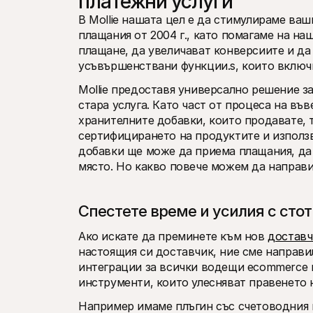
платежни услуги
В Mollie нашата цел е да стимулираме ваши
плащания от 2004 г., като помагаме на н
плащане, да увеличават конверсиите и да 
усъвършенствани функции.s, които включв
Mollie предоставя универсално решение за
стара услуга. Като част от процеса на във
хранителните добавки, които продавате, 
сертифицирането на продуктите и използв
добавки ще може да приема плащания, да 
място. Но какво повече можем да направи
Спестете време и усилия с сто
Ако искате да преминете към нов 
доставч
настоящия си доставчик, ние сме направил
интеграции за всички водещи ecommerce п
инструменти, които улесняват правенето н
Например имаме плъгин със счетоводния 