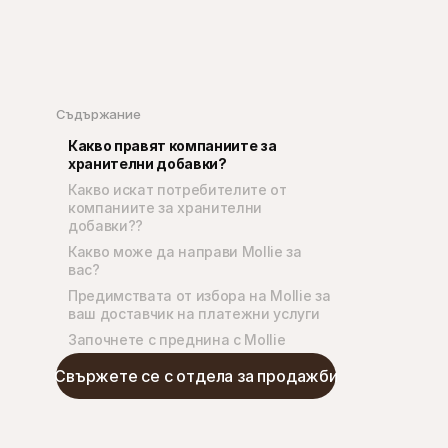
Съдържание
Какво правят компаниите за 
хранителни добавки?
Какво искат потребителите от 
компаниите за хранителни 
добавки?? 
Какво може да направи Mollie за 
вас?
Предимствата от избора на Mollie за 
ваш доставчик на платежни услуги
Започнете с преднина с Mollie 
Свържете се с отдела за продажби