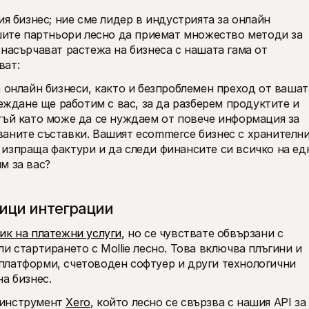
я бизнес; ние сме лидер в индустрията за онлайн 
ашите партньори лесно да приемат множество методи за 
насърчават растежа на бизнеса с нашата гама от 
ат: 
 онлайн бизнеси, както и безпроблемен преход от вашата
еждане ще работим с вас, за да разберем продуктите и 
тъй като може да се нуждаем от повече информация за 
аните съставки. Вашият ecommerce бизнес с хранителни
изпраща фактури и да следи финансите си всичко на едн
м за вас?
тици интеграции
ик на платежни услуги
, но се чувствате обвързани с 
и стартирането с Mollie лесно. Това включва плъгини и 
латформи, счетоводен софтуер и други технологични 
а бизнес. 
инструмент 
Xero
, който лесно се свързва с нашия API за 