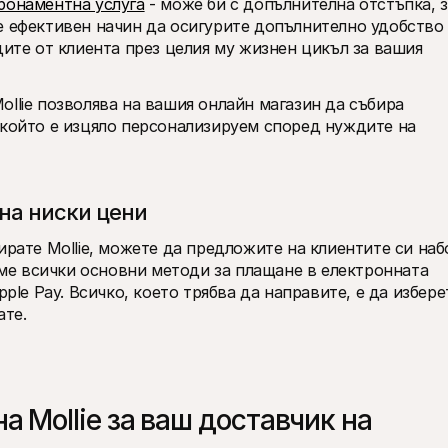
бонаментна услуга
 - може би с допълнителна отстъпка, з
е ефективен начин да осигурите допълнително удобство 
дите от клиента през целия му жизнен цикъл за вашия 
Mollie позволява на вашия онлайн магазин да събира 
 който е изцяло персонализируем според нуждите на 
на ниски цени 
ирате Mollie, можете да предложите на клиентите си набо
е всички основни методи за плащане в електронната 
ple Pay. Всичко, което трябва да направите, е да изберет
те. 
 Mollie за ваш доставчик на 