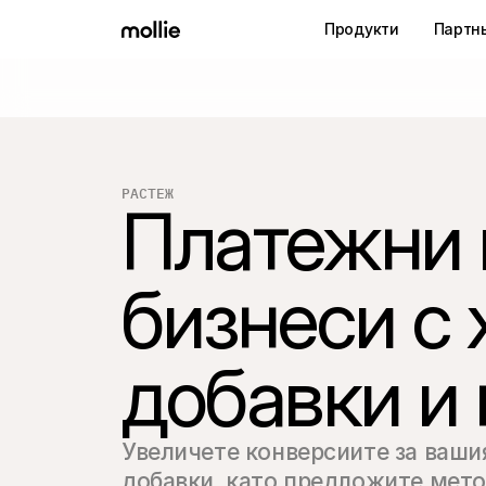
Продукти
Партн
РАСТЕЖ
Платежни 
бизнеси с
добавки и
Увеличете конверсиите за вашия
добавки, като предложите метод