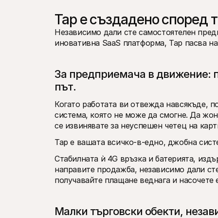
Tap е създадено според 
Независимо дали сте самостоятелен предп
иновативна SaaS платформа, Tap пасва на 
За предприемача в движение: п
път.
Когато работата ви отвежда навсякъде, по
система, която не може да смогне. Да жон
се извинявате за неуспешен четец на кар
Tap е вашата всичко-в-едно, джобна систе
Стабилната ѝ 4G връзка и батерията, издър
направите продажба, независимо дали сте 
получавайте плащане веднага и насочете е
Малки търговски обекти, незав