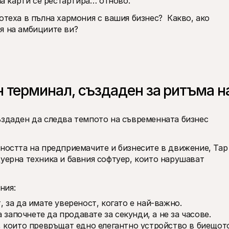
а карти се рестартира… отново. 
отеха в пълна хармония с вашия бизнес?  Какво, ако 
я на амбициите ви? 
 терминал, създаден за ритъма на
ъздаден да следва темпото на съвременната бизнес 
вността на предприемачите и бизнесите в движение, Tap 
уерна техника и бавния софтуер, които нарушават 
ния:
 за да имате увереност, когато е най-важно.
а започнете да продавате за секунди, а не за часове.
, които превръщат едно елегантно устройство в биещото