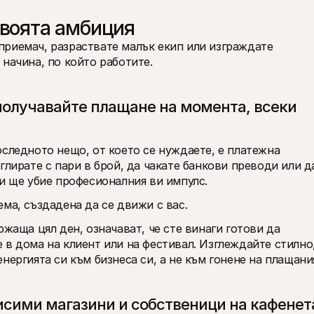
твоята амбиция
риемач, разраствате малък екип или изграждате 
начина, по който работите. 
олучавайте плащане на момента, всеки 
следното нещо, от което се нуждаете, е платежна 
глирате с пари в брой, да чакате банкови преводи или да
ти ще убие професионалния ви импулс.
ма, създадена да се движи с вас. 
жаща цял ден, означават, че сте винаги готови да 
в дома на клиент или на фестивал. Изглеждайте стилно,
нергията си към бизнеса си, а не към гонене на плащани
исими магазини и собственици на кафенета