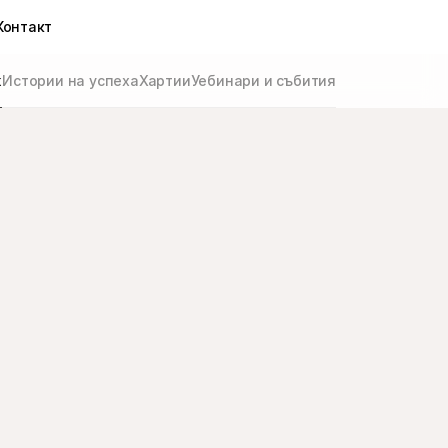
Контакт
ж
Истории на успеха
Хартии
Уебинари и събития