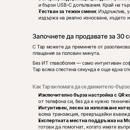
и бързи USB-C допълвания. Край на тър
Тестван за тежки смени
: Издръжлив, у
издържа на реално износване, където и
Започнете да продавате за 30 
С Tap можете да преминете от разопакова
плащания за половин минута.
Без ИТ главоболия — само интуитивен соф
Tap всяка спестена секунда е още една с
Как Tap ви помага да се движите по-бързо
Изключително бърза настройка с QR к
от телефона си, без да е нужно техниче
Интуитивен, лесен за използване инт
всяка транзакция, превръщайки въвежда
Експертната местна поддръжка на Mol
готови да помогнат, когато имате въпр