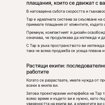
плащания, които се движат с в
В натоварена събота скоростта и гъвкаво
Tap е идеалната система за скъсяване на 
приемате плащания от клиентите, където и
Премиум, компактният ѝ дизайн освобожда
означава, че продължава да изглежда и да
С Tap в ръка пространството ви изглежда 
така че всяка продажба се усеща плавна 
Растящи екипи: последователно
работите
Когато се разраствате, имате нужда от пр
всеки в екипа ви. 
Затова проектирахме интерфейса на Tap та
всяко време и където ви е нужно, като по
увереността на екипа ви, а клиентите ви 