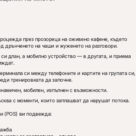
процежда през прозореца на оживено кафене, където 
ед дрънченето на чаши и жуженето на разговори.
си длан, а мобилно устройство — в другата, и приема 
иждат.
ерминала си между телефоните и картите на групата си, 
еди тренировката да започне.
инамичен, мобилен, изпълнен с възможности.
ъсква с моменти, които заплашват да нарушат потока. 
и (POS) ви подвежда:
дажба 