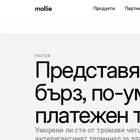
Продукти
Партн
РАСТЕЖ
Представям
бърз, по-у
платежен 
Уморени ли сте от тромави четц