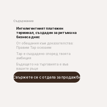
Съдържание
Интелигентният платежен 
терминал, създаден за ритъма на 
бизнеса днес
От обещания към доказателства: 
Правим Tap осезаем
Tap е създадено според твоята 
амбиция
Бъдещето на търговията е във 
вашите ръце
Свържете се с отдела за продажби