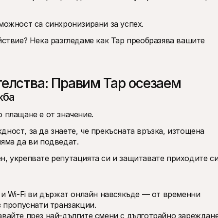
зможност са синхронизирани за успех.
йствие? Нека разгледаме как Tap преобразява вашите 
елства: Правим Tap осезаем
жба
 плащане е от значение. 
ност, за да знаете, че прекъсната връзка, изтощена 
яма да ви подведат. 
н, укрепвате репутацията си и защитавате приходите си
 и Wi‑Fi ви държат онлайн навсякъде — от временни 
 пропуснати транзакции.
авайте през най-дългите смени с дълготрайно зареждане