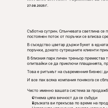
27.08.2025 Г.
Съботна сутрин. Слънчевата светлина се 
постоянен поток от поръчки се вписва ср
В съседство цветар държи букет в едната 
поръчки, докато сутрешните клиенти при
В близкия парк личен треньор премества т
опитвайки се да приключи плащанията, пр
Това е ритъмът на съвременния бизнес: д
И все пак всяка компания понякога се сбл
Често именно вашата система за продажб
Отнема цяла вечност да се събуди
Връзката ви прекъсва по време на про