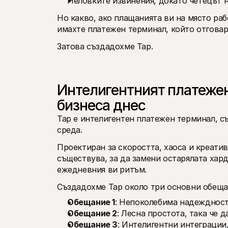
Неловките извинения, докато четецът н
Но какво, ако плащанията ви на място раб
имахте платежен терминал, който отговар
Затова създадохме Tap.
Интелигентният платежен
бизнеса днес
Tap е интелигентен платежен терминал, с
среда. 
Проектиран за скоростта, хаоса и креати
съществува, за да замени остарялата хард
ежедневния ви ритъм.
Създадохме Tap около три основни обеща
Обещание 1
: Непоколебима надеждност,
Обещание 2
: Лесна простота, така че д
Обещание 3
: Интелигентни интеграции