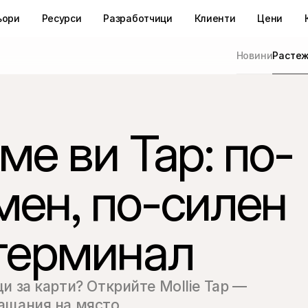
ьори
Ресурси
Разработчици
Клиенти
Цени
Новини
Расте
е ви Tap: по-
мен, по-силен
терминал
и за карти? Открийте Mollie Tap — 