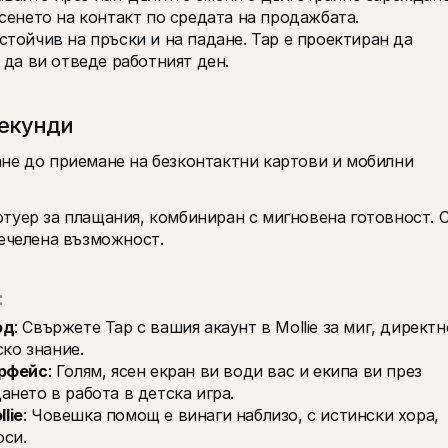
сенето на контакт по средата на продажбата.
стойчив на пръски и на падане. Tap е проектиран да 
 да ви отведе работният ден.
секунди
не до приемане на безконтактни картови и мобилни 
туер за плащания, комбиниран с мигновена готовност. С
печелена възможност.
:
од
: Свържете Tap с вашия акаунт в Mollie за миг, директно
ско знание.
ерфейс
: Голям, ясен екран ви води вас и екипа ви през 
нето в работа в детска игра.
lie
: Човешка помощ е винаги наблизо, с истински хора, 
оси.