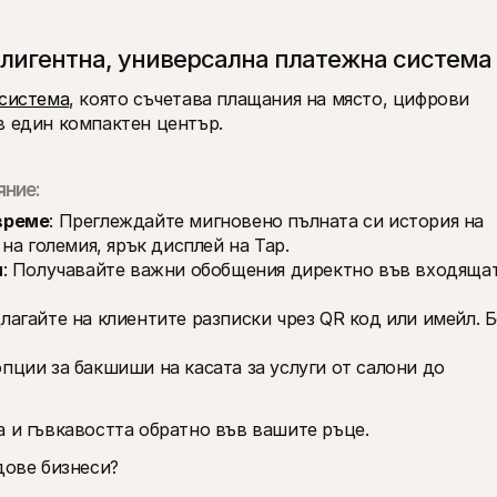
елигентна, универсална платежна система
система
, която съчетава плащания на място, цифрови 
в един компактен център. 
яние:
време
: Преглеждайте мигновено пълната си история на 
на големия, ярък дисплей на Tap.
я
: Получавайте важни обобщения директно във входящат
длагайте на клиентите разписки чрез QR код или имейл. Бе
пции за бакшиши на касата за услуги от салони до 
а и гъвкавостта обратно във вашите ръце. 
дове бизнеси? 