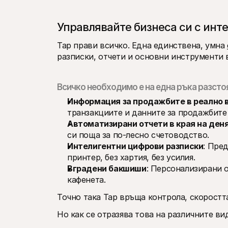
Управлявайте бизнеса си с инт
Tap прави всичко. Една единствена, умна 
разписки, отчети и основни инструменти 
Всичко необходимо е на една ръка разсто
Информация за продажбите в реално 
транзакциите и данните за продажбите 
Автоматизирани отчети в края на ден
си поща за по-лесно счетоводство.
Интелигентни цифрови разписки
: Пре
принтер, без хартия, без усилия.
Вградени бакшиши
: Персонализирани о
кафенета.
Точно така Tap връща контрола, скоростт
Но как се отразява това на различните ви