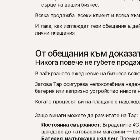
сърце на вашия бизнес.
Всяка продажба, всеки клиент и всяка въ
И така, как изглеждат тези обещания в де
лични плащания.
От обещания към доказат
Никога повече не губете прода
В забързаното ежедневие на бизнеса всяко
Затова Tap осигурява непоколебима надежд
батерия или капризно устройство никога н
Когато процесът ви на плащане е надежде
Защо винаги можете да разчитате на Tap:
Постоянна свързаност
: Вградените 4G
щандове до натоварени магазини — без
Батерия, издържаща цял ден
: Премин