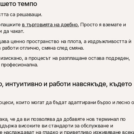
ашето темпо
стта са решаващи. 
опашките 
в търговията на дребно.
 Просто я вземате и 
 да чакат. 
ва ценно пространство на плота, а издръжливостта ѝ 
 работи отлично, смяна след смяна. 
изискано, а процесът на разплащане остава подреден, 
и професионална.
, интуитивно и работи навсякъде, където 
оцеси, които могат да бъдат адаптирани бързо и лесно о
ка, че да ви позволява да добавяте нов терминал по 
ддържа високите ви стандарти за обслужване и 
се наслаждават на гладко и приветливо изживяване всеки