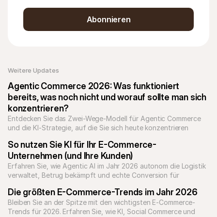
Abonnieren
Weitere Updates 
Agentic Commerce 2026: Was funktioniert 
bereits, was noch nicht und worauf sollte man sich 
konzentrieren?
Entdecken Sie das Zwei-Wege-Modell für Agentic Commerce 
und die KI-Strategie, auf die Sie sich heute konzentrieren 
sollten.
So nutzen Sie KI für Ihr E-Commerce-
Unternehmen (und Ihre Kunden)
Erfahren Sie, wie Agentic AI im Jahr 2026 autonom die Logistik 
verwaltet, Betrug bekämpft und echte Conversion für 
Unternehmen erzielt.
Die größten E-Commerce-Trends im Jahr 2026
Bleiben Sie an der Spitze mit den wichtigsten E-Commerce-
Trends für 2026. Erfahren Sie, wie KI, Social Commerce und 