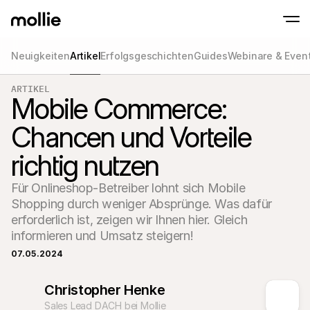
Neuigkeiten
Artikel
Erfolgsgeschichten
Guides
Webinare & Even
Zahlungen
ARTIKEL
Online-Zahlungen
Tap to Pay auf dem iPhone
Mobile Commerce:
Erfahren Sie mehr
Akzeptieren und verwa
Akzeptieren Sie kontaklose Zahlungen direk
Zahlungen
Chancen und Vorteile
POS-Zahlungen
Empfangen Sie Zahlun
Terminals und andere
richtig nutzen
Mollie-Checkout
Personalisieren Sie I
für eine höhere Conv
Für Onlineshop-Betreiber lohnt sich Mobile 
Wiederkehrende Z
Shopping durch weniger Absprünge. Was dafür 
Erhalten Sie wiederke
erforderlich ist, zeigen wir Ihnen hier. Gleich 
Abo-Zahlungen
Acceptance & Risk
informieren und Umsatz steigern!
Verhindern Sie Betrug
maximieren Sie die C
07.05.2024
Partner
Für 
Für Agenturen
Christopher Henke
Entde
Erfahren Sie mehr über unser Agentur-Partnerprogramm
Partn
Sales Lead DACH bei Mollie