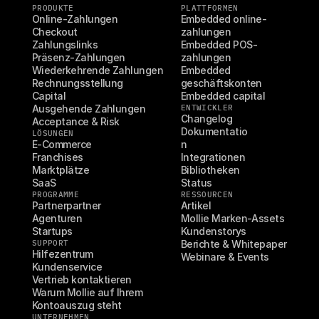
PRODUKTE
PLATTFORMEN
Online-Zahlungen
Embedded online-
Checkout
zahlungen
Zahlungslinks
Embedded POS-
Präsenz-Zahlungen
zahlungen
Wiederkehrende Zahlungen
Embedded 
Rechnungsstellung
geschäftskonten
Capital
Embedded capital
Ausgehende Zahlungen
ENTWICKLER
Changelog
Acceptance & Risk
Dokumentatio
LÖSUNGEN
E-Commerce
n
Franchises
Integrationen
Marktplätze
Bibliotheken
SaaS
Status
PROGRAMME
RESSOURCEN
Partnerpartner
Artikel
Agenturen
Mollie Marken-Assets
Startups
Kundenstorys
SUPPORT
Berichte & Whitepaper
Hilfezentrum
Webinare & Events
Kundenservice
Vertrieb kontaktieren
Warum Mollie auf Ihrem 
Kontoauszug steht
UNTERNEHMEN