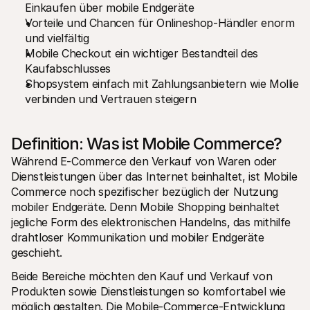
Einkaufen über mobile Endgeräte
Für Endkunden
Vorteile und Chancen für Onlineshop-Händler enorm 
Warum steht Mollie auf Ihrem Kontoauszug?
Für Mollie-Händler
und vielfältig
Kontaktieren Sie unseren Händler-Support
Mobile Checkout ein wichtiger Bestandteil des 
Sales-Team kontaktieren
Kaufabschlusses
Erfahren Sie, wie wir Ihrem Unternehmen helfen können
Shopsystem einfach mit Zahlungsanbietern wie Mollie 
verbinden und Vertrauen steigern
Definition: Was ist Mobile Commerce?
Während E-Commerce den Verkauf von Waren oder 
Dienstleistungen über das Internet beinhaltet, ist Mobile 
Commerce noch spezifischer bezüglich der Nutzung 
mobiler Endgeräte. Denn Mobile Shopping beinhaltet 
jegliche Form des elektronischen Handelns, das mithilfe 
drahtloser Kommunikation und mobiler Endgeräte 
geschieht.
Beide Bereiche möchten den Kauf und Verkauf von 
Produkten sowie Dienstleistungen so komfortabel wie 
möglich gestalten. Die Mobile-Commerce-Entwicklung 