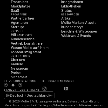
Franchises
Integrationen
Marktplätze
Bibliotheken
SaaS
Status
PROGRAMME
RESSOURCEN
Partnerpartner
Artikel
Agenturen
Mollie Marken-Assets
Startups
Kundenstorys
SUPPORT
Berichte & Whitepaper
Hilfezentrum
Webinare & Events
Kundenservice
Vertrieb kontaktieren
Warum Mollie auf Ihrem 
Kontoauszug steht
UNTERNEHMEN
Über uns
Karriere
Newsroom
Preise
Sicherheit
KI-ZUSAMMENFASSUNG
KI-ZUSAMMENFASSUNG
STANDORT UND SPRACHE
Select Language
Deutsch (Deutschland)
© 2026 Mollie B.V.
Nutzungsvereinbarung
Datenschutzerklärung
Verantwortungsvolle Offenlegung
Whistleblower-Richtlinie
Impressum