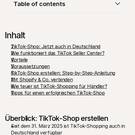
Table of contents
Inhalt
Technische Ressourcen
Mollie
TikTok-Shop: Jetzt auch in Deutschland
Developer-Portal
Doku
Wie funktioniert das TikTok Seller Center?
Entdecken Sie unsere Ressourcen und Updates für 
Erfahr
Developer
unser
Vorteile
Bibliotheken
Statu
Voraussetzungen
Integrieren Sie Mollie mit unseren Plug-and-Play-Paketen
Überp
TikTok-Shop erstellen: Step-by-Step-Anleitung
Discord community
Chan
Werden Sie Teil der Entwickler-Community
Lesen 
Mit Shopify & Co. verbinden
Über Mollie
Conte
Wie teuer ist TikTok-Shopping für Händler?
Preise
Artike
Tipps für einen erfolgreichen TikTok-Shop
Sehen Sie sich unsere Preise an
Entdec
für Ih
Über uns
Erfol
Unsere Story und Werte
Erfahr
News
Erfolg
Lesen Sie aktuelle Mollie-
Überblick: TikTok-Shop erstellen
Kunde
Neuigkeiten
Pape
Karriere
Seit dem 31. März 2025 ist TikTok-Shopping auch in 
Laden 
Kommen Sie zu uns - wir stellen ein!
Deutschland verfügbar
Kontakt