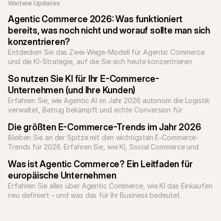
Weitere Updates 
Agentic Commerce 2026: Was funktioniert 
bereits, was noch nicht und worauf sollte man sich 
konzentrieren?
Entdecken Sie das Zwei-Wege-Modell für Agentic Commerce 
und die KI-Strategie, auf die Sie sich heute konzentrieren 
sollten.
So nutzen Sie KI für Ihr E-Commerce-
Unternehmen (und Ihre Kunden)
Erfahren Sie, wie Agentic AI im Jahr 2026 autonom die Logistik 
verwaltet, Betrug bekämpft und echte Conversion für 
Unternehmen erzielt.
Die größten E-Commerce-Trends im Jahr 2026
Bleiben Sie an der Spitze mit den wichtigsten E-Commerce-
Trends für 2026. Erfahren Sie, wie KI, Social Commerce und 
Personalisierung das Onlineshopping verändern.
Was ist Agentic Commerce? Ein Leitfaden für 
europäische Unternehmen
Erfahren Sie alles über Agentic Commerce, wie KI das Einkaufen 