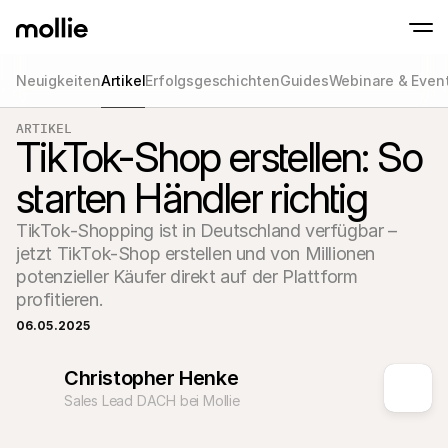
Neuigkeiten
Artikel
Erfolgsgeschichten
Guides
Webinare & Even
Zahlungen
ARTIKEL
Online-Zahlungen
Tap to Pay auf dem iPhone
TikTok-Shop erstellen: So
Erfahren Sie mehr
Akzeptieren und verwa
Akzeptieren Sie kontaklose Zahlungen direk
Zahlungen
starten Händler richtig
POS-Zahlungen
Empfangen Sie Zahlun
Terminals und andere
TikTok-Shopping ist in Deutschland verfügbar – 
Mollie-Checkout
Personalisieren Sie I
jetzt TikTok-Shop erstellen und von Millionen 
für eine höhere Conv
potenzieller Käufer direkt auf der Plattform 
Wiederkehrende Z
profitieren.
Erhalten Sie wiederke
Abo-Zahlungen
06.05.2025
Acceptance & Risk
Verhindern Sie Betrug
maximieren Sie die C
Christopher Henke
Partner
Für 
Sales Lead DACH bei Mollie
Für Agenturen
Entde
Erfahren Sie mehr über unser Agentur-Partnerprogramm
Partn