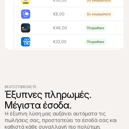
€36,00
Σε εκκρεμότητα
€8,00
Σε εκκρεμότητα
€48,00
Πληρώθηκε
€32,00
Πληρώθηκε
€16,00
Πληρώθηκε
€48,00
Πληρώθηκε
€16,00
Πληρώθηκε
ΒΕΛΤΙΣΤΟΠΟΙΉΣΤΕ
Έξυπνες πληρωμές. 
€32,00
Πληρώθηκε
Μέγιστα έσοδα.
€8,00
Σε εκκρεμότητα
Η έξυπνη λύση μας αυξάνει αυτόματα τις 
πωλήσεις σας, προστατεύει τα έσοδά σας και 
€16,00
Πληρώθηκε
καθιστά κάθε συναλλαγή πιο πολύτιμη.