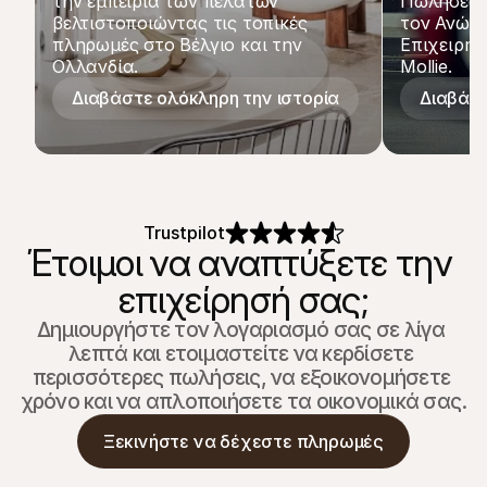
την εμπειρία των πελατών 
Πωλήσεων 
βελτιστοποιώντας τις τοπικές 
τον Ανώτε
πληρωμές στο Βέλγιο και την 
Επιχειρημ
Ολλανδία.
Mollie.
Διαβάστε ολόκληρη την ιστορία
Διαβάστ
Trustpilot
Έτοιμοι να αναπτύξετε την 
επιχείρησή σας;
Δημιουργήστε τον λογαριασμό σας σε λίγα 
λεπτά και ετοιμαστείτε να κερδίσετε 
περισσότερες πωλήσεις, να εξοικονομήσετε 
χρόνο και να απλοποιήσετε τα οικονομικά σας.
Ξεκινήστε να δέχεστε πληρωμές