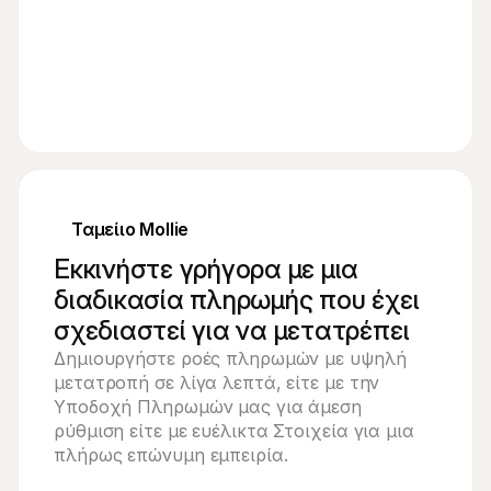
Ταμείιο Mollie
Εκκινήστε γρήγορα με μια
γελία #1103
κό ποδήλατο
€3,299
διαδικασία πληρωμής που έχει
σχεδιαστεί για να μετατρέπει
Δημιουργήστε ροές πληρωμών με υψηλή 
μετατροπή σε λίγα λεπτά, είτε με την 
Υποδοχή Πληρωμών μας για άμεση 
ρά
ρύθμιση είτε με ευέλικτα Στοιχεία για μια 
πλήρως επώνυμη εμπειρία.
αι παρέχεται από