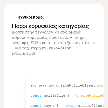
Τεχνικοί πόροι
Πόροι κορυφαίας κατηγορίας
Δώστε στην τεχνολογική σας ομάδα
πόρους κορυφαίας ποιότητας – πλήρη
έγγραφα, SDKs και υποστήριξη κοινοτήτων
– για ταχύτερη και ευκολότερη
ενσωμάτωση.
εισήγαγε 
την 
createMollieClient 
από 
'
const
mollieClient
 = 
createMollieCl
const
payment
 = 
await
mollieClient
.