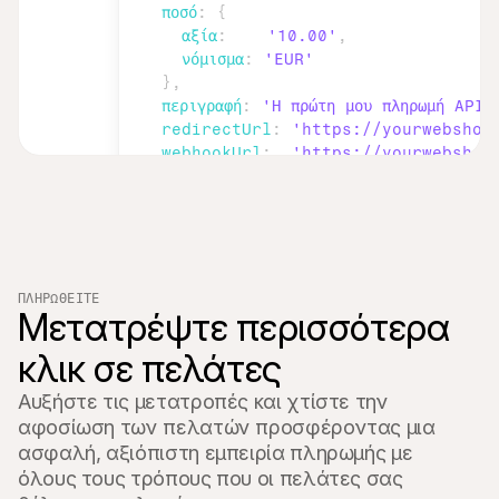
ποσό
:
{
αξία
:
'10.00'
,
νόμισμα
:
'EUR'
}
,
περιγραφή
:
'Η πρώτη μου πληρωμή API'
redirectUrl
:
'https://yourwebshop
webhookUrl
:
'https://yourwebshop
}
)
;
ΠΛΗΡΩΘΕΊΤΕ
Μετατρέψτε περισσότερα 
κλικ σε πελάτες
Αυξήστε τις μετατροπές και χτίστε την 
αφοσίωση των πελατών προσφέροντας μια 
ασφαλή, αξιόπιστη εμπειρία πληρωμής με 
όλους τους τρόπους που οι πελάτες σας 