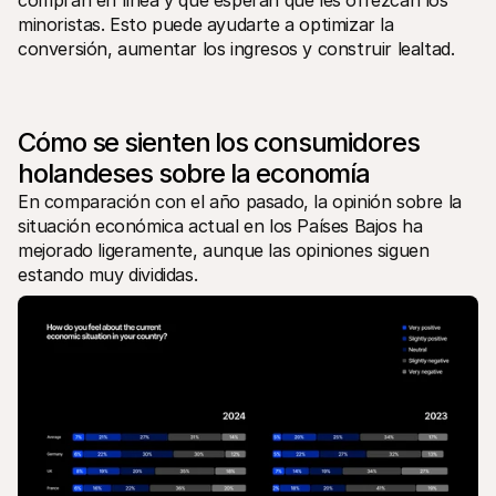
compran en línea y qué esperan que les ofrezcan los 
Compradores
minoristas. Esto puede ayudarte a optimizar la 
Por qué Mollie está en tu extracto bancario
Clientes de Mollie
conversión, aumentar los ingresos y construir lealtad.
Contactar equipo de atención al cliente
Contactar equipo de ventas
Descubre cómo podemos ayudar a tu empresa
Cómo se sienten los consumidores 
holandeses sobre la economía
En comparación con el año pasado, la opinión sobre la 
situación económica actual en los Países Bajos ha 
mejorado ligeramente, aunque las opiniones siguen 
estando muy divididas. 