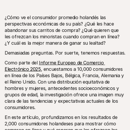
¿Cómo ve el consumidor promedio holandés las 
perspectivas económicas de su país? ¿Qué les hace 
abandonar sus carritos de compra? ¿Qué quieren que 
les ofrezcan los minoristas cuando compran en línea? 
¿Y cuál es la mejor manera de ganar su lealtad?
Recursos técnicos
Mollie 
Portal para desarrolladores
Docu
Demasiadas preguntas. Por suerte, tenemos respuestas.
Descubre recursos para desarrolladores y actualizaciones
Descub
Biblioteca
Esta
Como parte del 
Informe Europeo de Comercio 
Integra Mollie con bibliotecas listas para usar
Consul
Comunidad Discord
Chan
Electrónico 2025
, encuestamos a 10,000 consumidores 
Únete a nuestra comunidad de desarrolladores
Infórm
en línea de los Países Bajos, Bélgica, Francia, Alemania y 
Sobre Mollie
Conten
el Reino Unido. Con una distribución equitativa de 
Precios
Artíc
hombres y mujeres, antecedentes socioeconómicos y 
Consultar nuestros precios
Descub
ayudar
Sobre nosotros
grupos de edad, la investigación ofrece una imagen muy 
Histo
Descubre más sobre nuestra 
clara de las tendencias y expectativas actuales de los 
historia y valores
Mira c
client
consumidores.
Noticias
Archi
Leer las últimas noticias de Mollie
En este artículo, profundizamos en los resultados de 
Descar
Vacantes
¡Trabaja con nosotros!
2,000 consumidores holandeses para mostrar cómo 
Contacto