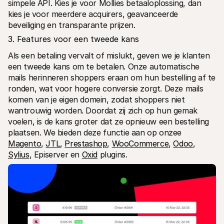
simpele API. Kies je voor Mollies betaaloplossing, dan 
kies je voor meerdere acquirers, geavanceerde 
beveiliging en transparante prijzen.
3. Features voor een tweede kans
Als een betaling vervalt of mislukt, geven we je klanten 
een tweede kans om te betalen. Onze automatische 
mails herinneren shoppers eraan om hun bestelling af te 
ronden, wat voor hogere conversie zorgt. Deze mails 
komen van je eigen domein, zodat shoppers niet 
wantrouwig worden. Doordat zij zich op hun gemak 
voelen, is de kans groter dat ze opnieuw een bestelling 
plaatsen. We bieden deze functie aan op onzee 
Magento
, 
JTL
, 
Prestashop
, 
WooCommerce
, 
Odoo
, 
Sylius
, Episerver en 
Oxid
 plugins.