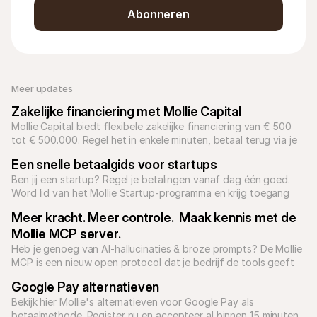
Abonneren
Meer updates
Zakelijke financiering met Mollie Capital
Mollie Capital biedt flexibele zakelijke financiering van € 500 
tot € 500.000. Regel het in enkele minuten, betaal terug via je 
omzet en ontvang je geld binnen 2 werkdagen.
Een snelle betaalgids voor startups
Ben jij een startup? Regel je betalingen vanaf dag één goed. 
Word lid van het Mollie Startup-programma en krijg toegang 
tot betaaloplossingen voor elk type bedrijfsmodel.
Meer kracht. Meer controle.  Maak kennis met de 
Mollie MCP server.
Heb je genoeg van AI-hallucinaties & broze prompts? De Mollie 
MCP is een nieuw open protocol dat je bedrijf de tools geeft 
om betrouwbare, voorspelbare AI-toepassingen te bouwen.

Google Pay alternatieven
Bekijk hier Mollie's alternatieven voor Google Pay als 
betaalmethode. Register nu en accepteer al binnen 15 minuten 