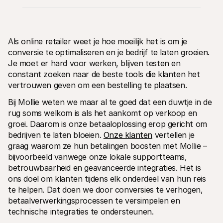
Als online retailer weet je hoe moeilijk het is om je 
conversie te optimaliseren en je bedrijf te laten groeien. 
Je moet er hard voor werken, blijven testen en 
Technische documentatie
Mollie 
constant zoeken naar de beste tools die klanten het 
Portaal voor developers
Docu
vertrouwen geven om een bestelling te plaatsen.
Ontdek documentatie en updates voor developers
Verken
Libraries
Statu
Bij Mollie weten we maar al te goed dat een duwtje in de 
Integreer Mollie met kant-en-klare pakketten
Check 
rug soms welkom is als het aankomt op verkoop en 
Discord community
Chan
Word lid van onze developer community
Blij o
groei. Daarom is onze betaaloplossing erop gericht om 
Over Mollie
Mollie
bedrijven te laten bloeien. 
Onze klanten
 vertellen je 
Prijzen
Inzic
graag waarom ze hun betalingen boosten met Mollie – 
Bekijk onze tarieven
Ontdek
voorui
Over ons
bijvoorbeeld vanwege onze lokale supportteams, 
Succ
Maak kennis met ons verhaal en 
betrouwbaarheid en geavanceerde integraties. Het is 
onze waarden
Ontdek
ons doel om klanten tijdens elk onderdeel van hun reis 
onder
Nieuws
Gids
te helpen. Dat doen we door conversies te verhogen, 
Het laatste nieuws over Mollie
Downl
Vacatures
betaalverwerkingsprocessen te versimpelen en 
Kom werken bij Mollie. Ontdek de 
technische integraties te ondersteunen.
vacatures!
Contact