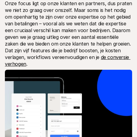
Onze focus ligt op onze klanten en partners, dus praten 
Voor consumenten
we niet zo graag over onszelf. Maar soms is het nodig 
Waarom zie je Mollie op je bankafschrift?
Voor Mollie-klanten
om openhartig te zijn over onze expertise op het gebied 
Neem contact op met Customer Support
van betalingen – vooral als we weten dat die expertise 
Contact met sales
een cruciaal verschil kan maken voor bedrijven. Daarom 
Ontdek hoe we jouw bedrijf kunnen helpen
geven we je graag uitleg over een aantal essentiële 
zaken die we bieden om onze klanten te helpen groeien. 
Dat zijn vijf features die je bedrijf boosten, je kosten 
verlagen, workflows vereenvoudigen en je 
de conversie 
verhogen
.