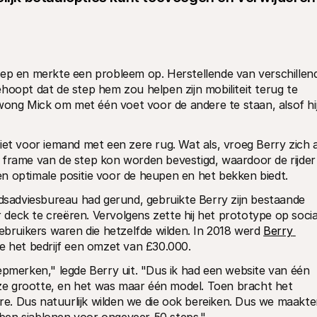
tep en merkte een probleem op. Herstellende van verschillend
hoopt dat de step hem zou helpen zijn mobiliteit terug te 
ng Mick om met één voet voor de andere te staan, alsof hij
iet voor iemand met een zere rug. Wat als, vroeg Berry zich af
 frame van de step kon worden bevestigd, waardoor de rijder 
n optimale positie voor de heupen en het bekken biedt.
idsadviesbureau had gerund, gebruikte Berry zijn bestaande 
eck te creëren. Vervolgens zette hij het prototype op social
ebruikers waren die hetzelfde wilden. In 2018 werd 
Berry 
de het bedrijf een omzet van £30.000.
epmerken," legde Berry uit. "Dus ik had een website van één 
e grootte, en het was maar één model. Toen bracht het 
ere. Dus natuurlijk wilden we die ook bereiken. Dus we maakte