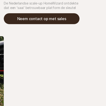
De Nederlandse scale-up HomeWizard ontdekte 
dat een ‘saai’ betrouwbaar platform de sleutel 
was tot hun ambitieuze expansie in 28 Europese 
landen. Mét een klein team. 
Neem contact op met sales