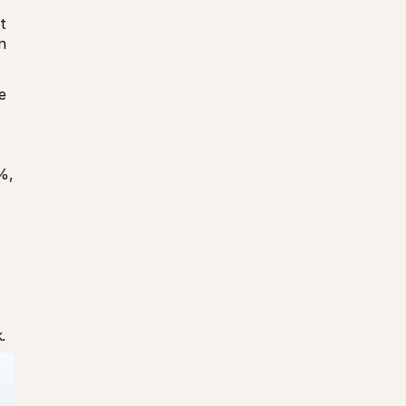
 
 
 
, 
.