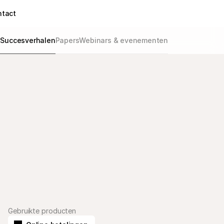
ntact
g
Succesverhalen
Papers
Webinars & evenementen
Gebruikte producten
 