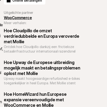
Online betalingen
Uitgelichte partner
WooCommerce
Meer verhalen:
e 
Hoe Cloudpillo de omzet 
 
verdriedubbelde en Europa veroverde 
met Mollie
Ontdek hoe Cloudpillo dankzij een frictieloze 
, 
betaalinfrastructuur internationaal razendsnel 
kon groeien.
Hoe Upway de Europese uitbreiding 
mogelijk maakt en betalingsproblemen 
 
oplost met Mollie
Upway maakt hoogwaardige refurbished e-bikes 
toegankelijker in heel Europa. Met Mollie stemt 
het merk de checkout af op lokale 
betaalvoorkeuren, bouwt het vertrouwen op en 
Hoe HomeWizard hun Europese 
versnelt het verdere groei.
expansie vereenvoudigde met 
n 
WooCommerce en Mollie 