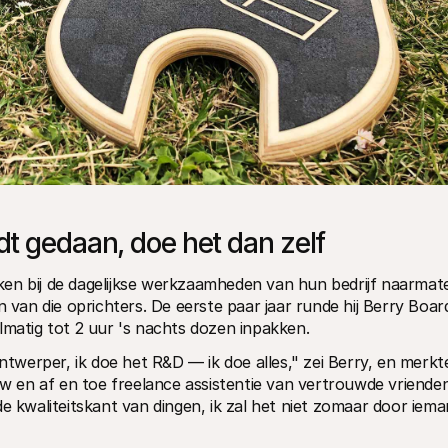
rdt gedaan, doe het dan zelf
en bij de dagelijkse werkzaamheden van hun bedrijf naarmate
n van die oprichters. De eerste paar jaar runde hij Berry Board
lmatig tot 2 uur 's nachts dozen inpakken.
ontwerper, ik doe het R&D — ik doe alles," zei Berry, en merkte
uw en af en toe freelance assistentie van vertrouwde vrienden.
e kwaliteitskant van dingen, ik zal het niet zomaar door iema