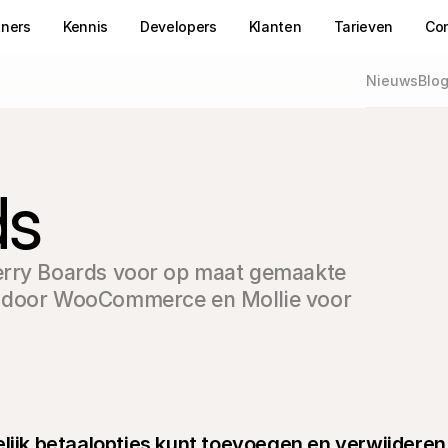
tners
Kennis
Developers
Klanten
Tarieven
Co
Nieuws
Blo
ds
erry Boards voor op maat gemaakte 
n door WooCommerce en Mollie voor 
lijk betaalopties kunt toevoegen en verwijderen.