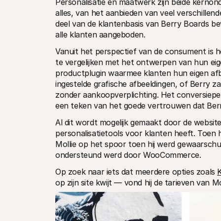
Personalisatie en maatwerk zijn beide kernon
alles, van het aanbieden van veel verschillen
deel van de klantenbasis van Berry Boards bev
alle klanten aangeboden.
Vanuit het perspectief van de consument is h
te vergelijken met het ontwerpen van hun eig
productplugin waarmee klanten hun eigen afb
ingestelde grafische afbeeldingen, of Berry z
zonder aankoopverplichting. Het conversiep
een teken van het goede vertrouwen dat Berry
Al dit wordt mogelijk gemaakt door de website
personalisatietools voor klanten heeft. Toen 
Mollie op het spoor toen hij werd gewaarschuw
ondersteund werd door WooCommerce.
Op zoek naar iets dat meerdere opties zoals 
op zijn site kwijt — vond hij de tarieven van