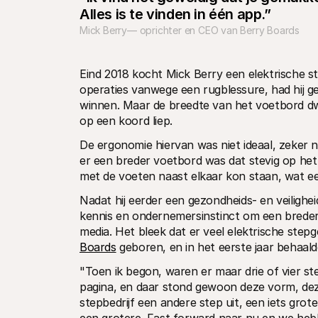
Alles is te vinden in één app.”
Mick Berry— oprichter en CEO van Berry Boards
Eind 2018 kocht Mick Berry een elektrische s
operaties vanwege een rugblessure, had hij ge
winnen. Maar de breedte van het voetbord dwo
op een koord liep.
De ergonomie hiervan was niet ideaal, zeker n
er een breder voetbord was dat stevig op het
met de voeten naast elkaar kon staan, wat ee
Nadat hij eerder een gezondheids- en veilighe
kennis en ondernemersinstinct om een breder d
media. Het bleek dat er veel elektrische stepg
Boards
 geboren, en in het eerste jaar behaal
"Toen ik begon, waren er maar drie of vier st
pagina, en daar stond gewoon deze vorm, dez
stepbedrijf een andere step uit, een iets grot