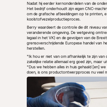
Nadat hij eerder kernonderdelen van de ondern
Het bedrijf onderhoudt zijn eigen CNC-machin
om de grafische afbeeldingen op te printen, en
koolstofvezelproductieproces.
Berry waardeert de controle die dit niveau van
veranderende omgeving. De wetgeving omtrent e
legaal in het VK) en de gevolgen van de Brexi
grensoverschrijdende Europese handel van het 
herstellen.
"Ik hou er niet van om afhankelijk te zijn van 
zakelijke relatie allemaal erg goed zijn, maar ui
"Dus we hebben alles in huis gehaald [en] we z
doen, is ons productontwerpproces nu veel m