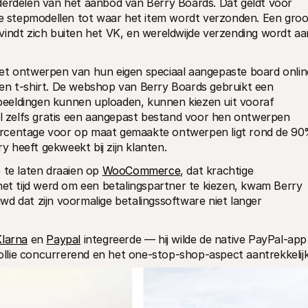
derdelen van het aanbod van Berry Boards. Dat geldt voor 
de stepmodellen tot waar het item wordt verzonden. Een groot
indt zich buiten het VK, en wereldwijde verzending wordt aan
et ontwerpen van hun eigen speciaal aangepaste board online
en t-shirt. De webshop van Berry Boards gebruikt een 
eeldingen kunnen uploaden, kunnen kiezen uit vooraf 
al zelfs gratis een aangepast bestand voor hen ontwerpen 
ercentage voor op maat gemaakte ontwerpen ligt rond de 90%
 heeft gekweekt bij zijn klanten.
 te laten draaien op 
WooCommerce
, dat krachtige 
het tijd werd om een betalingspartner te kiezen, kwam Berry 
d dat zijn voormalige betalingssoftware niet langer 
Klarna
 en 
Paypal
 integreerde — hij wilde de native PayPal-app 
 Mollie concurrerend en het one-stop-shop-aspect aantrekkelijk