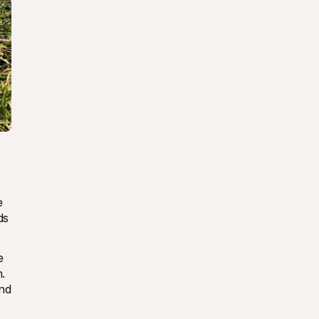
 
s 
 
 
nd 