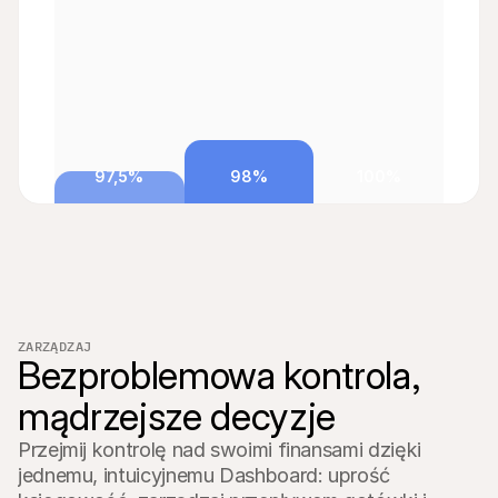
97,5%
98%
100%
ZARZĄDZAJ
Bezproblemowa kontrola, 
mądrzejsze decyzje
Przejmij kontrolę nad swoimi finansami dzięki 
jednemu, intuicyjnemu Dashboard: uprość 