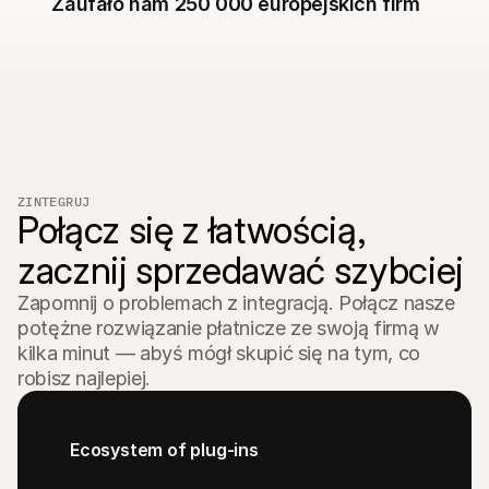
Zaufało nam 250 000 europejskich firm
Dla kupujących
Dowiedz się, dlaczego Mollie jest na Twoim wyciągu 
bankowym
Dla klientów Mollie
Skontaktuj się z naszym zespołem wsparcia klienta
Skontaktuj się z działem sprzedaży
Dowiedz się, jak możemy pomóc Twojej firmie
ZINTEGRUJ
Połącz się z łatwością,

zacznij sprzedawać szybciej
Zapomnij o problemach z integracją. Połącz nasze 
potężne rozwiązanie płatnicze ze swoją firmą w 
kilka minut — abyś mógł skupić się na tym, co 
robisz najlepiej.
Ecosystem of plug-ins