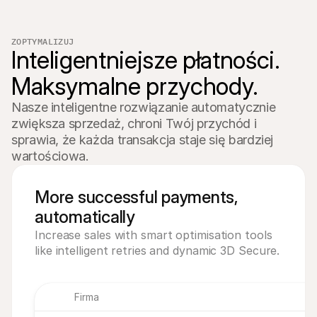
€32.00
Paid
ZOPTYMALIZUJ
€8.00
Inteligentniejsze płatności. 
Pending
Maksymalne przychody.
€16,00
Paid
Nasze inteligentne rozwiązanie automatycznie 
zwiększa sprzedaż, chroni Twój przychód i 
sprawia, że każda transakcja staje się bardziej 
wartościowa.
More successful payments,
automatically
Increase sales with smart optimisation tools
like intelligent retries and dynamic 3D Secure.
Firma