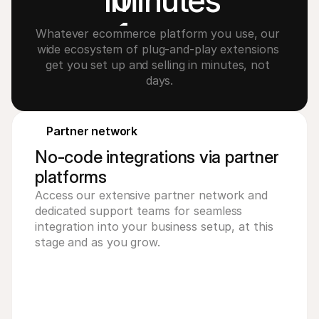
0
1
minutes
1
Whatever ecommerce platform you use, our 
wide ecosystem of plug-and-play extensions 
2
get you set up and selling in minutes, not 
days.
3
4
Partner network
No-code integrations via partner
platforms
Access our extensive partner network and
dedicated support teams for seamless
integration into your business setup, at this
stage and as you grow.