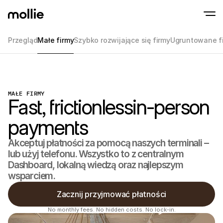
Przegląd
Małe firmy
Szybko rozwijające się firmy
Ugruntowane f
Akceptuj płatności
Płatności online
Tap to Pay na iPhonie
Dowiedz się więcej
Akceptuj i zarządzaj p
Akceptuj płatności zbliżeniowe bezpośredni
online
Płatności stacjona
MAŁE FIRMY
Przyjmuj płatności za
Fast, frictionlessin-person
terminali i innych urz
Checkout
payments
Oferuj proces płatnośc
zoptymalizowany pod
konwersji
Akceptuj płatności za pomocą naszych terminali – 
Płatności cykliczn
lub użyj telefonu. Wszystko to z centralnym 
Pobieraj cykliczne i s
płatności
Dashboard, lokalną wiedzą oraz najlepszym 
Akceptacja i Ryzy
wsparciem.
Zapobiegaj oszustwom
optymalizuj konwersj
Zacznij przyjmować płatności
Partnerzy
Dla Agencji
Dla S
No monthly fees. No hidden costs. No lock-in.
Dowiedz się więcej o naszym Programie Partnerskim dla 
Odkryj
Agencji