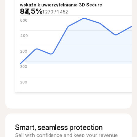
7
wskaźnik uwierzytelniania 3D Secure
87,5%
4
1 270 / 1 452
600
400
200
200
200
Smart, seamless protection
Sell with confidence and keep your revenue 