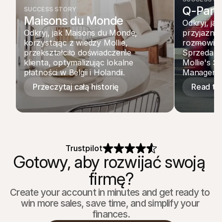
Q-Park
SUCCESS STORY
Maisons du Monde
Odkryj, ja
Odkryj, jak Maisons du Monde, 
przyjazną
korzystając z wiedzy Mollie, 
rozmowie z
przekształciło doświadczenie 
Sprzedaży 
klienta, optymalizując lokalne 
Mollie's S
płatności w Belgii i Holandii.
Managere
Przeczytaj całą historię
Read the
Trustpilot
Gotowy, aby rozwijać swoją 
firmę?
Create your account in minutes and get ready to 
win more sales, save time, and simplify your 
finances.