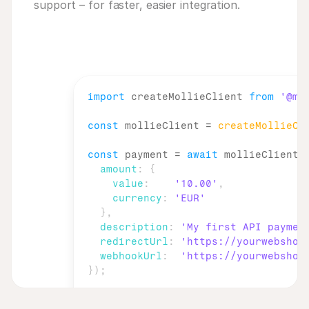
support – for faster, easier integration.
import
createMollieClient
from
'@mo
const
mollieClient
 = 
createMollieCl
const
payment
 = 
await
mollieClient
.
amount
:
{
value
:
'10.00'
,
currency
:
'EUR'
}
,
description
:
'My first API paymen
redirectUrl
:
'https://yourwebshop
webhookUrl
:
'https://yourwebshop
}
)
;