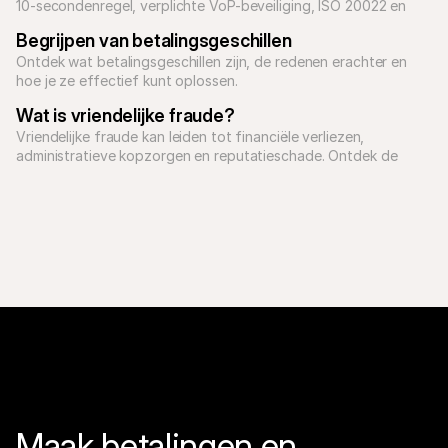
10-secondenregel, verplichte VoP-beveiliging, ISO 20022 en 
hoe je grote B2B-betalingen opschaalt.
Begrijpen van betalingsgeschillen
Ontdek wat betalingsgeschillen zijn, de redenen erachter en 
hoe je ze effectief kunt oplossen.
Wat is vriendelijke fraude?
Vriendelijke fraude kan leiden tot financiële verliezen, 
administratieve kopzorgen en reputatieschade. Ontdek de 
verschillende soorten vriendelijke fraude en hoe je chargebacks 
kunt voorkomen.
Maak betalingen en 