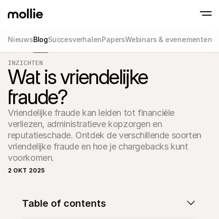
Nieuws
Blog
Succesverhalen
Papers
Webinars & evenementen
Betalingen
INZICHTEN
Online betalingen
Wat is vriendelijke
Tap to Pay op iPhone
Meer weten
Ontvang en beheer onl
Accepteer contactloze betalingen op je iP
betalingen
fraude?
In-person betaling
Ontvang betalingen vi
en andere apparaten
Vriendelijke fraude kan leiden tot financiële 
Checkout
verliezen, administratieve kopzorgen en 
Optimaliseer je check
meer conversie
reputatieschade. Ontdek de verschillende soorten 
Recurring betaling
vriendelijke fraude en hoe je chargebacks kunt 
Ontvang terugkerende
en betalingen voor 
Acceptance & Risk
2 OKT 2025
Voorkom fraude en opt
conversie
Partners
Voor agencies
Voor
Table of contents
Maak kennis met het Agency-Partnerprogramma
Ontde