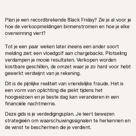
Plan je een recordbrekende Black Friday? Zie je al voor je 
hoe de verkoopmeldingen binnenstromen en hoe je elke 
overwinning viert? 
Technische documentatie
Mollie 
Tot je een paar weken later ineens een ander soort 
Portaal voor developers
Docu
melding ziet: een vloedgolf aan chargebacks. Plotseling 
Ontdek documentatie en updates voor developers
Verken
Libraries
Statu
verdampen je mooie resultaten. Verkopen worden 
Integreer Mollie met kant-en-klare pakketten
Check 
kostbare geschillen, de omzet waar je zo hard voor hebt 
Discord community
Chan
gewerkt verdwijnt van je rekening.
Word lid van onze developer community
Blij o
Over Mollie
Mollie
Dit is de pijnlijke realiteit van vriendelijke fraude. Het is 
Prijzen
Inzic
een vorm van oplichting die piekt tijdens het 
Bekijk onze tarieven
Ontdek
voorui
Over ons
hoogseizoen en je beste dag kan veranderen in een 
Succ
Maak kennis met ons verhaal en 
financiële nachtmerrie.
onze waarden
Ontdek
onder
Nieuws
Deze gids is je verdedigingsplan. Je leert bewezen 
Gids
Het laatste nieuws over Mollie
strategieën om waarschuwingssignalen te herkennen en 
Downl
Vacatures
Kom werken bij Mollie. Ontdek de 
de winst te beschermen die je verdient.
vacatures!
Contact