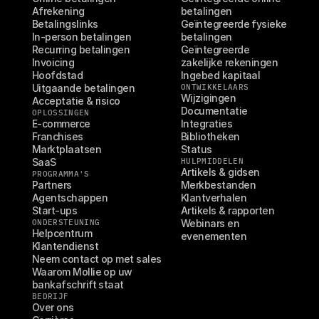
Afrekening
betalingen
Betalingslinks
Geïntegreerde fysieke 
In-person betalingen
betalingen
Recurring betalingen
Geïntegreerde 
Invoicing
zakelijke rekeningen
Hoofdstad
Ingebed kapitaal
Uitgaande betalingen
ONTWIKKELAARS
Wijzigingen
Acceptatie & risico
Documentatie
OPLOSSINGEN
E-commerce
Integraties
Franchises
Bibliotheken
Marktplaatsen
Status
SaaS
HULPMIDDELEN
Artikels & gidsen
PROGRAMMA'S
Partners
Merkbestanden
Agentschappen
Klantverhalen
Start-ups
Artikels & rapporten
ONDERSTEUNING
Webinars en 
Helpcentrum
evenementen
Klantendienst
Neem contact op met sales
Waarom Mollie op uw 
bankafschrift staat
BEDRIJF
Over ons