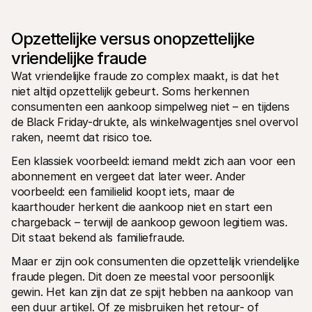
Voor consumenten
Waarom zie je Mollie op je bankafschrift?
Voor Mollie-klanten
Opzettelijke versus onopzettelijke 
Neem contact op met Customer Support
vriendelijke fraude
Contact met sales
Ontdek hoe we jouw bedrijf kunnen helpen
Wat vriendelijke fraude zo complex maakt, is dat het 
niet altijd opzettelijk gebeurt. Soms herkennen 
consumenten een aankoop simpelweg niet – en tijdens 
de Black Friday-drukte, als winkelwagentjes snel overvol 
raken, neemt dat risico toe.
Een klassiek voorbeeld: iemand meldt zich aan voor een 
abonnement en vergeet dat later weer. Ander 
voorbeeld: een familielid koopt iets, maar de 
kaarthouder herkent die aankoop niet en start een 
chargeback – terwijl de aankoop gewoon legitiem was. 
Dit staat bekend als familiefraude.
Maar er zijn ook consumenten die opzettelijk vriendelijke 
fraude plegen. Dit doen ze meestal voor persoonlijk 
gewin. Het kan zijn dat ze spijt hebben na aankoop van 
een duur artikel. Of ze misbruiken het retour- of 