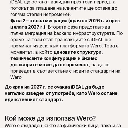
iDEAL ще останат валидни през този период, а 
потокът за плащане на клиентите ще остане до 
голяма степен непроменен.
Фаза 2 – пълна миграция (края на 2026 г. и през 
цялата 2027 г.)
: Втората фаза представлява 
пълна миграция на backend инфраструктурата. По 
време на този етап трансакциите с iDEAL ще 
преминат изцяло към платформата Wero. Това е 
моментът, в който 
ценовите структури, 
техническите конфигурации и бизнес 
договорите може да се променят
, за да се 
приведат в съответствие с новите стандарти на 
Wero. 
До края на 2027 г. се очаква iDEAL да бъде 
напълно изведен от употреба, като Wero остане 
единственият стандарт.
Кой може да използва Wero?
Wero е създаден както за физически лица, така и за 