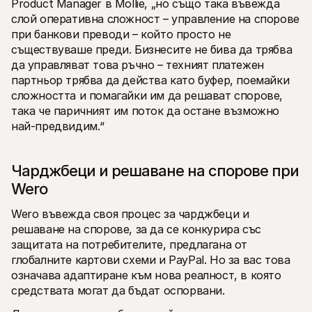
Product Manager в Mollie, „но също така въвежда 
слой оперативна сложност – управление на спорове 
при банкови преводи – който просто не 
съществуваше преди. Бизнесите не бива да трябва 
да управляват това ръчно – техният платежен 
партньор трябва да действа като буфер, поемайки 
сложността и помагайки им да решават спорове, 
така че паричният им поток да остане възможно 
най-предвидим.“
Чарджбеци и решаване на спорове при 
Wero
Wero въвежда своя процес за чарджбеци и 
решаване на спорове, за да се конкурира със 
защитата на потребителите, предлагана от 
глобалните картови схеми и PayPal. Но за вас това 
означава адаптиране към нова реалност, в която 
средствата могат да бъдат оспорвани.