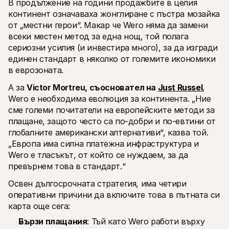
В продължение на години продажбите в целия 
континент означаваха жонглиране с пъстра мозайка 
от „местни герои“. Макар че Wero няма да замени 
всеки местен метод за една нощ, той полага 
сериозни усилия (и инвестира много), за да изгради 
единен стандарт в няколко от големите икономики 
в еврозоната.
А за 
Victor Mortreu, съосновател на 
Just Russel
, 
Wero е необходима еволюция за континента. „Ние 
сме големи почитатели на европейските методи за 
плащане, защото често са по-добри и по-евтини от 
глобалните американски алтернативи“, казва той. 
„Европа има силна платежна инфраструктура и 
Wero е тласъкът, от който се нуждаем, за да 
превърнем това в стандарт.“
Освен дългосрочната стратегия, има четири 
оперативни причини да включите това в пътната си 
карта още сега:
Бързи плащания
: Тъй като Wero работи върху 