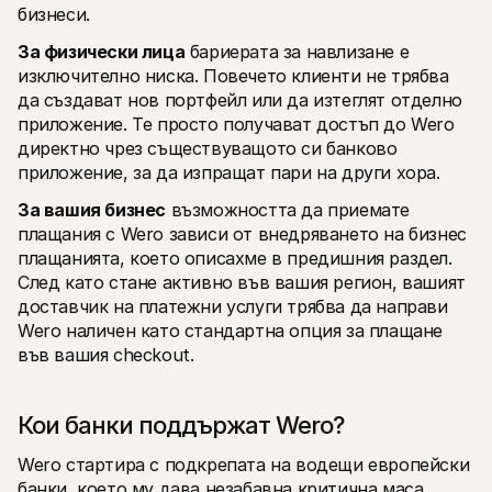
бизнеси. 
За физически лица
 бариерата за навлизане е 
изключително ниска. Повечето клиенти не трябва 
да създават нов портфейл или да изтеглят отделно 
приложение. Те просто получават достъп до Wero 
директно чрез съществуващото си банково 
приложение, за да изпращат пари на други хора.
За вашия бизнес
 възможността да приемате 
плащания с Wero зависи от внедряването на бизнес 
плащанията, което описахме в предишния раздел. 
След като стане активно във вашия регион, вашият 
доставчик на платежни услуги трябва да направи 
Wero наличен като стандартна опция за плащане 
във вашия checkout.
Кои банки поддържат Wero?
Wero стартира с подкрепата на водещи европейски 
банки, което му дава незабавна критична маса. 