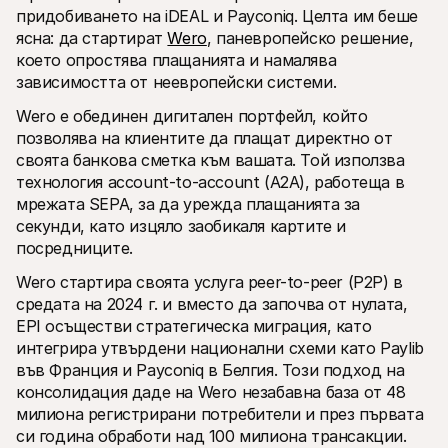
придобиването на iDEAL и Payconiq. Целта им беше 
ясна: да стартират 
Wero
, паневропейско решение, 
което опростява плащанията и намалява 
зависимостта от неевропейски системи. 
Wero е обединен дигитален портфейл, който 
позволява на клиентите да плащат директно от 
своята банкова сметка към вашата. Той използва 
технология account-to-account (A2A), работеща в 
мрежата SEPA, за да урежда плащанията за 
секунди, като изцяло заобикаля картите и 
посредниците.
Wero стартира своята услуга peer-to-peer (P2P) в 
средата на 2024 г. и вместо да започва от нулата, 
EPI осъществи стратегическа миграция, като 
интегрира утвърдени национални схеми като Paylib 
във Франция и Payconiq в Белгия. Този подход на 
консолидация даде на Wero незабавна база от 48 
милиона регистрирани потребители и през първата 
си година обработи над 100 милиона трансакции.