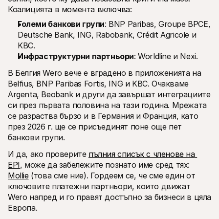
Коалицията в момента включва:
Големи банкови групи
: BNP Paribas, Groupe BPCE, 
Deutsche Bank, ING, Rabobank, Crédit Agricole и 
KBC.
Инфраструктурни партньори
: Worldline и Nexi.
В Белгия Wero вече е вградено в приложенията на 
Belfius, BNP Paribas Fortis, ING и KBC. Очакваме 
Argenta, Beobank и други да завършат интеграциите 
си през първата половина на тази година. Мрежата 
се разраства бързо и в Германия и Франция, като 
през 2026 г. ще се присъединят поне още пет 
банкови групи.
И да, ако проверите 
пълния списък с членове на 
EPI
, може да забележите познато име сред тях: 
Mollie
 (това сме ние). Гордеем се, че сме един от 
ключовите платежни партньори, които движат 
Wero напред и го правят достъпно за бизнеси в цяла 
Европа. 