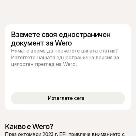
Контакт
За купувачи
Разберете защо Mollie е на вашето банково извлечение
За клиентите на Mollie
Свържете се с нашия екип по клиентска поддръжка
Свържете се с отдел продажби
Вземете своя едностраничен 
Открийте как можем да помогнем на вашия бизнес
документ за Wero
Нямате време да прочетете цялата статия?
Изтеглете нашата едностранична версия за
цялостен преглед на Wero.
Изтеглете сега
Какво е Wero?
През октомври 2023 г. EPI привлече вниманието с 