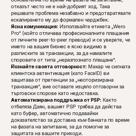
отказът често не е най-добрият ход. Така 
решавате проблема незабавно и предотвратявате 
ескалирането му до формален чарджбек.
Ясна комуникация:
 Използвайте етикета „Wero 
Pro“ (който отличава професионалните плащания 
от личните peer-to-peer преводи) и се уверете, че 
името на вашия бизнес е ясно видимо в 
разписките за транзакции, за да намалите 
споровете от типа „неразпознато плащане“.
Познайте своята отговорност:
 Макар че силната 
клиентска автентикация (като FaceID) ви 
защитава от претенции за „неоторизирана 
транзакция“, вие оставате изцяло отговорни за 
търговски спорове като недоставка.
Автоматизирана поддръжка от PSP:
 Както 
отбеляза Даян, вашият PSP трябва да действа 
като буфер, автоматично подавайки 
доказателство за доставка към банката по време 
на фазата на запитване, за да помогне за 
защитата на вашите приходи.