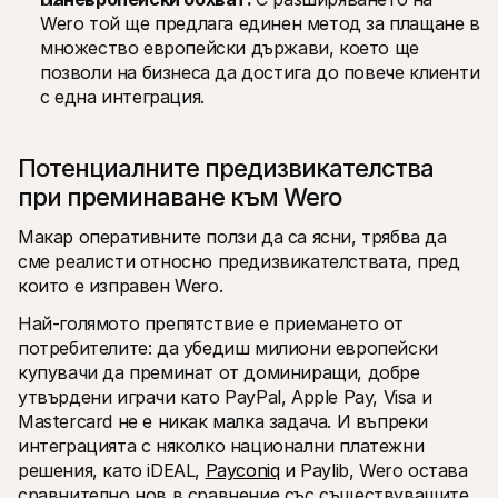
Wero той ще предлага единен метод за плащане в 
множество европейски държави, което ще 
позволи на бизнеса да достига до повече клиенти 
с една интеграция. 
Потенциалните предизвикателства 
при преминаване към Wero 
Макар оперативните ползи да са ясни, трябва да 
сме реалисти относно предизвикателствата, пред 
които е изправен Wero.
Най-голямото препятствие е приемането от 
потребителите: да убедиш милиони европейски 
купувачи да преминат от доминиращи, добре 
утвърдени играчи като PayPal, Apple Pay, Visa и 
Mastercard не е никак малка задача. И въпреки 
интеграцията с няколко национални платежни 
решения, като iDEAL, 
Payconiq
 и Paylib, Wero остава 
сравнително нов в сравнение със съществуващите 