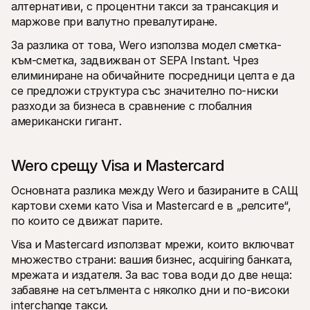
алтернативи, с процентни такси за трансакция и 
маржове при валутно превалутиране.
За разлика от това, Wero използва модел сметка-
към-сметка, задвижван от SEPA Instant. Чрез 
елиминиране на обичайните посредници целта е да 
се предложи структура със значително по-ниски 
разходи за бизнеса в сравнение с глобалния 
американски гигант.
Wero срещу Visa и Mastercard 
Основната разлика между Wero и базираните в САЩ 
картови схеми като Visa и Mastercard е в „релсите“, 
по които се движат парите. 
Visa и Mastercard използват мрежи, които включват 
множество страни: вашия бизнес, acquiring банката, 
мрежата и издателя. За вас това води до две неща: 
забавяне на сетълмента с няколко дни и по-високи 
interchange такси.