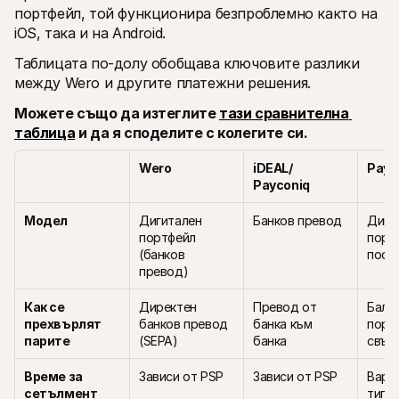
портфейл, той функционира безпроблемно както на 
iOS, така и на Android.
Таблицата по-долу обобщава ключовите разлики 
между Wero и другите платежни решения.
Можете също да изтеглите 
тази сравнителна 
таблица
 и да я споделите с колегите си. 
Wero 
iDEAL/ 
PayP
Payconiq
Модел 
Дигитален 
Банков превод
Дигит
портфейл 
портф
(банков 
поср
превод)
Как се 
Директен 
Превод от 
Балан
прехвърлят 
банков превод 
банка към 
портф
парите
(SEPA)
банка
свър
Време за 
Зависи от PSP
Зависи от PSP
Вари
сетълмент
типа 