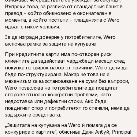
Въпреки това, за разлика от стандартния банков 
превод – който обикновено е окончателен в 
момента, в който постъпи – плащанията с Wero 
идват с някои условия.
За да изгради доверие у потребителите, Wero 
включва рамка за защита на купувача. 
При кредитните карти има по-отворен риск 
клиентите да задействат чарджбеци месеци след 
покупка по широк набор от причини. Wero цели да 
бъде по-структурирана. Макар че това не е 
механизъм за възстановяване на суми без въпроси, 
Wero позволява на потребителите да повдигат 
спорове относно конкретни проблеми, като 
недоставка или дефектни стоки. Ако бъде 
повдигнат спор и потребителят го спечели, няма да 
задържите средствата.
„Защитата на купувача на Wero ѝ помага да се 
конкурира с картите“, обяснява Даян Албуй, Principal 