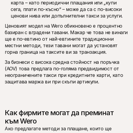
карта – като периодични плащания или „купи 
сега, плати по-късно“ – може да са с по-високи 
ценови нива или допълнителни такси за услуги.
Ценовият модел на Wero обикновено е процентно 
базиран с вградени тавани. Макар че това не винаги 
ще е по-евтино от най-евтините традиционни 
местни методи, тези тавани могат да установят 
горна граница на таксите ви за транзакция.
За бизнеси с висока средна стойност на поръчка 
(AOV) това предлага по-голяма предвидимост от 
неограничените такси при кредитните карти, като 
защитава маржа ви при скъпи артикули.
Как фирмите могат да преминат 
към Wero
Ако предлагате методи за плащане, които ще 