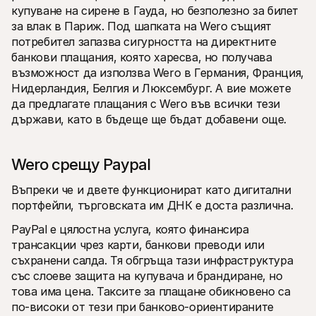
купуване на сирене в Гауда, но безполезно за билет 
за влак в Париж. Под шапката на Wero същият 
потребител запазва сигурността на директните 
банкови плащания, която харесва, но получава 
възможност да използва Wero в Германия, Франция, 
Нидерландия, Белгия и Люксембург. А вие можете 
да предлагате плащания с Wero във всички тези 
държави, като в бъдеще ще бъдат добавени още.
Wero срещу Paypal 
Въпреки че и двете функционират като дигитални 
портфейли, търговската им ДНК е доста различна.
PayPal е цялостна услуга, която финансира 
трансакции чрез карти, банкови преводи или 
съхранени салда. Тя обгръща тази инфраструктура 
със слоеве защита на купувача и брандиране, но 
това има цена. Таксите за плащане обикновено са 
по-високи от тези при банково-ориентираните 