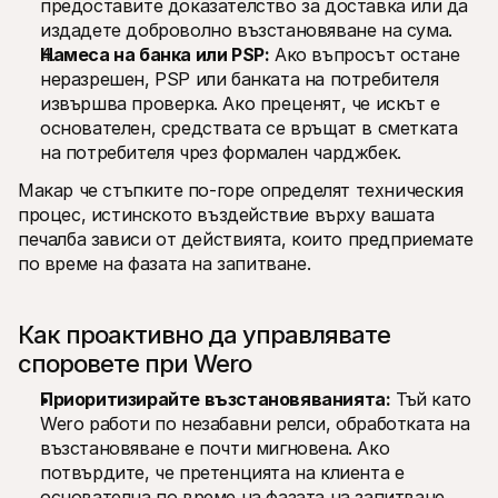
предоставите доказателство за доставка или да 
издадете доброволно възстановяване на сума.
Намеса на банка или PSP:
 Ако въпросът остане 
неразрешен, PSP или банката на потребителя 
извършва проверка. Ако преценят, че искът е 
основателен, средствата се връщат в сметката 
на потребителя чрез формален чарджбек.
Макар че стъпките по-горе определят техническия 
процес, истинското въздействие върху вашата 
печалба зависи от действията, които предприемате 
по време на фазата на запитване.
Как проактивно да управлявате 
споровете при Wero 
Приоритизирайте възстановяванията:
 Тъй като 
Wero работи по незабавни релси, обработката на 
възстановяване е почти мигновена. Ако 
потвърдите, че претенцията на клиента е 
основателна по време на фазата на запитване, 