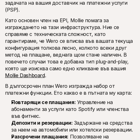
задачата на вашия доставчик на платежни услуги 
(PSP).
Като основен член на EPI, Mollie помага за 
изграждането на тази инфраструктура. Ние се 
справяме с техническата сложност, като 
гарантираме, че Wero се вписва във вашата текуща 
конфигурация толкова лесно, колкото всеки друг 
метод на плащане, веднага щом стане наличен. В 
повечето случаи това е добавка тип plug-and-play, 
която ще изисква само едно кликване във вашия 
Mollie Dashboard
. 
В дългосрочен план Wero изгражда набор от 
платежни функции. Ето какво е в пътната му карта:
Повтарящи се плащания:
 Управление на 
абонаменти за услуги като Spotify или членства 
във фитнес.
Депозити и резервации:
 Задържане на средства 
за наем на автомобили или хотелски резервации.
Разсрочени плащания:
 Позволяване на 