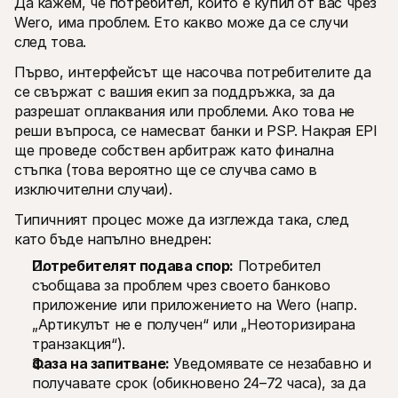
Да кажем, че потребител, който е купил от вас чрез 
Wero, има проблем. Ето какво може да се случи 
след това. 
Първо, интерфейсът ще насочва потребителите да 
се свържат с вашия екип за поддръжка, за да 
разрешат оплаквания или проблеми. Ако това не 
реши въпроса, се намесват банки и PSP. Накрая EPI 
ще проведе собствен арбитраж като финална 
стъпка (това вероятно ще се случва само в 
изключителни случаи). 
Типичният процес може да изглежда така, след 
като бъде напълно внедрен:
Потребителят подава спор:
 Потребител 
съобщава за проблем чрез своето банково 
приложение или приложението на Wero (напр. 
„Артикулът не е получен“ или „Неоторизирана 
транзакция“).
Фаза на запитване:
 Уведомявате се незабавно и 
получавате срок (обикновено 24–72 часа), за да 