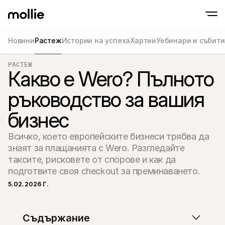
Новини
Растеж
Истории на успеха
Хартии
Уебинари и събит
Приемайте плащания
РАСТЕЖ
Онлайн плащания
Tap to Pay на iPhone
Какво е Wero? Пълното
Научете повече
Приемайте и управля
Приемайте безконтактни плащания напра
онлайн плащания
ръководство за вашия
Плащания на мяс
Приемайте плащания
терминали и устрой
бизнес
Чекаут
Предлагайте чекаут,
оптимизиран за кон
Всичко, което европейските бизнеси трябва да 
Повтарящи се пл
знаят за плащанията с Wero. Разгледайте 
Събиране на периоди
таксите, рисковете от спорове и как да 
абонаментни плаща
Приемане и риск
подготвите своя checkout за преминаването.
Предотвратете изма
оптимизирайте кон
5.02.2026 Г.
Партньори
За агенции
За Sa
Научете повече за нашата партньорска програма за 
Разгл
Съдържание
агенции
елект