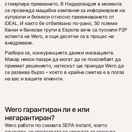
стимулира приемането. В Нидерландия в момента 
се провежда мащабна кампания за информиране на 
купувачи и бизнеси относно преминаването от 
iDEAL. И както бе отбелязано по-рано, 50 големи 
банки и банкови групи в Европа вече са пуснали P2P 
аспекта на Wero, а още десетки са в процес на 
внедряване. 
Разбира се, конкуренцията движи иновациите. 
Макар някои пазари да могат да се поколебаят да 
приемат решението, натискът ще принуди Wero да 
се развива бързо – което в крайна сметка е в полза 
на вас и вашите клиенти.
Wero гарантиран ли е или 
негарантиран?
Wero работи по схемата SEPA Instant, което 
означава, че средствата се уреждат за секунди. 