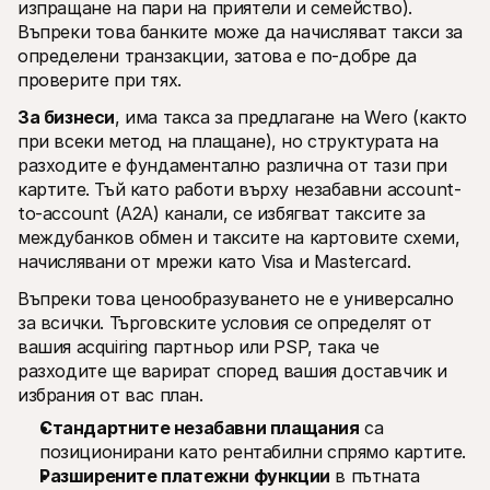
изпращане на пари на приятели и семейство). 
Въпреки това банките може да начисляват такси за 
определени транзакции, затова е по-добре да 
проверите при тях. 
За бизнеси
, има такса за предлагане на Wero (както 
при всеки метод на плащане), но структурата на 
разходите е фундаментално различна от тази при 
картите. Тъй като работи върху незабавни account-
to-account (A2A) канали, се избягват таксите за 
междубанков обмен и таксите на картовите схеми, 
начислявани от мрежи като Visa и Mastercard.
Въпреки това ценообразуването не е универсално 
за всички. Търговските условия се определят от 
вашия acquiring партньор или PSP, така че 
разходите ще варират според вашия доставчик и 
избрания от вас план.
Стандартните незабавни плащания
 са 
позиционирани като рентабилни спрямо картите.
Разширените платежни функции
 в пътната 