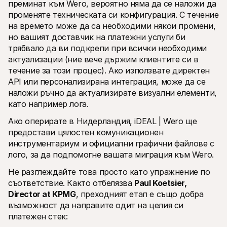
преминат към Wero, вероятно няма да се наложи да 
променяте техническата си конфигурация. С течение 
на времето може да са необходими някои промени, 
но вашият доставчик на платежни услуги би 
трябвало да ви подкрепи при всички необходими 
актуализации (ние вече държим клиентите си в 
течение за този процес). Ако използвате директен 
API или персонализирана интеграция, може да се 
наложи ръчно да актуализирате визуални елементи, 
като например лога.
Ако оперирате в Нидерландия, iDEAL | Wero ще 
предостави цялостен комуникационен 
инструментариум и официални графични файлове с 
лого, за да подпомогне вашата миграция към Wero.
Не разглеждайте това просто като упражнение по 
съответствие. Както отбелязва 
Paul Koetsier, 
Director at KPMG
, преходният етап е също добра 
възможност да направите одит на целия си 
платежен стек: