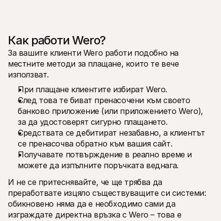
Как работи Wero?
За вашите клиенти Wero работи подобно на 
местните методи за плащане, които те вече 
използват. 
При плащане клиентите избират Wero.
След това те биват пренасочени към своето 
банково приложение (или приложението Wero), 
за да удостоверят сигурно плащането.
Средствата се дебитират незабавно, а клиентът 
се пренасочва обратно към вашия сайт.
Получавате потвърждение в реално време и 
можете да изпълните поръчката веднага.
И не се притеснявайте, че ще трябва да 
преработвате изцяло съществуващите си системи: 
обикновено няма да е необходимо сами да 
изграждате директна връзка с Wero – това е 