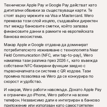
Технически Apple Pay и Google Pay действат като 
дигитални обвивки за съществуващи карти. Те 
стоят върху мрежите на Visa и Mastercard. Wero 
премахва този слой изцяло, създавайки директен 
път между банковите сметки, който запазва 
финансовите данни в рамките на европейската 
банкова екосистема.
Макар Apple и Google отдавна да доминират 
потребителското изживяване с технологията Near 
Field Communication (NFC, или tap-to-pay), Wero 
намалява тази разлика през 2026 г., като въвежда 
собствени NFC-базирани функции заедно с 
първоначалната си система с QR кодове. Тази 
промяна позволява на Wero да се конкурира по 
скорост и удобство.
И накрая, Wero работи навсякъде. Докато Apple Pay 
е ограничен до iPhone, Wero работи на всеки 
телефон. Независимо дали е интегриран в банково 
приложение или използван като самостоятелен 