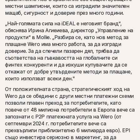
местни шампиони, които са изградили значителен 
мащаб, сигурност и доверие през много години.
„Най-голямата сила на iDEAL е неговият бранд“, 
обяснява Ирина Агиеиева, директор „Управление на 
продукти“ в Mollie. „Разбира се, като нов метод за 
плащане Wero има много работа, за да изгради 
доверие. За да спечели пазарен дял, трябва да 
съответства на гъвкавостта на глобалните си 
финтех конкуренти и да изкуши купувачите да се 
откажат от добре утвърдените методи за плащане, 
които използват всеки ден."
От положителната страна, стратегическият ход на 
Wero да се обедини с други местни платежни схеми 
позволи плавен преход за потребителите, като 
повече от 48 милиона потребители в Европа вече са 
запознати с P2P платежната услуга на Wero (от 
септември 2024 г. потребителите вече са 
прехвърлили приблизително 6 милиарда евро). EPI 
също инвестира сериозно в маркетинг, за да 