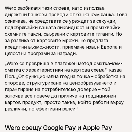
Wero заобикаля тези слоеве, като използва 
директни банкови преводи от банка към банка. Това 
означава, че средствата се уреждат за секунди, 
подобрявайки вашата ликвидност и премахвайки 
схемните такси, свързани с картовите гиганти. Но 
за разлика от картовите мрежи, не предлага 
кредитни възможности, приемане извън Европа и 
цялостни програми за награди.
„Wero се превръща в платежен метод сметка-към-
сметка с характеристики на картова схема“, казва 
Пол. „От функционална гледна точка – обработка на 
спорове, структуриране на ценообразуването и 
гарантиране на потребителско доверие – той 
започва все повече да прилича на традиционен 
картов продукт, просто такъв, който работи върху 
различни, по-ефективни релси.“
Wero срещу Google Pay и Apple Pay