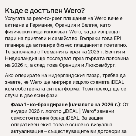
Къде е достъпен Wero?
Услугата за peer-to-peer плащания на Wero вече е 
активна в Германия, Франция и Белгия, като 
физически лица използват Wero, за да изпращат 
пари на приятели и семейство. Въпреки това EPI 
планира да активира бизнес плащанията поетапно. 
Те започнаха с Германия в края на 2025 г. Белгия и 
Нидерландия ще последват през първата половина 
на 2026 г., а след това Франция и Люксембург. 
Ако оперирате на нидерландския пазар, трябва да 
знаете, че Wero ще мигрира изцяло схемата iDEAL 
към собствената си платформа. Този преход ще се 
случи в две ясни фази:
Фаза 1 – ко-брандиране (началото на 2026 г.)
: От 
януари 2026 г. логото „iDEAL | Wero“ замени 
самостоятелния бранд iDEAL. За вашия 
оперативен екип това е основно визуална 
актуализация – съществуващите ви договори за 