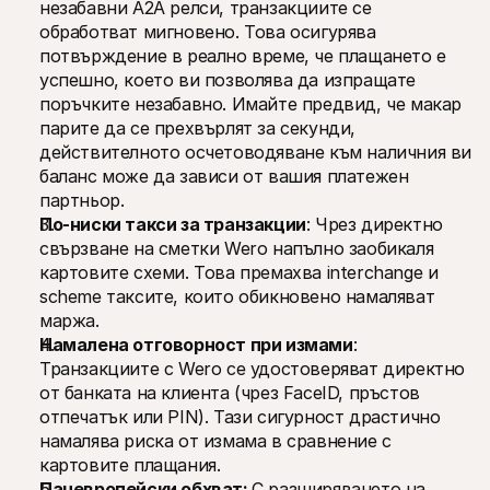
незабавни A2A релси, транзакциите се 
обработват мигновено. Това осигурява 
потвърждение в реално време, че плащането е 
успешно, което ви позволява да изпращате 
поръчките незабавно. Имайте предвид, че макар 
парите да се прехвърлят за секунди, 
действителното осчетоводяване към наличния ви 
баланс може да зависи от вашия платежен 
партньор.
По-ниски такси за транзакции
: Чрез директно 
свързване на сметки Wero напълно заобикаля 
картовите схеми. Това премахва interchange и 
scheme таксите, които обикновено намаляват 
маржа.
Намалена отговорност при измами
: 
Транзакциите с Wero се удостоверяват директно 
от банката на клиента (чрез FaceID, пръстов 
отпечатък или PIN). Тази сигурност драстично 
намалява риска от измама в сравнение с 
картовите плащания.
Паневропейски обхват: 
С разширяването на 