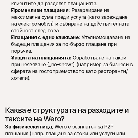
клиентите да разделят плащанията.
Променливи плащания:
 Резервиране на 
максимална сума преди услуга (като зареждане 
на електромобил) и събиране на действителната 
стойност след това.
Плащания с едно кликване:
 Упълномощаване на 
бъдещи плащания за по-бързо плащане при 
поръчка.
Защита на плащанията:
 Обработване на такси 
при неявяване („no-show“) (например за бизнеси в 
сферата на гостоприемството като ресторанти/
хотели).
Каква е структурата на разходите и 
таксите на Wero?
За физически лица
, Wero е безплатен за P2P 
плащания (напр. плащане за стоки или услуги или 