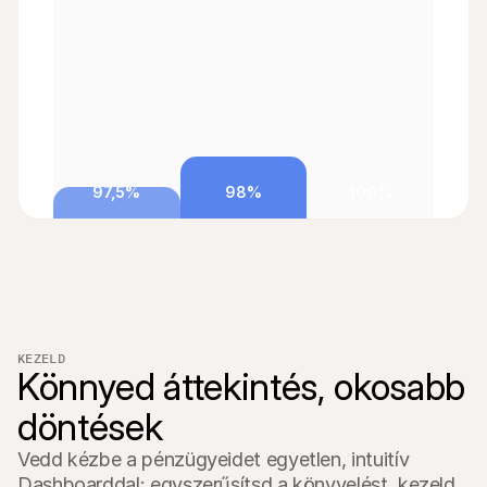
97,5%
98%
100%
KEZELD
Könnyed áttekintés, okosabb 
döntések
Vedd kézbe a pénzügyeidet egyetlen, intuitív 
Dashboarddal: egyszerűsítsd a könyvelést, kezeld 