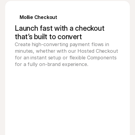
103
bike
Mollie Checkout
9
Launch fast with a checkout
that’s built to convert
Create high-converting payment flows in 
minutes, whether with our Hosted Checkout 
for an instant setup or flexible Components 
for a fully on-brand experience.
ovided by