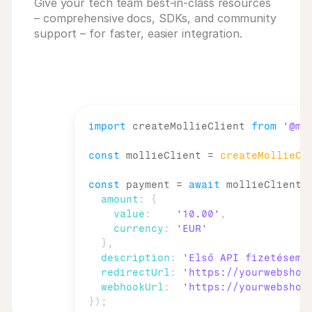
Give your tech team best-in-class resources
– comprehensive docs, SDKs, and community
support – for faster, easier integration.
import
createMollieClient
from
'@mo
const
mollieClient
 = 
createMollieCl
const
payment
 = 
await
mollieClient
.
amount
:
{
value
:
'10.00'
,
currency
:
'EUR'
}
,
description
:
'Első API fizetésem'
redirectUrl
:
'https://yourwebshop
webhookUrl
:
'https://yourwebshop
}
)
;