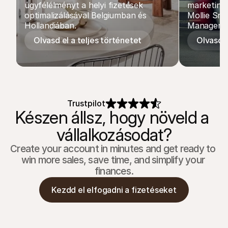
ügyfélélményt a helyi fizetések 
marketingi
optimalizálásával Belgiumban és 
Mollie Sr.
Hollandiában.
Managerév
Olvasd el a teljes történetet
Olvasd e
Trustpilot
Készen állsz, hogy növeld a 
vállalkozásodat?
Create your account in minutes and get ready to 
win more sales, save time, and simplify your 
finances.
Kezdd el elfogadni a fizetéseket