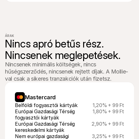
ÁRAK
Nincs apró betűs rész.

Nincsenek meglepetések.
Nincsenek minimális költségek, nincs 
hűségszerződés, nincsenek rejtett díjak. A Mollie-
val csak a sikeres tranzakciók után fizetsz.
Mastercard
Belföldi fogyasztói kártyák
1,20% + 99 Ft
Európai Gazdasági Térség 
1,80% + 99 Ft
fogyasztói kártyák
Európai Gazdasági Térség 
2,90% + 99 Ft
kereskedelmi kártyák
Nem európai gazdasági 
3,25% + 99 Ft