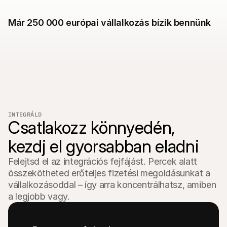
Vásárlóknak
Tudd meg, miért szerepel a Mollie a bankszámlakivonatodon
Mollie ügyfeleknek
Már 250 000 európai vállalkozás bízik bennünk
Lépj kapcsolatba az ügyfélszolgálatunkkal
Vedd fel a kapcsolatot az értékesítéssel
Fedezze fel, hogyan segíthetjük vállalkozását
INTEGRÁLD
Csatlakozz könnyedén,

kezdj el gyorsabban eladni
Felejtsd el az integrációs fejfájást. Percek alatt 
összekötheted erőteljes fizetési megoldásunkat a 
vállalkozásoddal – így arra koncentrálhatsz, amiben 
a legjobb vagy.