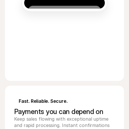
Acme Inc
9 000
Ft
HUF
Fast. Reliable. Secure.
Payments you can depend on
Keep sales flowing with exceptional uptime
and rapid processing. Instant confirmations