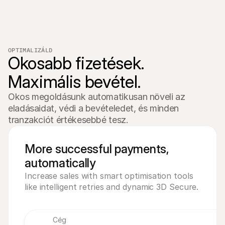
€16,00
Paid
45 000 Ft
Paid
OPTIMALIZÁLD
3 200 Ft
Okosabb fizetések. 
Pending
Maximális bevétel.
€16,00
Paid
Okos megoldásunk automatikusan növeli az 
eladásaidat, védi a bevételedet, és minden 
tranzakciót értékesebbé tesz.
More successful payments,
automatically
Increase sales with smart optimisation tools
like intelligent retries and dynamic 3D Secure.
Cég