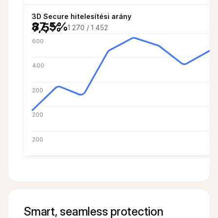
87,5%
3D Secure hitelesítési arány
87,5%
87,5%
1 270 / 1 452
600
400
200
200
200
Smart, seamless protection