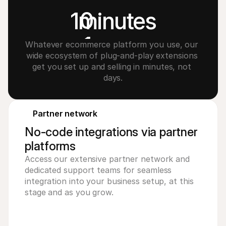
0
1
minutes
1
Whatever ecommerce platform you use, our 
wide ecosystem of plug-and-play extensions 
2
get you set up and selling in minutes, not 
days.
3
4
Partner network
No-code integrations via partner
platforms
Access our extensive partner network and
dedicated support teams for seamless
integration into your business setup, at this
stage and as you grow.