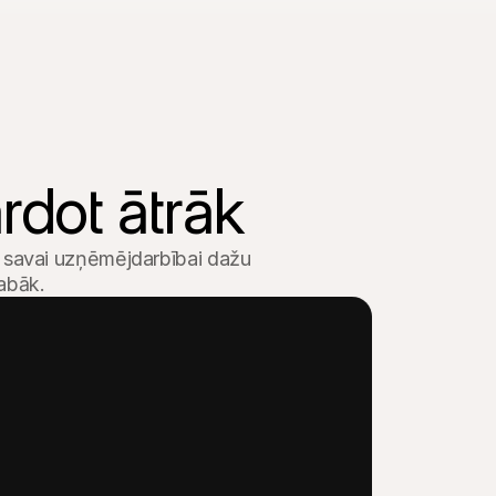
ārdot ātrāk
u savai uzņēmējdarbībai dažu 
labāk.