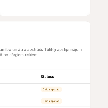
amību un ātru apstrādi. Tūlītēji apstiprinājumi
gā no dārgiem riskiem.
Statuss
Gaida apstrādi
Gaida apstrādi