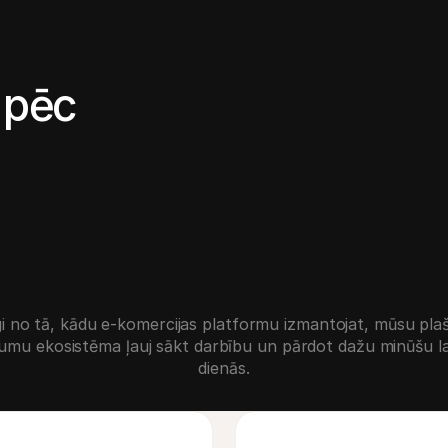
 pēc
i no tā, kādu e-komercijas platformu izmantojat, mūsu plaš
umu ekosistēma ļauj sākt darbību un pārdot dažu minūšu lai
dienās.