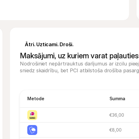
Ātri. Uzticami. Droši.
Maksājumi, uz kuriem varat paļauties
Nodrošiniet nepārtrauktus darījumus ar izcilu pieej
sniedz skaidrību, bet PCI atbilstoša drošība pasar
Metode
Summa
€36,00
€8,00