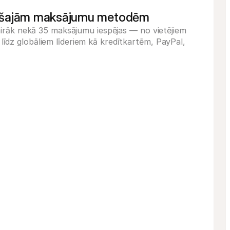
Elektriskais velo
€3,299
adošajām maksājumu metodēm
vairāk nekā 35 maksājumu iespējas — no vietējiem
īdz globāliem līderiem kā kredītkartēm, PayPal,
iDEAL
Bankas pārvedums
Kredītkarte
Maksājumu nodrošina un apstrādā