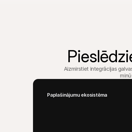
Pircējiem
Uzziniet, kāpēc Mollie ir jūsu bankas izrakstā
Mollie klientiem
Sazinieties ar mūsu klientu atbalsta komandu
Sazinieties ar pārdošanas komandu
Atklājiet, kā mēs varam palīdzēt jūsu uzņēmumam
Pieslēdzie
Aizmirstiet integrācijas gal
minūš
Paplašinājumu ekosistēma