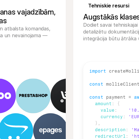
Tehniskie resursi
anas vajadzībām,
Augstākās klases
mas
Dodiet savai tehniskaj
un atbalsta komandas,
detalizētu dokumentācij
ārša un nevainojama —
integrācija būtu ātrāka
import
createMoll
const
mollieClien
const
payment
 = 
a
amount
:
{
value
:
'10
currency
:
'EU
}
,
description
:
'M
redirectUrl
:
'h