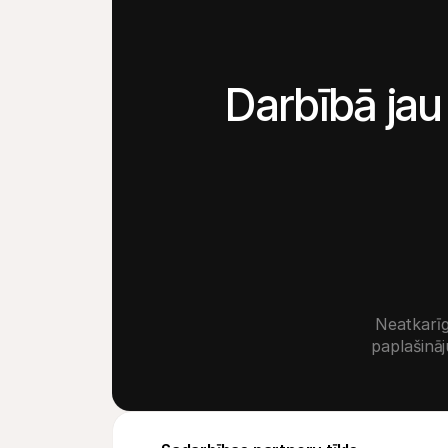
Darbībā jau
Neatkarīg
paplašināj