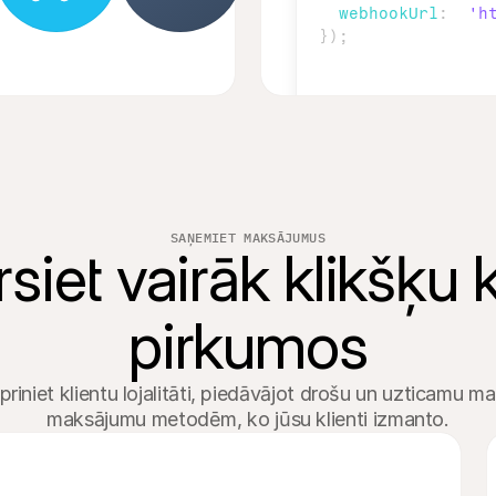
webhookUrl
:
'h
}
)
;
SAŅEMIET MAKSĀJUMUS
siet vairāk klikšķu k
tipriniet klientu lojalitāti, piedāvājot drošu un uzticamu m
maksājumu metodēm, ko jūsu klienti izmanto.
Pasūtījums #11