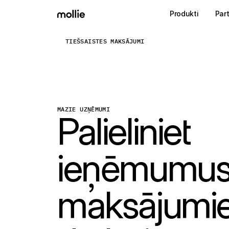
Produkti
Part
TIEŠSAISTES MAKSĀJUMI
Pieņemt maksājumus
Tiešsaistes maksā
Tap to Pay iPhone
Uzzināt vairāk
Pieņemiet un pārvaldie
Pieņemiet bezsaistes maksājumus savā iPhon
maksājumus
Klātienes maksāju
Veiciet maksājumus ar
MAZIE UZŅĒMUMI
Palieliniet
un ierīcēm
Apmaksa
Piedāvājiet apmaksas r
kas optimizēts konvers
Periodiskie maksā
ieņēmumus
Iekasējiet periodiskos 
abonementu maksāj
Maksājumu pieņemš
Novērsiet krāpniecību 
maksājumie
konversiju
Partneri
Aģentūrām
SaaS 
Uzziniet par mūsu aģentūru sadarbības programmu
Izpēti