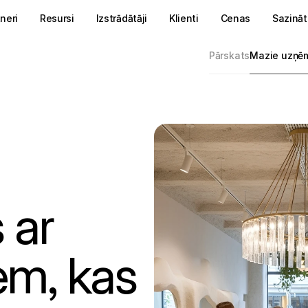
neri
Resursi
Izstrādātāji
Klienti
Cenas
Sazināt
Pārskats
Mazie uzņē
Iebūvētie maksājumi
jumi
Connect platformām
t tiešsaistes 
Integrējiet maksājumus savā platformā
e ar Mollie lietotni
Iekasēt ieņēmumus
mi
Maksājuma saites
 termināļiem 
Izveidojiet, nosūtiet un pielāgojiet maksājumu saites
Rēķini
Veidot
isinājumu, 
Attīstiet savu biznesu
ijai
Capital
jumi
 ar
Iegūstiet ātru finansējumu ar elastīgu atmaksu
un 
umus
ana un riska pārvaldība
un uzlabojiet 
m, kas
un E-komercijai
et mūsu SaaS un e-komercijas partneru programmu