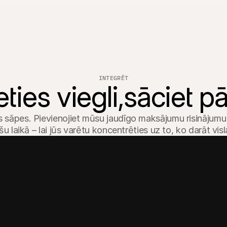
INTEGRĒT
ties viegli,sāciet p
vas sāpes. Pievienojiet mūsu jaudīgo maksājumu risinājum
u laikā – lai jūs varētu koncentrēties uz to, ko darāt vis