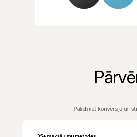
Pārvēr
Palieliniet konversiju un s
35+ maksājumu metodes