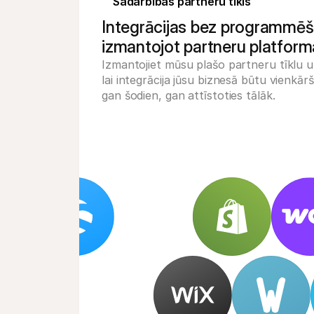
Sadarbības partneru tīkls
Integrācijas bez programmēš
izmantojot partneru platfor
Izmantojiet mūsu plašo partneru tīklu 
lai integrācija jūsu biznesā būtu vienk
gan šodien, gan attīstoties tālāk.