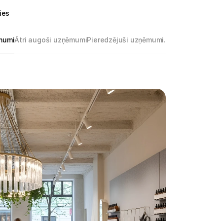
ies
mumi
Ātri augoši uzņēmumi
Pieredzējuši uzņēmumi.