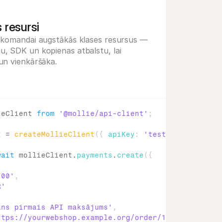
 resursi
ai komandai augstākās klases resursus —
u, SDK un kopienas atbalstu, lai
 un vienkāršāka.
ieClient
from
'@mollie/api-client'
;
t
 = 
createMollieClient
(
{
apiKey
:
'test_dHar4XY7Lxs
wait
mollieClient
.
payments
.
create
(
{
.00'
,
R'
ans pirmais API maksājums'
,
ttps://yourwebshop.example.org/order/123456'
,