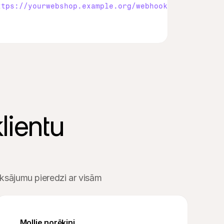
ttps://yourwebshop.example.org/webhook'
lientu 
aksājumu pieredzi ar visām 
Mollie norēķini
03