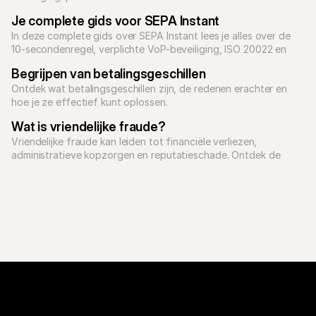
Je complete gids voor SEPA Instant
In deze complete gids over SEPA Instant lees je alles over de 
10-secondenregel, verplichte VoP-beveiliging, ISO 20022 en 
hoe je grote B2B-betalingen opschaalt.
Begrijpen van betalingsgeschillen
Ontdek wat betalingsgeschillen zijn, de redenen erachter en 
hoe je ze effectief kunt oplossen.
Wat is vriendelijke fraude?
Vriendelijke fraude kan leiden tot financiële verliezen, 
administratieve kopzorgen en reputatieschade. Ontdek de 
verschillende soorten vriendelijke fraude en hoe je chargebacks 
kunt voorkomen.