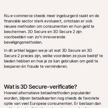
Nu e-commerce steeds meer ingeburgerd raakt en de 
financiële sector sterk evolueert, ontstaan er ook 
nieuwe methoden om consumenten en hun geld te 
beschermen. 3D Secure en 3D Secure 2 zijn 
Technische documentatie
Mollie 
voorbeelden van zo’n innoverende 
Portaal voor developers
Docu
beveiligingsmethoden. 
Ontdek documentatie en updates voor developers
Verken
Libraries
Statu
In dit artikel leggen we je uit wat 3D Secure en 3D 
Integreer Mollie met kant-en-klare pakketten
Check 
Discord community
Chan
Secure 2 precies zijn, welke voordelen ze jouw bedrijf te 
Word lid van onze developer community
Blij o
bieden hebben en hoe je ze kan gebruiken om geld te 
Over Mollie
Mollie
besparen én fraude te verminderen. 
Prijzen
Inzic
Bekijk onze tarieven
Ontdek
voorui
Over ons
Succ
Maak kennis met ons verhaal en 
onze waarden
Ontdek
Wat is 3D Secure-verificatie?
onder
Nieuws
Gids
Het laatste nieuws over Mollie
Hoewel alternatieve betaalmethoden populairder 
Downl
Vacatures
worden, blijven betaalkaarten nog steeds de favoriete 
Kom werken bij Mollie. Ontdek de 
optie van veel Europese consumenten. Er bestaan dan 
vacatures!
Contact