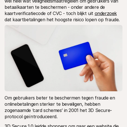
wel heel wat veiligheidsmaatregelen om gebruikers van 
Voor consumenten
betaalkaarten te beschermen - onder andere de 
Waarom zie je Mollie op je bankafschrift?
kaartverificatiecode of CVC - toch blijkt uit 
onderzoek
Voor Mollie-klanten
dat kaartbetalingen het hoogste risico lopen op fraude.
Neem contact op met Customer Support
Contact met sales
Ontdek hoe we jouw bedrijf kunnen helpen
Om gebruikers beter te beschermen tegen fraude en 
onlinebetalingen sterker te beveiligen, hebben 
zogenaamde ‘card schemes’ in 2001 het 3D Secure-
protocol geïntroduceerd. 
3D Secure 1.0 leidde shoppers om naar een website die 