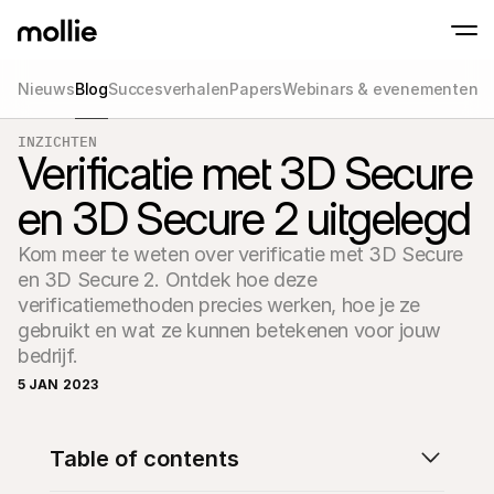
Nieuws
Blog
Succesverhalen
Papers
Webinars & evenementen
Betalingen
INZICHTEN
Online betalingen
Verificatie met 3D Secure
Tap to Pay op iPhone
Meer weten
Ontvang en beheer onl
Accepteer contactloze betalingen op je iP
betalingen
en 3D Secure 2 uitgelegd
In-person betaling
Ontvang betalingen vi
en andere apparaten
Kom meer te weten over verificatie met 3D Secure 
Checkout
en 3D Secure 2. Ontdek hoe deze 
Optimaliseer je check
meer conversie
verificatiemethoden precies werken, hoe je ze 
Recurring betaling
gebruikt en wat ze kunnen betekenen voor jouw 
Ontvang terugkerende
bedrijf.  
en betalingen voor 
Acceptance & Risk
5 JAN 2023
Voorkom fraude en opt
conversie
Partners
Voor agencies
Voor
Table of contents
Maak kennis met het Agency-Partnerprogramma
Ontde