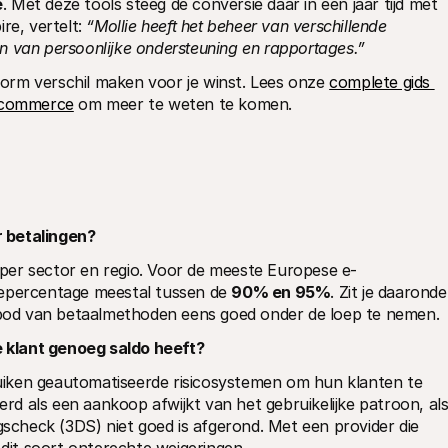
e
. Met deze tools steeg de conversie daar in één jaar tijd met 
re, vertelt: 
“Mollie heeft het beheer van verschillende 
n van persoonlijke ondersteuning en rapportages.”
orm verschil maken voor je winst. Lees onze 
complete gids 
e-commerce
 om meer te weten te komen.
 betalingen?
t per sector en regio. Voor de meeste Europese e-
iepercentage meestal tussen de 
90% en 95%
. Zit je daaronder
anbod van betaalmethoden eens goed onder de loep te nemen.
 klant genoeg saldo heeft?
iken geautomatiseerde risicosystemen om hun klanten te 
d als een aankoop afwijkt van het gebruikelijke patroon, als
gscheck (3DS) niet goed is afgerond. Met een provider die 