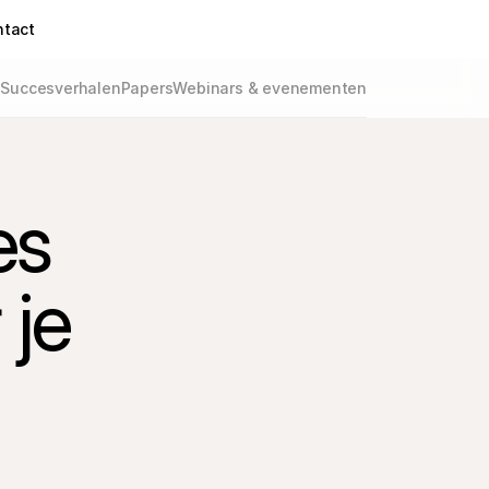
ntact
g
Succesverhalen
Papers
Webinars & evenementen
es
 je