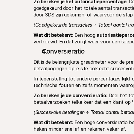
Zo bereken je het autorisatiepercentage: 
De
goedgekeurd door het totale aantal transacties 
door 3DS zijn gekomen, of waarvoor die stap 
(Goedgekeurde transacties ÷ Totaal aantal tran
Wat dit betekent: 
Een hoog 
autorisatieperc
vertrouwd. En dat zorgt weer voor een soepel
Conversieratio
Dit is de belangrijkste graadmeter voor de prest
betaalpogingen op je site ook echt succesvol i
In tegenstelling tot andere percentages kijkt 
technische fouten en zelfs momenten waarop e
Zo bereken je de conversieratio: 
Deel het to
betaalverzoeken (elke keer dat een klant op 'b
(Succesvolle betalingen ÷ Totaal aantal betaa
Wat dit betekent: 
Een hoge conversieratio be
haken minder snel af en rekenen vaker af.