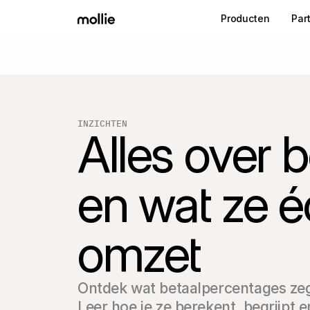
Producten
Par
INZICHTEN
Alles over 
en wat ze é
omzet
Ontdek wat betaalpercentages zegg
Leer hoe je ze berekent, begrijpt 