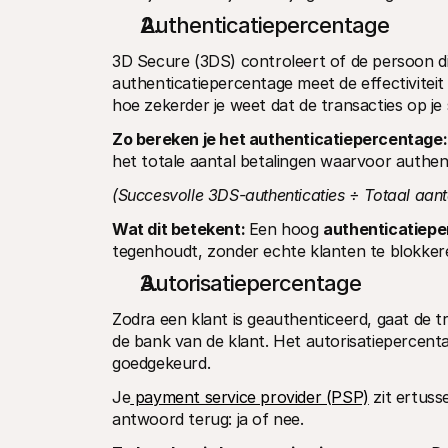
Authenticatiepercentage
3D Secure (3DS) controleert of de persoon die
authenticatiepercentage meet de effectiviteit
hoe zekerder je weet dat de transacties op je si
Zo bereken je het authenticatiepercentage:
het totale aantal betalingen waarvoor authent
(Succesvolle 3DS-authenticaties ÷ Totaal aan
Wat dit betekent: 
Een hoog 
authenticatiep
tegenhoudt, zonder echte klanten te blokker
Autorisatiepercentage
Zodra een klant is geauthenticeerd, gaat de t
de bank van de klant. Het autorisatiepercenta
goedgekeurd.
Je
 payment service provider (PSP)
 zit ertus
antwoord terug: ja of nee.