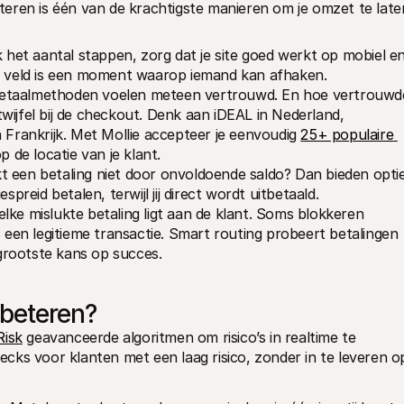
eren is één van de krachtigste manieren om je omzet te laten
 het aantal stappen, zorg dat je site goed werkt op mobiel en
ra veld is een moment waarop iemand kan afhaken.
etaalmethoden voelen meteen vertrouwd. En hoe vertrouwde
ijfel bij de checkout. Denk aan iDEAL in Nederland, 
 Frankrijk. Met Mollie accepteer je eenvoudig 
25+ populaire 
 de locatie van je klant.
t een betaling niet door onvoldoende saldo? Dan bieden optie
spreid betalen, terwijl jij direct wordt uitbetaald.
elke mislukte betaling ligt aan de klant. Soms blokkeren 
s een legitieme transactie. Smart routing probeert betalingen 
grootste kans op succes.
rbeteren?
Risk
 geavanceerde algoritmen om risico’s in realtime te 
ks voor klanten met een laag risico, zonder in te leveren op