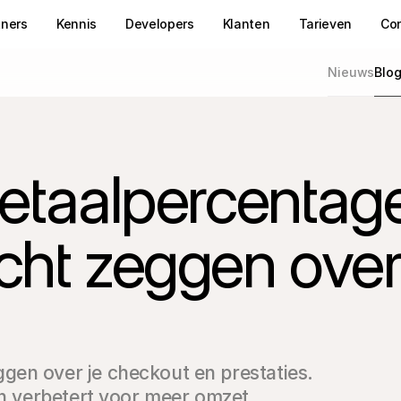
tners
Kennis
Developers
Klanten
Tarieven
Co
Nieuws
Blo
betaalpercentag
cht zeggen over
en over je checkout en prestaties. 
en verbetert voor meer omzet.