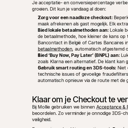
Je acceptatie- en conversiepercentage verbet
groeien. Dit kun je vandaag al doen:
Zorg voor een naadloze checkout: 
Beperk
maak afrekenen als gast mogelijk. Elk ext
Bied lokale betaalmethoden aan: 
Lokale b
de betaalmethode, hoe kleiner de kans op tw
Bancontact in België of Cartes Bancaires in
betaalmethoden
, automatisch afgestemd op
Bied ‘Buy Now, Pay Later’ (BNPL) aan: 
Luk
zoals Klarna een alternatief. De klant kan ge
Gebruik smart routing en 3DS-tools: 
Niet 
technische issues of gevoelige fraudefilter
automatisch opnieuw via de route met de 
Klaar om je Checkout te ve
Bij Mollie gebruiken we binnen 
Acceptance & 
beoordelen. Zo verminder je onnodige 3DS-chec
veiligheid.