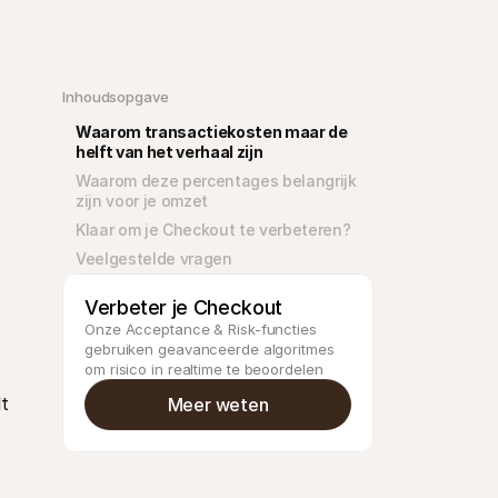
Inhoudsopgave
Waarom transactiekosten maar de 
helft van het verhaal zijn
Waarom deze percentages belangrijk 
zijn voor je omzet
Klaar om je Checkout te verbeteren?
Veelgestelde vragen
Verbeter je Checkout
Onze Acceptance & Risk-functies 
gebruiken geavanceerde algoritmes 
om risico in realtime te beoordelen
t 
Meer weten