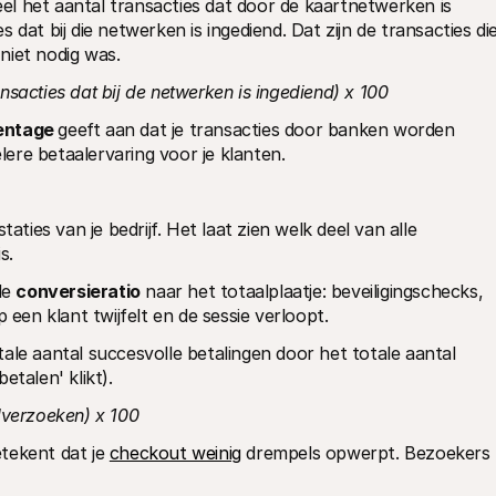
el het aantal transacties dat door de kaartnetwerken is 
dat bij die netwerken is ingediend. Dat zijn de transacties die
niet nodig was.
sacties dat bij de netwerken is ingediend) x 100
entage 
geeft aan dat je transacties door banken worden 
ere betaalervaring voor je klanten.
aties van je bedrijf. Het laat zien welk deel van alle 
s.
de 
conversieratio
 naar het totaalplaatje: beveiligingschecks, 
en klant twijfelt en de sessie verloopt.
tale aantal succesvolle betalingen door het totale aantal 
etalen' klikt).
lverzoeken) x 100
tekent dat je 
checkout weinig
 drempels opwerpt. Bezoekers 