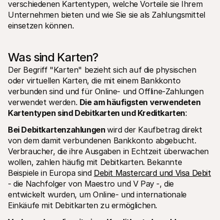
verschiedenen Kartentypen, welche Vorteile sie Ihrem 
Für Endkunden
Unternehmen bieten und wie Sie sie als Zahlungsmittel 
Warum steht Mollie auf Ihrem Kontoauszug?
Für Mollie-Händler
einsetzen können. 
Kontaktieren Sie unseren Händler-Support
Sales-Team kontaktieren
Erfahren Sie, wie wir Ihrem Unternehmen helfen können
Was sind Karten? 
Der Begriff "Karten" bezieht sich auf die physischen 
oder virtuellen Karten, die mit einem Bankkonto 
verbunden sind und für Online- und Offline-Zahlungen 
verwendet werden. 
Die am häufigsten verwendeten 
Kartentypen sind Debitkarten und Kreditkarten
:
Bei Debitkartenzahlungen 
wird der Kaufbetrag direkt 
von dem damit verbundenen Bankkonto abgebucht. 
Verbraucher, die ihre Ausgaben in Echtzeit überwachen 
wollen, zahlen häufig mit Debitkarten. Bekannte 
Beispiele in Europa sind 
Debit Mastercard und Visa Debit
- die Nachfolger von Maestro und V Pay -, die 
entwickelt wurden, um Online- und internationale 
Einkäufe mit Debitkarten zu ermöglichen. 