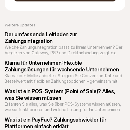
Weitere Updates 
Der umfassende Leitfaden zur 
Zahlungsintegration
Welche Zahlungsintegration passt zu Ihrem Unternehmen? Der 
Vergleich von Gateway, PSP und Direktanbindung zeigt die 
Unterschiede.
Klarna für Unternehmen: Flexible 
Zahlungslösungen für wachsende Unternehmen
Klarna über Mollie anbieten: Steigern Sie Conversion-Rate und 
Bestellwert mit flexiblen Zahlungsoptionen – gemeinsam mit 
allen lokalen Zahlungsmethoden.
Was ist ein POS-System (Point of Sale)? Alles, 
was Sie wissen müssen
Erfahren Sie alles, was Sie über POS-Systeme wissen müssen, 
wie sie funktionieren und welche Lösung für Ihr Unternehmen 
die richtige ist.
Was ist ein PayFac? Zahlungsabwickler für 
Plattformen einfach erklärt