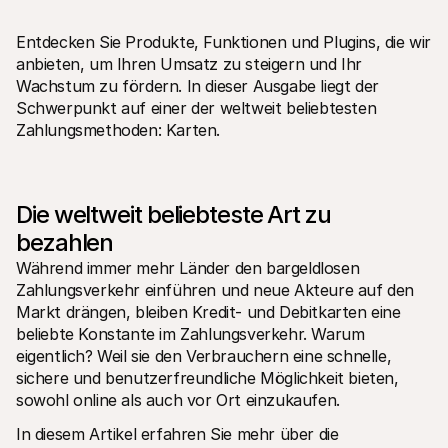
Entdecken Sie Produkte, Funktionen und Plugins, die wir 
anbieten, um Ihren Umsatz zu steigern und Ihr 
Wachstum zu fördern. In dieser Ausgabe liegt der 
Schwerpunkt auf einer der weltweit beliebtesten 
Zahlungsmethoden: Karten.
Technische Ressourcen
Mollie
Developer-Portal
Doku
Entdecken Sie unsere Ressourcen und Updates für 
Erfahr
Developer
unser
Bibliotheken
Statu
Die weltweit beliebteste Art zu 
Integrieren Sie Mollie mit unseren Plug-and-Play-Paketen
Überp
bezahlen
Discord community
Chan
Werden Sie Teil der Entwickler-Community
Lesen 
Während immer mehr Länder den bargeldlosen 
Über Mollie
Conte
Zahlungsverkehr einführen und neue Akteure auf den 
Preise
Artike
Markt drängen, bleiben Kredit- und Debitkarten eine 
Sehen Sie sich unsere Preise an
Entdec
für Ih
Über uns
beliebte Konstante im Zahlungsverkehr. Warum 
Erfol
Unsere Story und Werte
eigentlich? Weil sie den Verbrauchern eine schnelle, 
Erfahr
News
Erfolg
sichere und benutzerfreundliche Möglichkeit bieten, 
Lesen Sie aktuelle Mollie-
Kunde
Neuigkeiten
sowohl online als auch vor Ort einzukaufen. 
Pape
Karriere
Laden 
Kommen Sie zu uns - wir stellen ein!
In diesem Artikel erfahren Sie mehr über die 
Kontakt