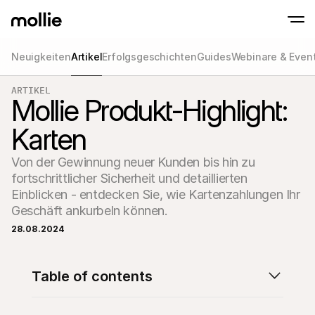
Neuigkeiten
Artikel
Erfolgsgeschichten
Guides
Webinare & Even
Zahlungen
ARTIKEL
Online-Zahlungen
Tap to Pay auf dem iPhone
Mollie Produkt-Highlight:
Jetzt starten
Akzeptieren und verwa
Akzeptieren Sie kontaklose Zahlungen direk
Zahlungen
Karten
POS-Zahlungen
Empfangen Sie Zahlun
Terminals und andere
Von der Gewinnung neuer Kunden bis hin zu 
Mollie-Checkout
Personalisieren Sie I
fortschrittlicher Sicherheit und detaillierten 
für eine höhere Conv
Einblicken - entdecken Sie, wie Kartenzahlungen Ihr 
Wiederkehrende Z
Geschäft ankurbeln können.
Erhalten Sie wiederke
Abo-Zahlungen
28.08.2024
Acceptance & Risk
Verhindern Sie Betrug
maximieren Sie die C
Partner
Table of contents
Für 
Für Agenturen
Entde
Erfahren Sie mehr über unser Agentur-Partnerprogramm
Partn