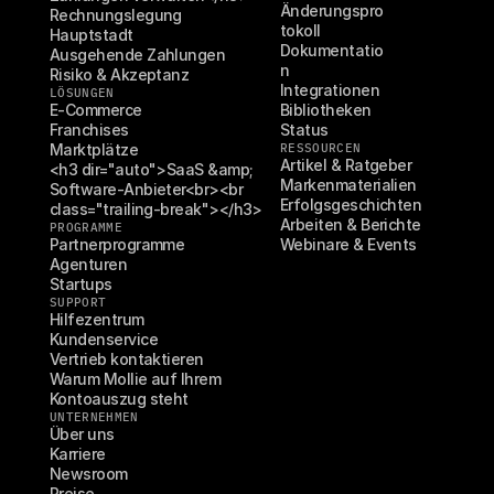
Änderungspro
Rechnungslegung
tokoll
Hauptstadt
Dokumentatio
Ausgehende Zahlungen
n
Risiko & Akzeptanz
Integrationen
LÖSUNGEN
E-Commerce
Bibliotheken
Franchises
Status
Marktplätze
RESSOURCEN
Artikel & Ratgeber
<h3 dir="auto">SaaS &amp; 
Markenmaterialien
Software-Anbieter<br><br 
Erfolgsgeschichten
class="trailing-break"></h3>
Arbeiten & Berichte
PROGRAMME
Partnerprogramme
Webinare & Events
Agenturen
Startups
SUPPORT
Hilfezentrum
Kundenservice
Vertrieb kontaktieren
Warum Mollie auf Ihrem 
Kontoauszug steht
UNTERNEHMEN
Über uns
Karriere
Newsroom
Preise