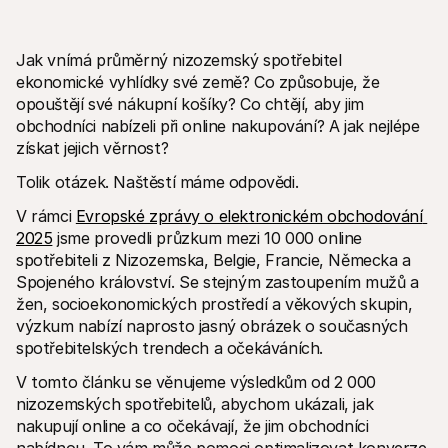
Jak vnímá průměrný nizozemský spotřebitel 
ekonomické vyhlídky své země? Co způsobuje, že 
opouštějí své nákupní košíky? Co chtějí, aby jim 
obchodníci nabízeli při online nakupování? A jak nejlépe 
Technické zdroje
Mollie 
získat jejich věrnost?
Portál pro vývojáře
Doku
Objevte vývojářské zdroje a update
Prozko
Tolik otázek. Naštěstí máme odpovědi.
Knihovny
Stav
Integrujte Mollie pomocí připravených knihoven
Zkontr
V rámci 
Evropské zprávy o elektronickém obchodování 
Komunita na Discordu
Chan
2025
 jsme provedli průzkum mezi 10 000 online 
Připojte se k naší komunitě vývojářů
Přečti
O Mollie
Obsah 
spotřebiteli z Nizozemska, Belgie, Francie, Německa a 
Ceník
Článk
Spojeného království. Se stejným zastoupením mužů a 
Podívejte se na naše ceny
Objevt
žen, socioekonomických prostředí a věkových skupin, 
vašem
O nás
Příbě
Zjistěte více o našem příběhu a 
výzkum nabízí naprosto jasný obrázek o současných 
hodnotách
Podíve
spotřebitelských trendech a očekáváních.
zákaz
Novinky
Doku
Přečtěte si nejnovější zprávy od 
V tomto článku se věnujeme výsledkům od 2 000 
Mollie
Stáhn
nizozemských spotřebitelů, abychom ukázali, jak 
Kariéra
Přidejte se k nám - hledáme nové 
nakupují online a co očekávají, že jim obchodníci 
kolegy!