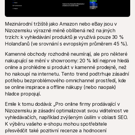
Mezinárodní tržiště jako Amazon nebo eBay jsou v 
Nizozemsku výrazně méně oblíbená než na jiných 
trzích: k vyhledávání produktů je využívá pouze 30 % 
Holanďanů (ve srovnání s evropským průměrem 45 %).
Kamenné obchody rozhodně neumírají, ale pro některé 
nakupující se mění v showroomy: 20 % lidí nejprve hledá 
online a prohlédne si produkt v kamenné prodejně, než 
ho nakoupí na internetu. Tento trend podtrhuje zásadní 
potřebu bezproblémového omnichannel prostředí, kde 
se online inspirace a offline nákupy (nebo naopak) 
hladce propojují. 
Emile k tomu dodává: „Pro online firmy prodávající v 
Nizozemsku je zásadní optimalizovat svou viditelnost ve 
vyhledávačích, například zvýšeným úsilím v oblasti SEO. 
K výběru vašeho e-shopu mohou spotřebitele 
přesvědčit také pozitivní recenze a hodnocení 