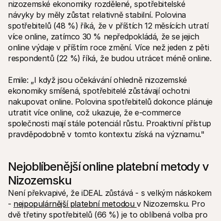
nizozemské ekonomiky rozdělené, spotřebitelské 
návyky by měly zůstat relativně stabilní. Polovina 
spotřebitelů (48 %) říká, že v příštích 12 měsících utratí 
více online, zatímco 30 % nepředpokládá, že se jejich 
online výdaje v příštím roce změní. Více než jeden z pěti 
respondentů (22 %) říká, že budou utrácet méně online.
Emile: „I když jsou očekávání ohledně nizozemské 
ekonomiky smíšená, spotřebitelé zůstávají ochotni 
nakupovat online. Polovina spotřebitelů dokonce plánuje 
utratit více online, což ukazuje, že e-commerce 
společnosti mají stále potenciál růstu. Proaktivní přístup 
pravděpodobně v tomto kontextu získá na významu."
Nejoblíbenější online platební metody v 
Nizozemsku
Není překvapivé, že iDEAL zůstává - s velkým náskokem 
- 
nejpopulárnější platební metodou 
v Nizozemsku. Pro 
dvě třetiny spotřebitelů (66 %) je to oblíbená volba pro 