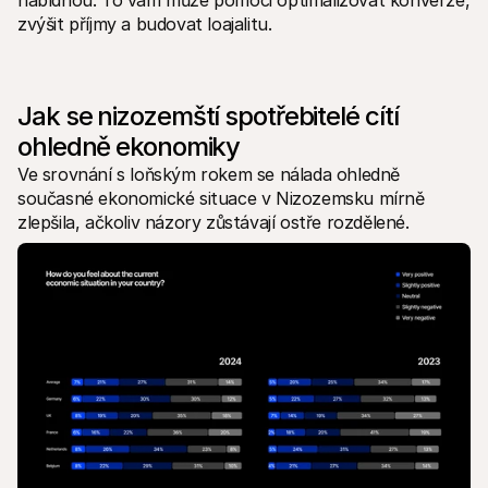
nabídnou. To vám může pomoci optimalizovat konverze, 
Kontakt
zvýšit příjmy a budovat loajalitu.
Pro nakupující
Zjistěte, proč se Mollie objevila na vašem bankovním výpisu
Pro zákazníky Mollie
Obraťte se na náš tým zákaznické podpory
Kontaktujte obchodní tým
Jak se nizozemští spotřebitelé cítí 
Zjistěte, jak můžeme pomoci vašemu podnikání
ohledně ekonomiky
Ve srovnání s loňským rokem se nálada ohledně 
současné ekonomické situace v Nizozemsku mírně 
zlepšila, ačkoliv názory zůstávají ostře rozdělené. 