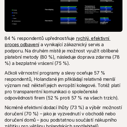
84 % respondentů upřednostňuje 
rychlý, efektivní 
proces odbavení
 a vynikající zákaznický servis a 
podporu. Na druhém místě je možnost využít oblíbené 
platební metody (80 %), následuje doprava zdarma (78 
%) a bezplatné vrácení (75 %). 
Ačkoli věrnostní programy a slevy oceňuje 57 % 
respondentů, Holanďané jim přikládají relativně menší 
význam než někteří jejich evropští kolegové. Totéž platí 
pro transparentní komunikaci o společenské 
odpovědnosti firem (52 % proti 57 % na všech trzích). 
Nicméně efektivní dodací lhůty (73 %) a výběr možností 
doručení (70 %) – jako je vyzvednutí v obchodě nebo 
doručení domů – jsou podstatnou součástí nákupního 
zážitku pro většinu holandských spotřebitelů. 