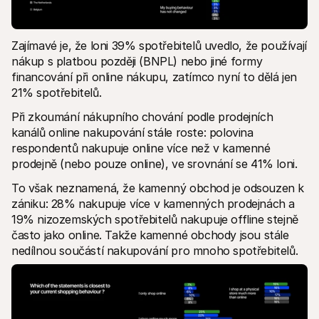
Zajímavé je, že loni 39% spotřebitelů uvedlo, že používají 
nákup s platbou později (BNPL) nebo jiné formy 
financování při online nákupu, zatímco nyní to dělá jen 
21% spotřebitelů.
Při zkoumání nákupního chování podle prodejních 
kanálů online nakupování stále roste: polovina 
respondentů nakupuje online více než v kamenné 
prodejně (nebo pouze online), ve srovnání se 41% loni. 
To však neznamená, že kamenný obchod je odsouzen k 
zániku: 28% nakupuje více v kamenných prodejnách a 
19% nizozemských spotřebitelů nakupuje offline stejně 
často jako online. Takže kamenné obchody jsou stále 
nedílnou součástí nakupování pro mnoho spotřebitelů.