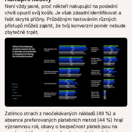
Není vždy jasné, proč někteří nakupující na poslední 
chvíli opustí svůj košík. Je však zásadní identifikovat a 
řešit skryté příčiny. Průběžným testováním různých 
přístupů můžeš zajistit, že tvůj konverzní poměr nebude 
zbytečně trpět.
Zatímco strach z neočekávaných nákladů (49 %) a 
absence preferovaných platebních metod (44 %) hrají 
významnou roli, obavy o bezpečnost plateb jsou na 