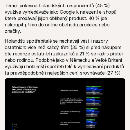
Téměř polovina holandských respondentů (45 %) 
využívá vyhledávače jako Google k nalezení e-shopů, 
které prodávají jejich oblíbený produkt. 40 % jde 
nakoupit přímo do online obchodu prodejce nebo 
značky. 
Holandští spotřebitelé se nechávají vést i názory 
ostatních: více než každý třetí (36 %) si před nákupem 
čte recenze ostatních zákazníků a 21 % se radí s přáteli 
nebo rodinou. Podobně jako v Německu a Velké Británii 
využívají i holandští spotřebitelé k vyhledávání produktů 
(a pravděpodobně i nejlepších cen) srovnávače (27 %).