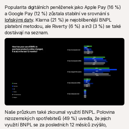
Popularita digitálních peněženek jako Apple Pay (16 %) 
a Google Pay (12 %) zůstala stabilní ve srovnání s 
loňskými daty
. Klarna (21 %) je nejoblíbenější BNPL 
platební metodou, ale Riverty (6 %) a in3 (3 %) se také 
dostávají na seznam.
Naše průzkum také zkoumal využití BNPL. Polovina 
nizozemských spotřebitelů (49 %) uvedla, že jejich 
využití BNPL se za posledních 12 měsíců zvýšilo, 