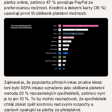
platby online, zatímco 47 % považuje PayPal za 
preferovanou možnost. Kreditní a debetní karty (39 %) 
uzavírají první tři oblíbené platební možnosti. 
Zajímavé je, že popularita přímých inkas prudce klesá: 
loni bylo SEPA inkaso označeno jako oblíbená platební 
metoda 20 % nizozemských spotřebitelů, zatímco nyní 
je to jen 10 %. To by mohlo naznačovat, že spotřebitelé 
chtějí získat zpět kontrolu nad svými rozpočty a 
zastavit opakující se platby za předplatné.