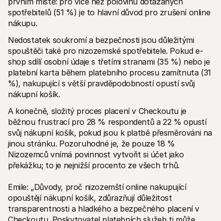
prvním místě: pro více než polovinu dotázaných 
spotřebitelů (51 %) je to hlavní důvod pro zrušení online 
nákupu.
Nedostatek soukromí a bezpečnosti jsou důležitými 
spouštěči také pro nizozemské spotřebitele. Pokud e-
shop sdílí osobní údaje s třetími stranami (35 %) nebo je 
platební karta během platebního procesu zamítnuta (31 
%), nakupující s větší pravděpodobností opustí svůj 
nákupní košík. 
A konečně, složitý proces placení v Checkoutu je 
běžnou frustrací pro 28 % respondentů a 22 % opustí 
svůj nákupní košík, pokud jsou k platbě přesměrováni na 
jinou stránku. Pozoruhodné je, že pouze 18 % 
Nizozemců vnímá povinnost vytvořit si účet jako 
překážku; to je nejnižší procento ze všech trhů.
Emile: „Důvody, proč nizozemští online nakupující 
opouštějí nákupní košík, zdůrazňují důležitost 
transparentnosti a hladkého a bezpečného placení v 
Checkoutu. Poskytovatel platebních služeb ti může 