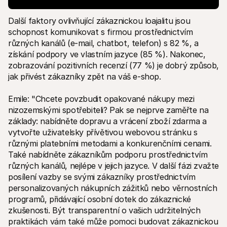
Další faktory ovlivňující zákaznickou loajalitu jsou 
schopnost komunikovat s firmou prostřednictvím 
různých kanálů (e-mail, chatbot, telefon) s 82 %, a 
získání podpory ve vlastním jazyce (85 %). Nakonec, 
zobrazování pozitivních recenzí (77 %) je dobrý způsob, 
jak přivést zákazníky zpět na váš e-shop.
Emile: "Chcete povzbudit opakované nákupy mezi 
nizozemskými spotřebiteli? Pak se nejprve zaměřte na 
základy: nabídněte dopravu a vrácení zboží zdarma a 
vytvořte uživatelsky přívětivou webovou stránku s 
různými platebními metodami a konkurenčními cenami. 
Také nabídněte zákazníkům podporu prostřednictvím 
různých kanálů, nejlépe v jejich jazyce. V další fázi zvažte 
posílení vazby se svými zákazníky prostřednictvím 
personalizovaných nákupních zážitků nebo věrnostních 
programů, přidávající osobní dotek do zákaznické 
zkušenosti. Být transparentní o vašich udržitelných 
praktikách vám také může pomoci budovat zákaznickou 