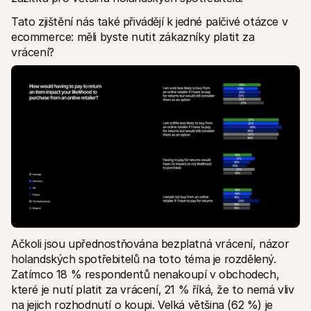
Tato zjištění nás také přivádějí k jedné palčivé otázce v 
ecommerce: měli byste nutit zákazníky platit za 
vrácení? 
Ačkoli jsou upřednostňována bezplatná vrácení, názor 
holandských spotřebitelů na toto téma je rozdělený. 
Zatímco 18 % respondentů nenakoupí v obchodech, 
které je nutí platit za vrácení, 21 % říká, že to nemá vliv 
na jejich rozhodnutí o koupi. Velká většina (62 %) je 