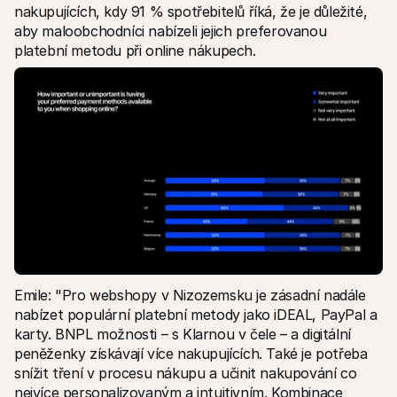
nakupujících, kdy 91 % spotřebitelů říká, že je důležité, 
aby maloobchodníci nabízeli jejich preferovanou 
platební metodu při online nákupech. 
Emile: "Pro webshopy v Nizozemsku je zásadní nadále 
nabízet populární platební metody jako iDEAL, PayPal a 
karty. BNPL možnosti – s Klarnou v čele – a digitální 
peněženky získávají více nakupujících. Také je potřeba 
snížit tření v procesu nákupu a učinit nakupování co 
nejvíce personalizovaným a intuitivním. Kombinace 