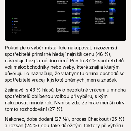
Pokud jde o výběr místa, kde nakupovat, nizozemští 
spotřebitelé primárně hledají nejnižší cenu (48 %), 
následuje bezplatné doručení. Přesto 37 % spotřebitelů 
volí maloobchodníky nebo weby, které znají a kterým 
důvěřují. To naznačuje, že v labyrintu online obchodů se 
spotřebitelé vracejí k jistotě známých jmen a značek.
Zajímavě, s 43 % hlasů, bylo bezplatné vrácení u mnoha 
spotřebitelů oblíbenou volbou při výběru, s kým 
nakupovat minulý rok. Nyní se zdá, že hraje menší roli v 
tomto rozhodování (27 %).
Nakonec, doba dodání (27 %), proces Checkout (25 %) 
a rozsah (24 %) jsou také důležitými faktory při výběru 