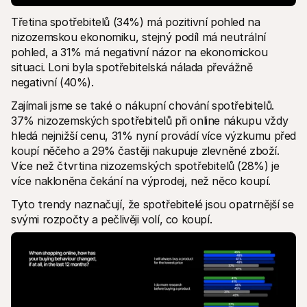
Třetina spotřebitelů (34%) má pozitivní pohled na 
nizozemskou ekonomiku, stejný podíl má neutrální 
pohled, a 31% má negativní názor na ekonomickou 
situaci. Loni byla spotřebitelská nálada převážně 
negativní (40%).
Zajímali jsme se také o nákupní chování spotřebitelů. 
37% nizozemských spotřebitelů při online nákupu vždy 
hledá nejnižší cenu, 31% nyní provádí více výzkumu před 
koupí něčeho a 29% častěji nakupuje zlevněné zboží. 
Více než čtvrtina nizozemských spotřebitelů (28%) je 
více nakloněna čekání na výprodej, než něco koupí. 
Tyto trendy naznačují, že spotřebitelé jsou opatrnější se 
svými rozpočty a pečlivěji volí, co koupí. 