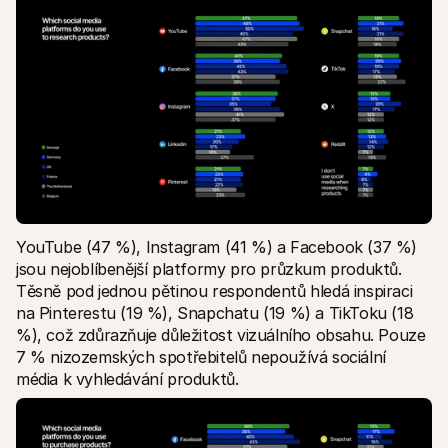
YouTube (47 %), Instagram (41 %) a Facebook (37 %) 
jsou nejoblíbenější platformy pro průzkum produktů. 
Těsně pod jednou pětinou respondentů hledá inspiraci 
na Pinterestu (19 %), Snapchatu (19 %) a TikToku (18 
%), což zdůrazňuje důležitost vizuálního obsahu. Pouze 
7 % nizozemských spotřebitelů nepoužívá sociální 
média k vyhledávání produktů.