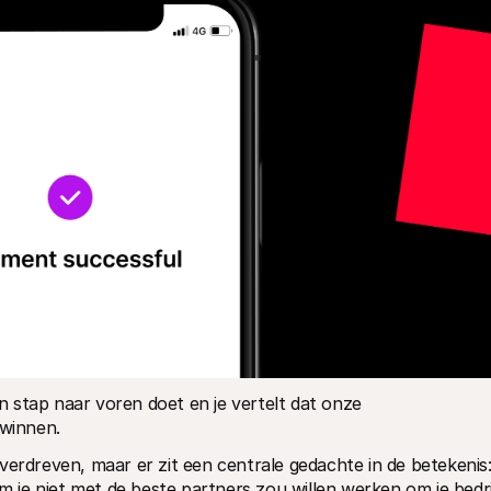
en stap naar voren doet en je vertelt dat onze 
 winnen.
verdreven, maar er zit een centrale gedachte in de betekenis:
om je niet met de beste partners zou willen werken om je bedrij