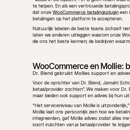
te helpen. En als een vertrouwde betalingspro
dat onze 
WooCommerce betalingsplugin
 een 
betalingen op het platform te accepteren.
Natuurlijk labelen de beste teams zichzelf niet
laten we anderen uitleggen waarom onze WooCo
die ons het beste kennen; de bedrijven waar
WooCommerce en Mollie: be
Dr. Blend gebruikt Mollies support en advi
Voor de oprichter van Dr. Blend, Jamahl Sch
betaalprovider zochten”. We maken voor Dr. 
maar bieden ook support en advies bij hun uit
“Het serviceniveau van Mollie is uitzonderlij
Mollie laat ons persoonlijk zien hoe we betal
integreerden, gaf Mollie advies zodat alles me
soort inzichten van je betaalprovider te krij