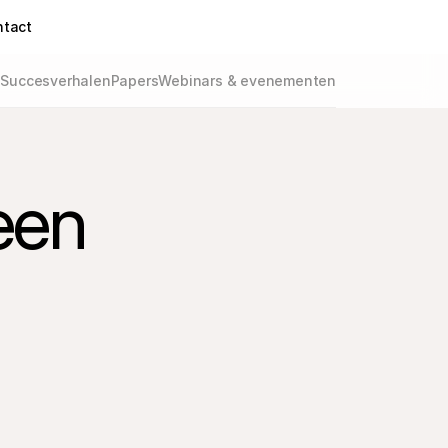
ntact
g
Succesverhalen
Papers
Webinars & evenementen
een