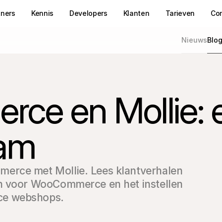
tners
Kennis
Developers
Klanten
Tarieven
Co
Nieuws
Blo
e en Mollie: 
eam
erce met Mollie. Lees klantverhalen 
n voor WooCommerce en het instellen 
ce webshops.