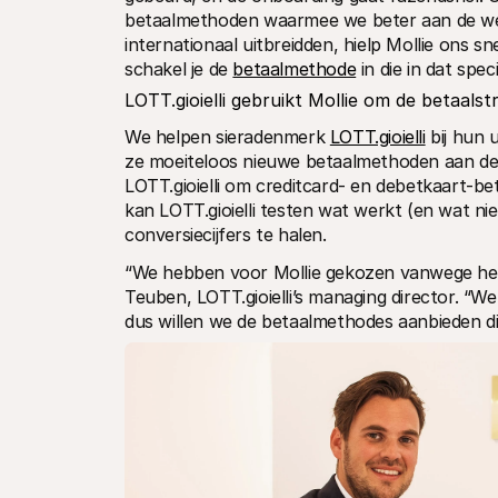
betaalmethoden waarmee we beter aan de we
internationaal uitbreidden, hielp Mollie ons s
schakel je de 
betaalmethode
 in die in dat spec
LOTT.gioielli gebruikt Mollie om de betaalst
We helpen sieradenmerk 
LOTT.gioielli
 bij hun 
ze moeiteloos nieuwe betaalmethoden aan 
LOTT.gioielli om creditcard- en debetkaart-b
kan LOTT.gioielli testen wat werkt (en wat ni
conversiecijfers te halen.
“We hebben voor Mollie gekozen vanwege het
Teuben, LOTT.gioielli’s managing director. “We 
dus willen we de betaalmethodes aanbieden die