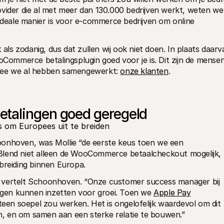
vider die al met meer dan 130.000 bedrijven werkt, weten we 
ideale manier is voor e-commerce bedrijven om online 
 als zodanig, dus dat zullen wij ook niet doen. In plaats daarv
mmerce betalingsplugin goed voor je is. Dit zijn de mensen
mee we al hebben samengewerkt: 
onze klanten
.
talingen goed geregeld
es om Europees uit te breiden
oonhoven, was Mollie “de eerste keus toen we een 
Blend niet alleen de WooCommerce betaalcheckout mogelijk, 
breiding binnen Europa.
k,” vertelt Schoonhoven. “Onze customer success manager bij 
ingen kunnen inzetten voor groei. Toen we 
Apple Pay
teen soepel zou werken. Het is ongelofelijk waardevol om dit 
gen, en om samen aan een sterke relatie te bouwen.”