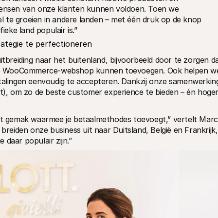
nsen van onze klanten kunnen voldoen. Toen we 
nel te groeien in andere landen – met één druk op de knop 
ifieke land populair is.”
rategie te perfectioneren
uitbreiding naar het buitenland, bijvoorbeeld door te zorgen da
de WooCommerce-webshop kunnen toevoegen. Ook helpen we
etalingen eenvoudig te accepteren. Dankzij onze samenwerking
et), om zo de beste customer experience te bieden – én hoger
 gemak waarmee je betaalmethodes toevoegt,” vertelt Marc 
breiden onze business uit naar Duitsland, België en Frankrijk, 
 daar populair zijn.”