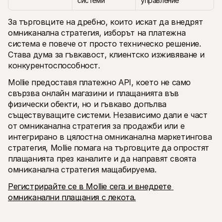
системи
управление
За търговците на дребно, които искат да внедрят 
омниканална стратегия, изборът на платежна 
система е повече от просто техническо решение. 
Става дума за гъвкавост, клиентско изживяване и 
конкурентоспособност.
Mollie предоставя платежно API, което не само 
свързва онлайн магазини и плащанията във 
физически обекти, но и гъвкаво допълва 
съществуващите системи. Независимо дали е част 
от омниканална стратегия за продажби или е 
интегрирано в цялостна омниканална маркетингова 
стратегия, Mollie помага на търговците да опростят 
плащанията през каналите и да направят своята 
омниканална стратегия мащабируема.
Регистрирайте се в Mollie сега и внедрете 
омниканални плащания с лекота.