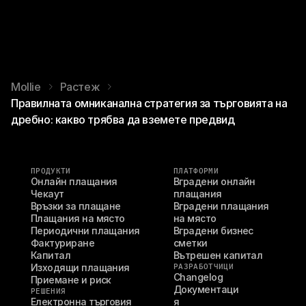
Mollie
Растеж
Правилната омниканална стратегия за търговията на
дребно: какво трябва да вземете предвид
ПРОДУКТИ
ПЛАТФОРМИ
Онлайн плащания
Вградени онлайн 
Чекаут
плащания
Връзки за плащане
Вградени плащания 
Плащания на място
на място
Периодични плащания
Вградени бизнес 
Фактуриране
сметки
Капитал
Вътрешен капитал
Изходящи плащания
РАЗРАБОТЧИЦИ
Changelog
Приемане и риск
Документаци
РЕШЕНИЯ
Електронна търговия
я