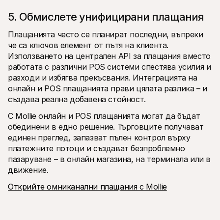
5. Обмислете унифицирани плащания
Плащанията често се планират последни, въпреки 
че са ключов елемент от пътя на клиента. 
Използването на централен API за плащания вместо 
работата с различни POS системи спестява усилия и 
разходи и избягва прекъсвания. Интеграцията на 
онлайн и POS плащанията прави цялата разлика – и 
създава реална добавена стойност.
С Mollie онлайн и POS плащанията могат да бъдат 
обединени в едно решение. Търговците получават 
единен преглед, запазват пълен контрол върху 
платежните потоци и създават безпроблемно 
пазаруване – в онлайн магазина, на терминала или в 
движение.
Открийте омниканални плащания с Mollie