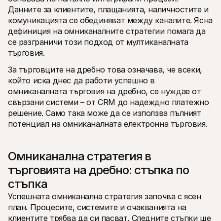
Данните за клиентите, плащанията, наличностите и 
комуникацията се обединяват между каналите. Ясна 
дефиниция на омниканалните стратегии помага да 
се разграничи този подход от мултиканалната 
търговия.
За търговците на дребно това означава, че всеки, 
който иска днес да работи успешно в 
омниканалната търговия на дребно, се нуждае от 
свързани системи – от CRM до надеждно платежно 
решение. Само така може да се използва пълният 
потенциал на омниканалната електронна търговия.
Омниканална стратегия в 
търговията на дребно: стъпка по 
стъпка
Успешната омниканална стратегия започва с ясен 
план. Процесите, системите и очакванията на 
клиентите трябва да си пасват. Следните стъпки ще 