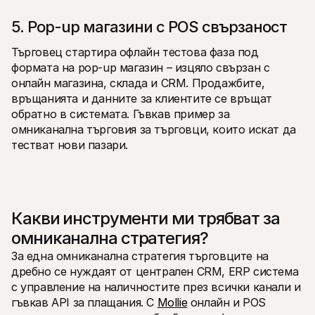
5. Pop-up магазини с POS свързаност
Търговец стартира офлайн тестова фаза под 
формата на pop-up магазин – изцяло свързан с 
онлайн магазина, склада и CRM. Продажбите, 
връщанията и данните за клиентите се връщат 
обратно в системата. Гъвкав пример за 
омниканална търговия за търговци, които искат да 
тестват нови пазари.
Какви инструменти ми трябват за 
омниканална стратегия?
За една омниканална стратегия търговците на 
дребно се нуждаят от централен CRM, ERP система 
с управление на наличностите през всички канали и 
гъвкав API за плащания. С 
Mollie
 онлайн и POS 