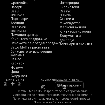
Франчайзи
Интеграции
Пазари
Библиотеки
SaaS
Статус
ПРОГРАМИ
РЕСУРСИ
Партньори
Статии и 
Агенции
ръководства
Стартъпи
Маркови активи
ПОДДРЪЖКА
Клиентски истории
Помощен център
Документи и 
Клиентска поддръжка
доклади
Свържете се с отдел продажби
Уебинари и събития
Защо Mollie присъства в 
банковото ви извлечение
КОМПАНИЯ
За нас
Кариери
Нюзрум
Цени
Сигурност
РЕЗЮМЕ ОТ AI
СОЦИАЛНИ
ЛОКАЦИЯ И ЕЗИК
Select Language
български
© 2026 Mollie B.V.
Потребителско споразумение
Декларация за поверителност
Отговорно разкриване
Политика за сигнализиране за нередности
Impressum
Политика за бисквитките