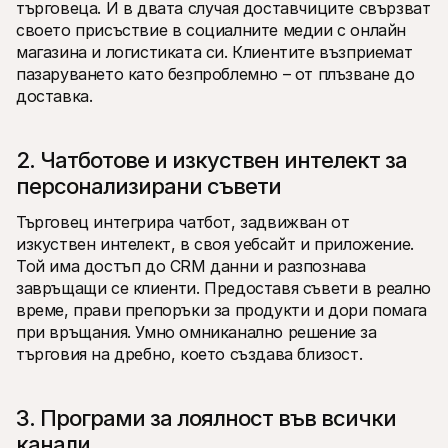
търговеца. И в двата случая доставчиците свързват 
своето присъствие в социалните медии с онлайн 
магазина и логистиката си. Клиентите възприемат 
пазаруването като безпроблемно – от плъзване до 
доставка.
2. Чатботове и изкуствен интелект за 
персонализирани съвети
Търговец интегрира чатбот, задвижван от 
изкуствен интелект, в своя уебсайт и приложение. 
Той има достъп до CRM данни и разпознава 
завръщащи се клиенти. Предоставя съвети в реално 
време, прави препоръки за продукти и дори помага 
при връщания. Умно омниканално решение за 
търговия на дребно, което създава близост.
3. Програми за лоялност във всички 
канали