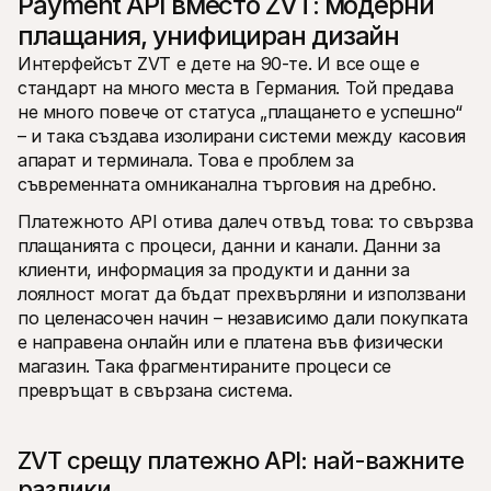
Payment API вместо ZVT: модерни 
плащания, унифициран дизайн
Интерфейсът ZVT е дете на 90-те. И все още е 
стандарт на много места в Германия. Той предава 
не много повече от статуса „плащането е успешно“ 
– и така създава изолирани системи между касовия 
апарат и терминала. Това е проблем за 
съвременната омниканална търговия на дребно.
Платежното API отива далеч отвъд това: то свързва 
плащанията с процеси, данни и канали. Данни за 
клиенти, информация за продукти и данни за 
лоялност могат да бъдат прехвърляни и използвани 
по целенасочен начин – независимо дали покупката 
е направена онлайн или е платена във физически 
магазин. Така фрагментираните процеси се 
превръщат в свързана система.
ZVT срещу платежно API: най-важните 
разлики