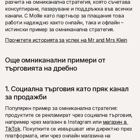
разчита на омниканална стратегия, която съчетава 
консултиране, пазаруване и поддръжка във всички 
канали. С Mollie като партньор за плащания това 
работи надеждно както онлайн, така и офлайн – 
истински пример за омниканална стратегия.
Прочетете историята за успех на Mr and Mrs Klein
Още омниканални примери от 
търговията на дребно
1. Социална търговия като пряк канал 
за продажби
Популярен пример за омниканална стратегия: 
продуктите се рекламират чрез социална търговия, 
например чрез магазин в Instagram или 
магазин в 
TikTok
. Покупките се извършват или директно през 
платформата, или чрез онлайн магазина на 