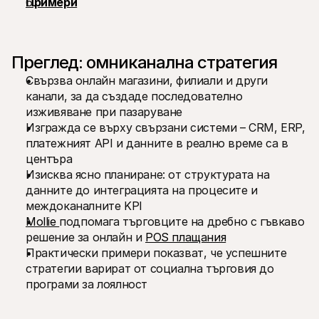
Примери
Контакт
За купувачи
Разберете защо Mollie е на вашето банково извлечение
За клиентите на Mollie
Свържете се с нашия екип по клиентска поддръжка
Преглед: омниканална стратегия
Свържете се с отдел продажби
Открийте как можем да помогнем на вашия бизнес
Свързва онлайн магазини, филиали и други 
канали, за да създаде последователно 
изживяване при пазаруване
Изгражда се върху свързани системи – CRM, ERP, 
платежният API и данните в реално време са в 
центъра
Изисква ясно планиране: от структурата на 
данните до интеграцията на процесите и 
междоканалните KPI
Mollie 
подпомага търговците на дребно с гъвкаво 
решение за онлайн и 
POS плащания
Практически примери показват, че успешните 
стратегии варират от социална търговия до 
програми за лоялност