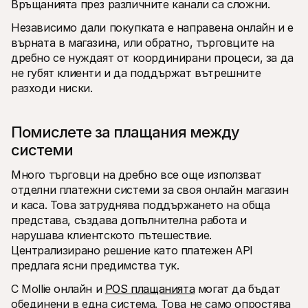
Връщанията през различните канали са сложни.
Независимо дали покупката е направена онлайн и е 
върната в магазина, или обратно, търговците на 
дребно се нуждаят от координирани процеси, за да 
не губят клиенти и да поддържат вътрешните 
разходи ниски.
Помислете за плащания между 
системи
Много търговци на дребно все още използват 
отделни платежни системи за своя онлайн магазин 
и каса. Това затруднява поддържането на обща 
представа, създава допълнителна работа и 
нарушава клиентското пътешествие. 
Централизирано решение като платежен API 
предлага ясни предимства тук.
С Mollie онлайн и 
POS плащанията
 могат да бъдат 
обединени в една система. Това не само опростява 