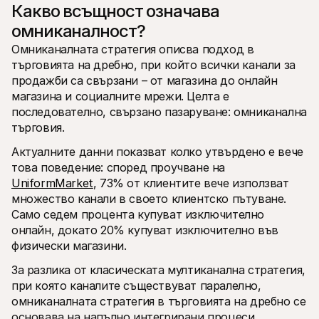
Какво всъщност означава 
омниканалност?
Омниканалната стратегия описва подход в 
търговията на дребно, при който всички канали за 
продажби са свързани – от магазина до онлайн 
магазина и социалните мрежи. Целта е 
последователно, свързано пазаруване: омниканална 
търговия.
Актуалните данни показват колко утвърдено е вече 
това поведение: според проучване на 
UniformMarket
, 73% от клиентите вече използват 
множество канали в своето клиентско пътуване. 
Само седем процента купуват изключително 
онлайн, докато 20% купуват изключително във 
физически магазини.
За разлика от класическата мултиканална стратегия, 
при която каналите съществуват паралелно, 
омниканалната стратегия в търговията на дребно се 
основава на напълно интегрирани процеси. 