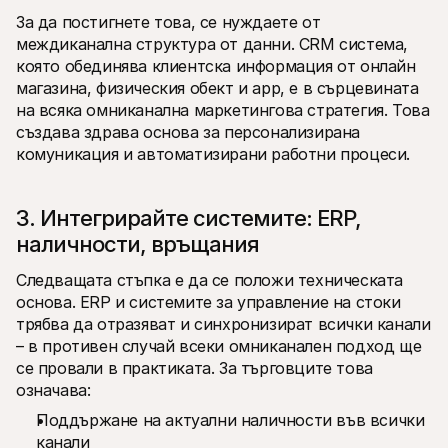
За да постигнете това, се нуждаете от 
междиканална структура от данни. CRM система, 
която обединява клиентска информация от онлайн 
магазина, физическия обект и app, е в сърцевината 
на всяка омниканална маркетингова стратегия. Това 
създава здрава основа за персонализирана 
комуникация и автоматизирани работни процеси.
3. Интегрирайте системите: ERP, 
наличности, връщания
Следващата стъпка е да се положи техническата 
основа. ERP и системите за управление на стоки 
трябва да отразяват и синхронизират всички канали 
– в противен случай всеки омниканален подход ще 
се провали в практиката. За търговците това 
означава:
Поддържане на актуални наличности във всички 
канали