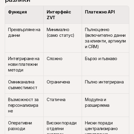
Функция
Интерфейс 
Платежно API
ZVT
Прехвърляне на 
Минимално 
Пълноценно 
данни
(само статус)
(включително данни 
за клиенти, артикули 
и CRM)
Интегриране на 
Сложно
Бързо и гъвкаво
нови платежни 
методи
Омниканална 
Ограничена
Пълно интегрирана
съвместимост
Възможност за 
Статична
Модулна и 
персонализира
разширяема
не
Оперативни 
Високи поради 
Ниски поради 
разходи
отделни 
централизирано 